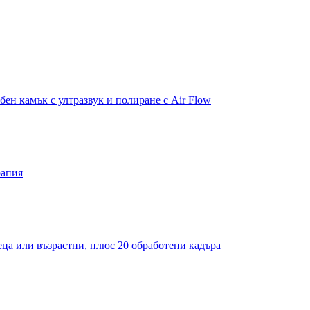
бен камък с ултразвук и полиране с Air Flow
рапия
деца или възрастни, плюс 20 обработени кадъра