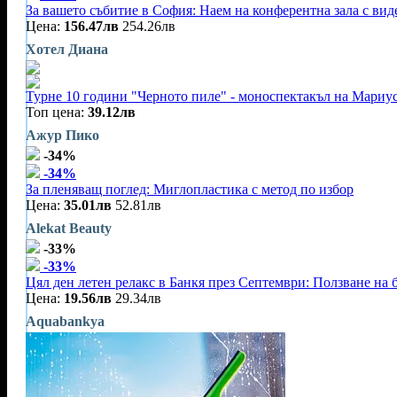
За вашето събитие в София: Наем на конферентна зала с видео
Цена:
156.47лв
254.26лв
Хотел Диана
Турне 10 години "Черното пиле" - моноспектакъл на Мариу
Топ цена:
39.12лв
Ажур Пико
-34%
-34%
За пленяващ поглед: Миглопластика с метод по избор
Цена:
35.01лв
52.81лв
Alekat Beauty
-33%
-33%
Цял ден летен релакс в Банкя през Септември: Ползване на 
Цена:
19.56лв
29.34лв
Aquabankya