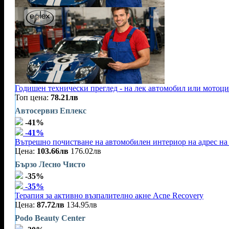
Годишен технически преглед - на лек автомобил или мотоц
Топ цена:
78.21лв
Автосервиз Еплекс
-41%
-41%
Вътрешно почистване на автомобилен интериор на адрес на 
Цена:
103.66лв
176.02лв
Бързо Лесно Чисто
-35%
-35%
Терапия за активно възпалително акне Acne Recovery
Цена:
87.72лв
134.95лв
Podo Beauty Center