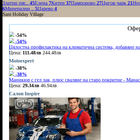
Златни пяс..
45
Елена
7
Китен
37
Пампорово
27
Цигов чарк
21
Не
6
Минерални ..
5
Царево
4
Sani Holiday Village
Офер
-54%
-54%
Цялостна профилактика на климатична система, добавяне на
Цена:
111.48лв
244.48лв
Motoexpert
-38%
-38%
Маникюр с гел лак, плюс сваляне на старо покритие - Мана
Цена:
29.34лв
46.94лв
Салон Inspire