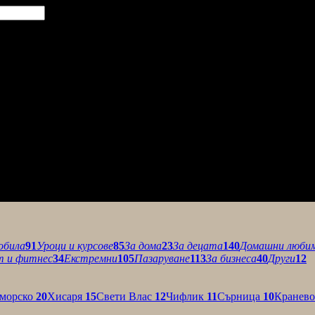
обила
91
Уроци и курсове
85
За дома
23
За децата
140
Домашни люби
т и фитнес
34
Екстремни
105
Пазаруване
113
За бизнеса
40
Други
12
морско
20
Хисаря
15
Свети Влас
12
Чифлик
11
Сърница
10
Кранев