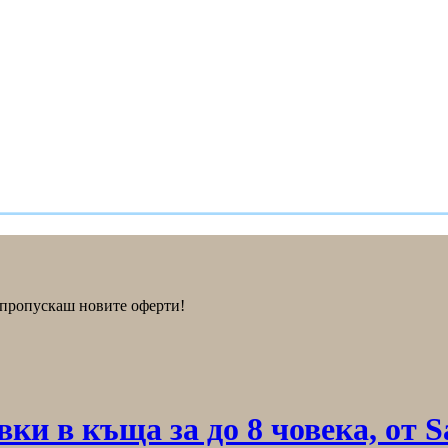
е пропускаш новите оферти!
ки в къща за до 8 човека, от Sa