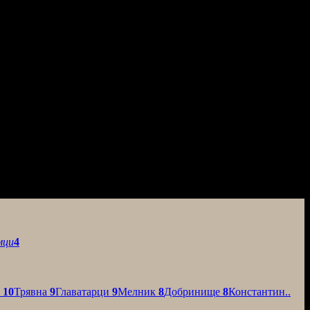
мци
4
о
10
Трявна
9
Главатарци
9
Мелник
8
Добринище
8
Константин..