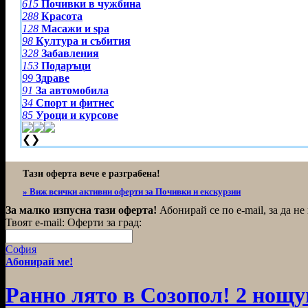
615
Почивки в чужбина
288
Красота
128
Масажи и spa
98
Култура и събития
328
Забавления
153
Подаръци
99
Здраве
91
За автомобила
34
Спорт и фитнес
85
Уроци и курсове
❮
❯
Тази оферта вече е разграбена!
» Виж всички активни оферти за Почивки и екскурзии
За малко изпусна тази оферта!
Абонирай се по e-mail, за да н
Твоят e-mail:
Оферти за град:
София
Абонирай ме!
Ранно лято в Созопол! 2 нощув