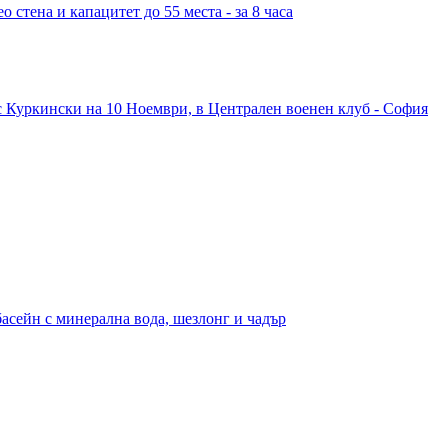
 стена и капацитет до 55 места - за 8 часа
с Куркински на 10 Ноември, в Централен военен клуб - София
басейн с минерална вода, шезлонг и чадър