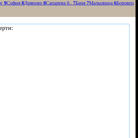
ог
9
София
8
Дряново
8
Сапарева б..
7
Баня
7
Мальовица
6
Боровец
ерти: