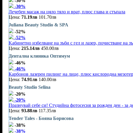
-30%
-30%
Лечебен масаж на цяло тяло и врат, плюс глава и стъпала
Цена:
71.19лв
101.70лв
Juliana Beauty Studio & SPA
-52%
-52%
Kабинетно избелване на зъби с гел и лазер, почистване на зъ
Цена:
215.14лв
450.00лв
Дентална клиника Оптимум
-46%
-46%
Карбонов лазерен пилинг на лице, плюс кислородна мезоте
Цена:
74.91лв
140.00лв
Beauty Studio Selina
-20%
-20%
Празнувай себе си! Студийна фотосесия за рожден ден - за 
Цена:
93.88лв
117.35лв
Tender Tales - Бояна Борисова
-38%
-38%