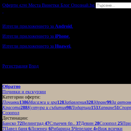
Оферти
Места
Винетки
Блог
Опознай.bg
4290
Grabo мобилна версия
Изтегли приложението за
Android
.
Изтегли приложението за
iPhone
.
Изтегли приложението за
Huawei
.
...или отвори
grabo.bg
Регистрация
Вход
Обратно
Почивки и екскурзии
Категории оферти:
Почивки
1386
Масажи и spa
128
Забавления
328
Здраве
99
За автом
Красота
288
Култура и събития
98
Подаръци
153
Хапване
51
Спор
Созопол
Дестинации:
Банско
72
Велинград
47
Слънчев бр..
37
Девин
28
Созопол
25
При
7
Павел баня
6
Лозенец
6
Рибарица
5
Чепеларе
4
»
Виж всички