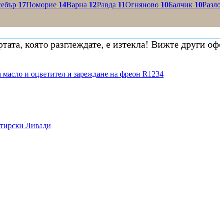
себър
17
Поморие
14
Варна
12
Равда
11
Огняново
10
Балчик
10
Разл
тата, която разглеждате, е изтекла! Вижте други оф
 масло и оцветител и зареждане на фреон R1234
стирски Ливади