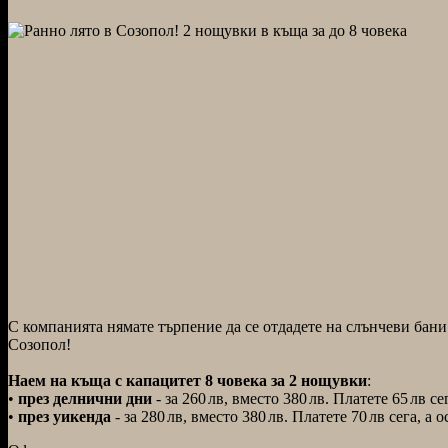
С компанията нямате търпение да се отдадете на слънчеви бани
Созопол!
Наем на къща с капацитет 8 човека за 2 нощувки
:
•
през делнични дни
- за
260
лв,
вместо
380
лв.
Платете
65
лв
сег
•
през уикенда
- за
280
лв,
вместо
380
лв.
Платете
70
лв
сега, а 