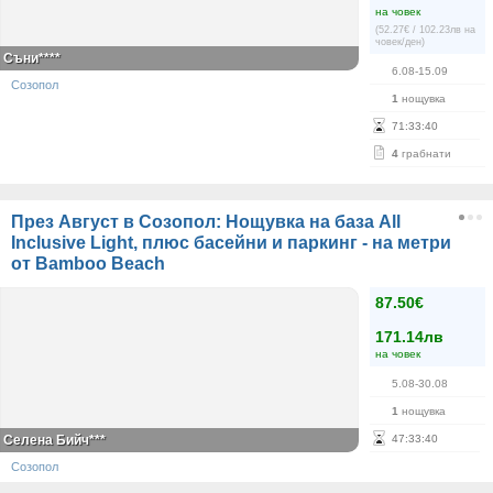
на човек
(52.27€ / 102.23лв на
човек/ден)
Съни****
6.08-15.09
Созопол
1
нощувка
71
:
33
:
40
4
грабнати
През Август в Созопол: Нощувка на база All
Inclusive Light, плюс басейни и паркинг - на метри
от Bamboo Beach
87.50€
171.14лв
на човек
5.08-30.08
1
нощувка
Селена Бийч***
47
:
33
:
40
Созопол