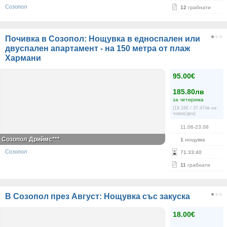
Созопол
12
грабнати
Почивка в Созопол: Нощувка в едноспален или
двуспален апартамент - на 150 метра от плаж
Хармани
95.00€
185.80лв
за четирима
(19.16€ / 37.47лв на
човек/ден)
11.06-23.08
Созопол Дриймс***
1
нощувка
Созопол
71
:
33
:
40
11
грабнати
В Созопол през Август: Нощувка със закуска
18.00€