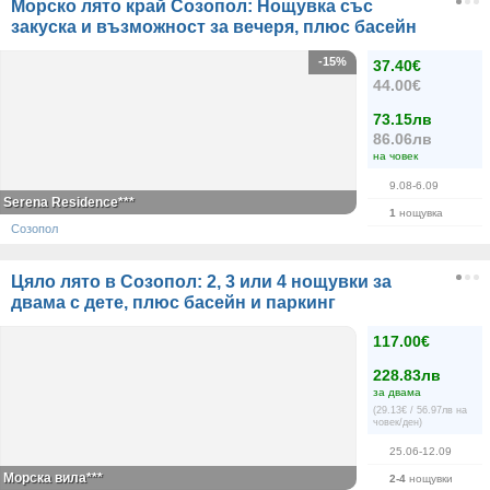
Морско лято край Созопол: Нощувка със
закуска и възможност за вечеря, плюс басейн
-15%
37.40€
44.00€
73.15лв
86.06лв
на човек
9.08-6.09
Serena Residence***
1
нощувка
Созопол
Цяло лято в Созопол: 2, 3 или 4 нощувки за
двама с дете, плюс басейн и паркинг
117.00€
228.83лв
за двама
(29.13€ / 56.97лв на
човек/ден)
25.06-12.09
Морска вила***
2-4
нощувки