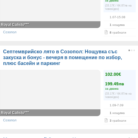
за двама
(33.17€ / 64.87лв на
човек/ден)
1.07-15.08
Royal Calisto***
1
нощувка
Созопол
8
грабнати
Септемврийско лято в Созопол: Нощувка със
закуска и бонус - вечеря в помещение по избор,
плюс басейн и паркинг
102.00€
199.49лв
за двама
(33.17€ / 64.87лв на
човек/ден)
1.09-7.09
Royal Calisto***
1
нощувка
Созопол
3
грабнати