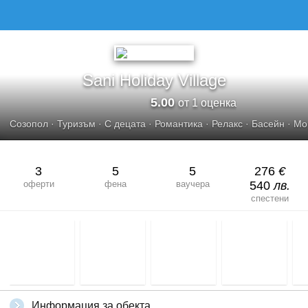
Sani Holiday Village
5.00
от 1 оценка
Созопол
·
Туризъм
·
С децата
·
Романтика
·
Релакс
·
Басейн
·
Мо
3
5
5
276
€
оферти
фена
ваучера
540
лв.
спестени
Информация за обекта