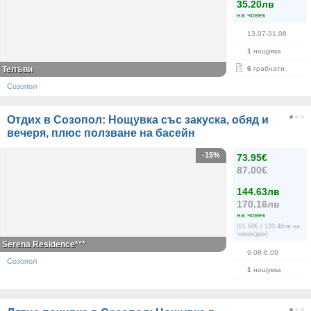
35.20лв
на човек
13.07-31.08
1
нощувка
Телъви
6
грабнати
Созопол
Отдих в Созопол: Нощувка със закуска, обяд и
вечеря, плюс ползване на басейн
-15%
73.95€
87.00€
144.63лв
170.16лв
на човек
(61.60€ / 120.48лв на
човек/ден)
Serena Residence***
9.08-6.09
Созопол
1
нощувка