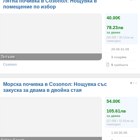
Лятна почивка в Созопол: Нощувка в
помещение по избор
40.00€
78.23лв
за двама
(20.00€ / 39.12лв на
човек/ден)
29.06-31.08
Телъви
1
нощувка
Созопол
5
грабнати
Морска почивка в Созопол: Нощувка със
закуска за двама в двойна стая
54.00€
105.61лв
за двама
(27.00€ / 52.81лв на
човек/ден)
1.04-30.09