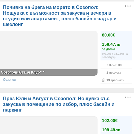
Почивка на брега на морето в Созопол:
Нощувка с възможност за закуска и вечеря в
студио или апартамент, плюс басейн с чадър и
шезлонг
80.00€
156.47лв
за двама
(40.00€ / 78.23лв на
човек/ден)
7.07-23.08
Созополи Стайл Клуб***
1
нощувка
Созопол
19
грабнати
През Юли и Август в Созопол: Нощувка със
закуска в помещение по избор, плюс басейн и
паркинг
102.00€
199.49лв