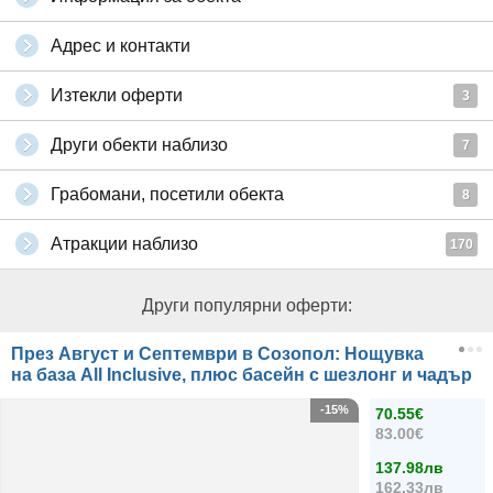
Адрес и контакти
Изтекли оферти
3
Други обекти наблизо
7
Грабомани, посетили обекта
8
Атракции наблизо
170
Други популярни оферти:
През Август и Септември в Созопол: Нощувка
на база All Inclusive, плюс басейн с шезлонг и чадър
-15%
70.55€
83.00€
137.98лв
162.33лв