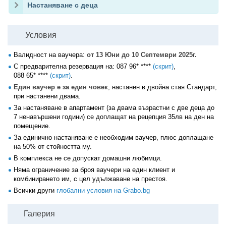
Настаняване с деца
Условия
Валидност на ваучера:
от 13 Юни до 10 Септември 2025г.
С предварителна резервация на:
087 96* ****
(скрит)
,
088 65* ****
(скрит)
.
Един ваучер е за един човек
, настанен в двойна стая Стандарт,
при настанени двама.
За настаняване в апартамент (за двама възрастни с две деца до
7 ненавършени години) се доплащат на рецепция 35лв на ден на
помещение.
За единично настаняване е необходим ваучер, плюс доплащане
на 50% от стойността му.
В комплекса не се допускат домашни любимци.
Няма ограничение за броя ваучери на един клиент и
комбинирането им, с цел удължаване на престоя.
Всички други
глобални условия на Grabo.bg
Галерия