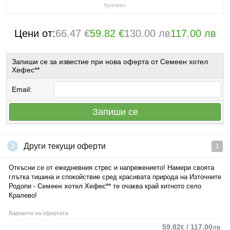
Кралево
Цени от:
66.47 €
59.82 €
130.00 лв
117.00 лв
Запиши се за известие при нова оферта от Семеен хотел
Хефес**
Email:
Запиши се
Други текущи оферти
1
Откъсни се от ежедневния стрес и напрежението! Намери своята
глътка тишина и спокойствие сред красивата природа на Източните
Родопи -
Семеен хотел Хефес**
те очаква край китното село
Кралево!
Варианти на офертата:
59.82
/ 117.00
€
лв