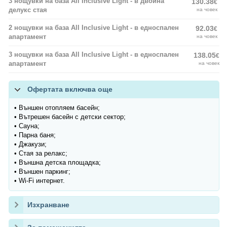
3 нощувки на база All Inclusive Light - в двойна
130.38
€
делукс стая
на човек
2 нощувки на база All Inclusive Light - в едноспален
92.03
€
апартамент
на човек
3 нощувки на база All Inclusive Light - в едноспален
138.05
€
апартамент
на човек
Офертата включва още
• Външен отопляем басейн;
• Вътрешен басейн с детски сектор;
• Сауна;
• Парна баня;
• Джакузи;
• Стая за релакс;
• Външна детска площадка;
• Външен паркинг;
• Wi-Fi интернет.
Изхранване