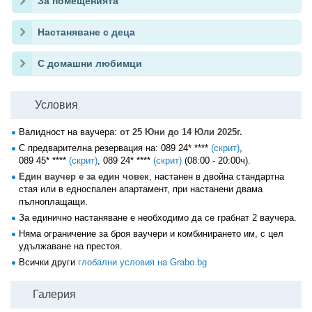
За помещенията
Настаняване с деца
С домашни любимци
Условия
Валидност на ваучера:
от 25 Юни до 14 Юли 2025г.
С предварителна резервация на:
089 24* ****
(скрит)
,
089 45* ****
(скрит)
,
089 24* ****
(скрит)
(08:00 - 20:00ч).
Един ваучер е за един човек
, настанен в двойна стандартна
стая или в едноспален апартамент, при настанени двама
пълноплащащи.
За единично настаняване е необходимо да се грабнат 2 ваучера.
Няма ограничение за броя ваучери и комбинирането им, с цел
удължаване на престоя.
Всички други
глобални условия на Grabo.bg
Галерия