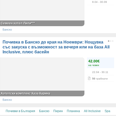
8.04
- 30.09
Семеен хотел Лили***
Банско
Почивка в Банско до края на Ноември: Нощувка
със закуска с възможност за вечеря или на база All
Inclusive, плюс басейн
42.00€
на човек
22.04
- 30.11
50
грабнати
Хотелски комплекс Каза Карина
Банско
·
·
·
·
·
Почивки в България
Банско
Пирин
Планина
All Inclusive
Spa