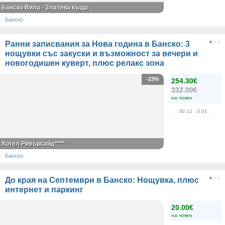
Банско Вила - Златева къща
Банско
Ранни записвания за Нова година в Банско: 3
нощувки със закуски и възможност за вечери и
новогодишен куверт, плюс релакс зона
-23%
254.30€
332.00€
на човек
30.12
- 3.01
Хотел Ривърсайд****
Банско
До края на Септември в Банско: Нощувка, плюс
интернет и паркинг
20.00€
на човек