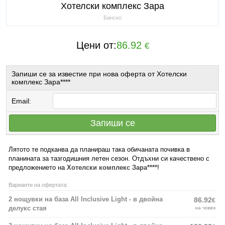
Хотелски комплекс Зара
Банско
Цени от:
86.92
€
Запиши се за известие при нова оферта от Хотелски
комплекс Зара****
Email:
Запиши се
Лятото те подканва да планираш така обичаната почивка в
планината за тазгодишния летен сезон. Отдъхни си качествено с
предложението на
Хотелски комплекс Зара****
!
Варианти на офертата:
2 нощувки на база All Inclusive Light - в двойна
86.92
€
делукс стая
на човек