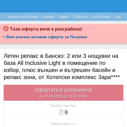
·
·
·
·
·
Почивки в България
Банско
Пирин
Планина
All Inclusive
Spa
Тази оферта вече е разграбена!
» Виж всички активни оферти за Почивки
Летен релакс в Банско: 2 или 3 нощувки на
база All Inclusive Light в помещение по
избор, плюс външен и вътрешен басейн и
релакс зона, от Хотелски комплекс Зара****
Офертата е разграбена!
от 17.06.2025г до 01.07.2025г
Грабнати ваучери:
8
Предоставено от: