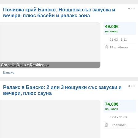
Почивка край Банско: Нощувка със закуска и
вечеря, плюс басейн и релакс зона
49.00€
на човек
21.03
- 1.11
18
грабнати
Cornelia Deluxe Residence
Банско
Релакс в Банско: 2 или 3 нощувки със закуски и
вечери, плюс сауна
74.00€
на човек
3.04
- 30.09
8
грабнати