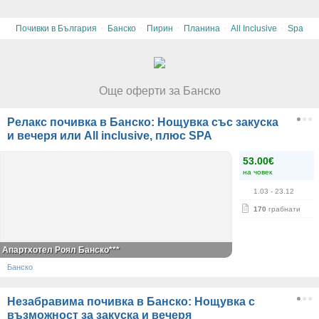
·
·
·
·
·
Почивки в България
Банско
Пирин
Планина
All Inclusive
Spa
Още оферти за Банско
Релакс почивка в Банско: Нощувка със закуска
и вечеря или All inclusive, плюс SPA
53.00€
на човек
1.03
- 23.12
170
грабнати
Апартхотел Роял Банско***
Банско
Незабравима почивка в Банско: Нощувка с
възможност за закуска и вечеря