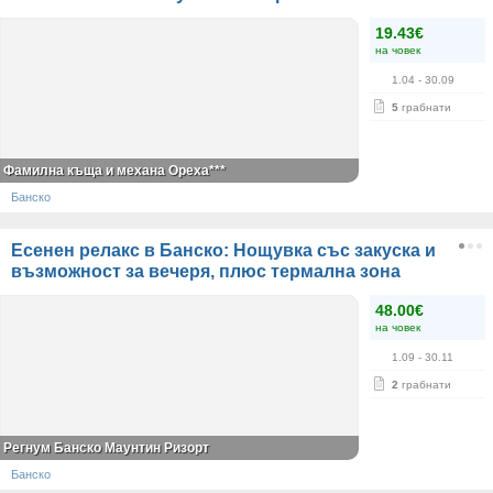
19.43€
на човек
1.04
- 30.09
5
грабнати
Фамилна къща и механа Ореха***
Банско
Есенен релакс в Банско: Нощувка със закуска и
възможност за вечеря, плюс термална зона
48.00€
на човек
1.09
- 30.11
2
грабнати
Регнум Банско Маунтин Ризорт
Банско