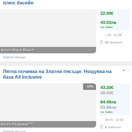
плюс басейн
22.00€
43.03лв
на човек
1.06
- 31.08
16
грабнати
Хотел Royal Beach
Златни пясъци
Лятна почивка на Златни пясъци: Нощувка на
база All inclusive
-10%
43.20€
48.00€
84.49лв
93.88лв
на човек
28.05
- 16.08
Хотел Реджина****
6
грабнати
Златни пясъци