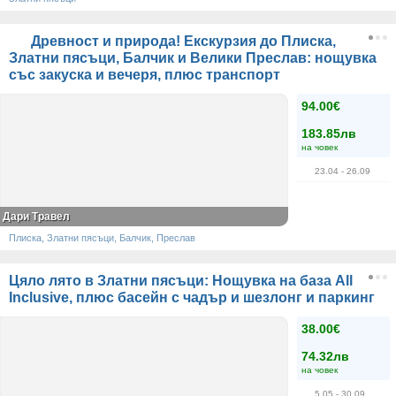
Древност и природа! Екскурзия до Плиска,
Златни пясъци, Балчик и Велики Преслав: нощувка
със закуска и вечеря, плюс транспорт
94.00€
183.85лв
на човек
23.04
- 26.09
Дари Травел
Плиска, Златни пясъци, Балчик, Преслав
Цяло лято в Златни пясъци: Нощувка на база All
Inclusive, плюс басейн с чадър и шезлонг и паркинг
38.00€
74.32лв
на човек
5.05
- 30.09