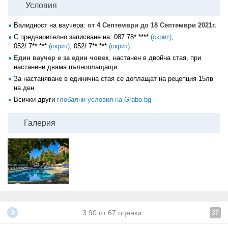
Условия
Валидност на ваучера:
от 4 Септември до 18 Септември 2021г.
С предварително записване на:
087 78* ****
(скрит)
,
052/ 7** ***
(скрит)
,
052/ 7** ***
(скрит)
.
Един ваучер е за един човек
, настанен в двойна стая, при
настанени двама пълноплащащи.
За настаняване в единична стая се доплащат на рецепция 15лв
на ден.
Всички други
глобални условия на Grabo.bg
Галерия
3.90
от
67
оценки
37