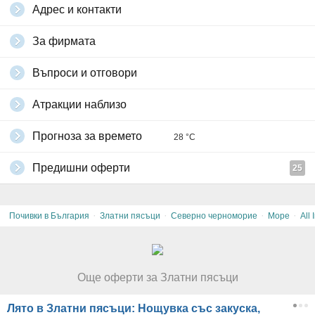
Адрес и контакти
За фирмата
Въпроси и отговори
Атракции наблизо
Прогноза за времето
28 °C
Предишни оферти
25
·
·
·
·
Почивки в България
Златни пясъци
Северно черноморие
Море
All 
Още оферти за Златни пясъци
Лято в Златни пясъци: Нощувка със закуска,