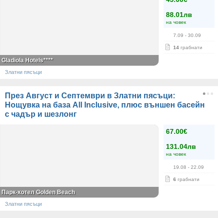
88.01лв
на човек
7.09
- 30.09
14
грабнати
Gladiola Hotels****
Златни пясъци
През Август и Септември в Златни пясъци:
Нощувка на база All Inclusive, плюс външен басейн
с чадър и шезлонг
67.00€
131.04лв
на човек
19.08
- 22.09
6
грабнати
Парк-хотел Golden Beach
Златни пясъци