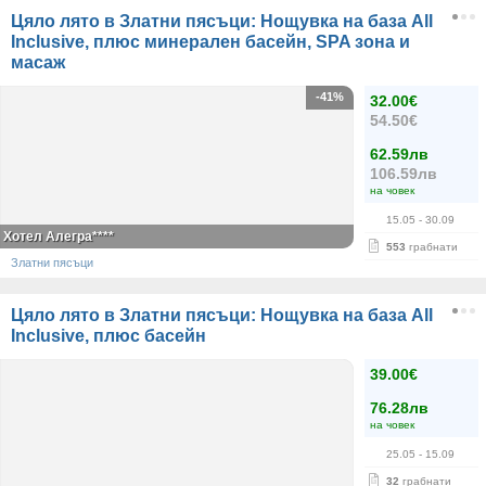
Цяло лято в Златни пясъци: Нощувка на база All
Inclusive, плюс минерален басейн, SPA зона и
масаж
-41%
32.00€
54.50€
62.59лв
106.59лв
на човек
15.05
- 30.09
Хотел Алегра****
553
грабнати
Златни пясъци
Цяло лято в Златни пясъци: Нощувка на база All
Inclusive, плюс басейн
39.00€
76.28лв
на човек
25.05
- 15.09
32
грабнати