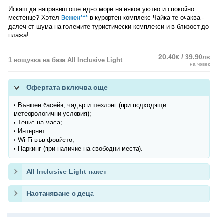
Искаш да направиш още едно море на някое уютно и спокойно
местенце? Хотел
Вежен***
в курортен комплекс Чайка те очаква -
далеч от шума на големите туристически комплекси и в близост до
плажа!
20.40
/ 39.90
€
лв
1 нощувка на база All Inclusive Light
на човек
Офертата включва още
• Външен басейн, чадър и шезлонг (при подходящи
метеорологични условия);
• Тенис на маса;
• Интернет;
• Wi-Fi във фоайето;
• Паркинг (при наличие на свободни места).
All Inclusive Light пакет
Настаняване с деца