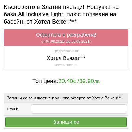
Късно лято в Златни пясъци! Нощувка на
база All Inclusive Light, плюс ползване на
басейн, от Хотел Вежен***
Офертата е разграбена!
от 04.09.2021г до 16.09.2021г
Предоставено от:
Хотел Вежен***
Златни пясъци
Топ цена:
20.40
/
39.90
€
лв
Запиши се за известие при нова оферта от Хотел Вежен***
Email:
Запиши се