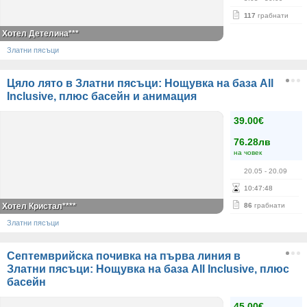
117
грабнати
Хотел Детелина***
Златни пясъци
Цяло лято в Златни пясъци: Нощувка на база All
Inclusive, плюс басейн и анимация
39.00€
76.28лв
на човек
20.05
- 20.09
10
:
47
:
48
Хотел Кристал****
86
грабнати
Златни пясъци
Септемврийска почивка на първа линия в
Златни пясъци: Нощувка на база All Inclusive, плюс
басейн
45.00€