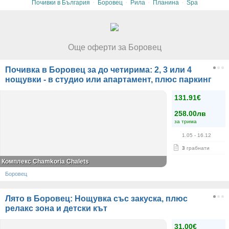
·
·
·
·
Почивки в България
Боровец
Рила
Планина
Spa
Още оферти за Боровец
Почивка в Боровец за до четирима: 2, 3 или 4
нощувки - в студио или апартамент, плюс паркинг
131.91€
258.00лв
за трима
1.05
- 16.12
3
грабнати
Комплекс Chamkoria Chalets
Боровец
Лято в Боровец: Нощувка със закуска, плюс
релакс зона и детски кът
31.00€