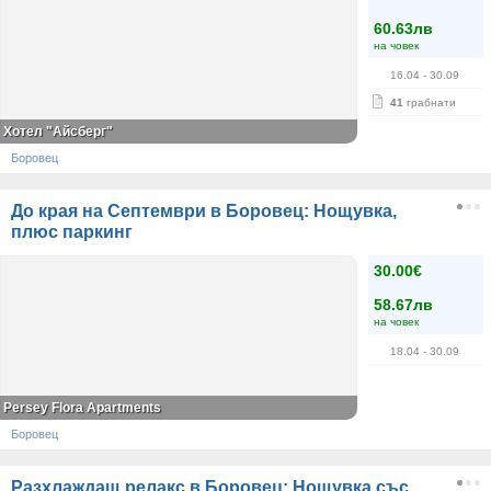
60.63лв
на човек
16.04
- 30.09
41
грабнати
Хотел "Айсберг"
Боровец
До края на Септември в Боровец: Нощувка,
плюс паркинг
30.00€
58.67лв
на човек
18.04
- 30.09
Persey Flora Apartments
Боровец
Разхлаждащ релакс в Боровец: Нощувка със