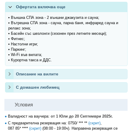
Офертата включва още
• Външна СПА зона - 2 външни джакузита и сауна;
• Вътрешна СПА зона - сауна, парна баня, инфраред сауна и
релакс зона;
• Басейн със шезлонги (сезонен през летните месеци);
• Фитнес;
• Настолни игри;
• Паркинг;
• Wi-Fi във вилата;
• Курортна такса и ДДС.
Описание на вилите
С домашен любимец
Условия
Валидност на ваучера:
от 1 Юли до 20 Септември 2025г.
С предварителна резервация на:
0750/ *** **
(скрит)
,
087 85* ****
(скрит)
(08:00 - 19:00ч). Направена резервация се