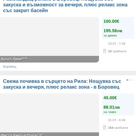
закуска и възможност за вечеря, плюс релакс зона
със закрит басейн
100.00€
195.58лв
за двама
10.07
- 7.09
14
грабнати
Хотел Лион****
Боровец
Свежа почивка в сърцето на Рила: Нощувка със
закуска и вечеря, плюс релакс зона - в Боровец
45.00€
88.01лв
на човек
31.07
- 6.09
164
грабнати
Феста Уинтър Палас 5*