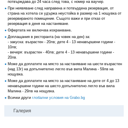
потвърждава до 24 часа след това, с номер на ваучер.
При неявяване след направена и потвърдена резервация, от
страна на хотела се удържа неустойка в размер на 1 нощувка от
резервираното помещение. Същото важи и при отказ от
резервация в деня на настаняване.
Офертата не включва изхранване.
Доплащания в ресторанта (на човек на ден) за:
- закуска: възрастен - 20лв; дете 4 - 13 ненавършени години -
10лв;
- вечеря: възрастен - 40лв; дете 4 - 13 ненавършени години -
20лв.
Може да доплатите на място за настаняване на шести възрастен
(над 13г) на допълнително легло във вила Малина - 59лв на
нощувка.
Може да доплатите на място за настаняване на дете от 4 до 13
ненавършени години на шесто допълнително легло във вила
Малина - 29лв на нощувка.
Всички други
глобални условия на Grabo.bg
Галерия