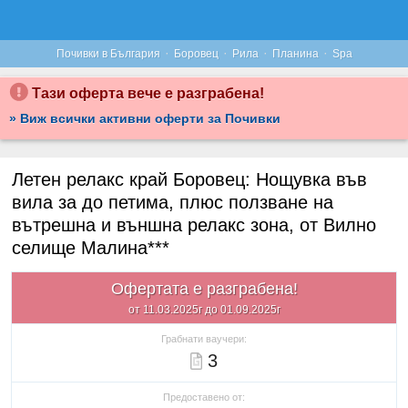
·
·
·
·
Почивки в България
Боровец
Рила
Планина
Spa
Тази оферта вече е разграбена!
» Виж всички активни оферти за Почивки
Летен релакс край Боровец: Нощувка във
вила за до петима, плюс ползване на
вътрешна и външна релакс зона, от Вилно
селище Малина***
Офертата е разграбена!
от 11.03.2025г до 01.09.2025г
Грабнати ваучери:
3
Предоставено от: