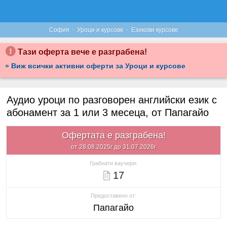
·
·
София
Уроци и курсове
Езикови курсове
Тази оферта вече е разграбена!
» Виж всички активни оферти за Уроци и курсове
Аудио уроци по разговорен английски език с
абонамент за 1 или 3 месеца, от Папагайо
Офертата е разграбена!
от 28.08.2025г до 31.07.2026г
Грабнати ваучери:
17
Предоставено от:
Папагайо