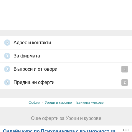
Адрес и контакти
За фирмата
Въпроси и отговори
1
Предишни оферти
2
·
·
София
Уроци и курсове
Езикови курсове
Още оферти за Уроци и курсове
Онлайн курс по Психоанализа с възможност за