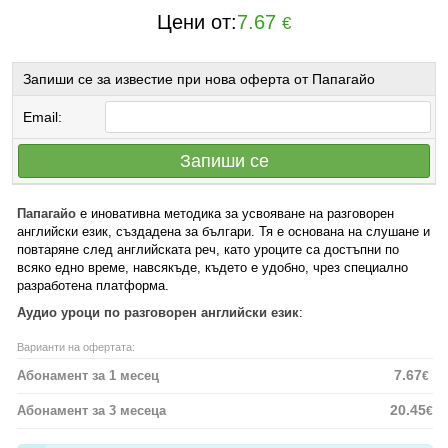
Цени от:
7.67
€
Запиши се за известие при нова оферта от Папагайо
Email:
Запиши се
Папагайо
е иновативна методика за усвояване на разговорен
английски език, създадена за българи. Тя е основана на слушане и
повтаряне след английската реч, като уроците са достъпни по
всяко едно време, навсякъде, където е удобно, чрез специално
разработена платформа.
Аудио уроци по разговорен английски език
:
Варианти на офертата:
7.67
Абонамент за 1 месец
€
20.45
Абонамент за 3 месеца
€