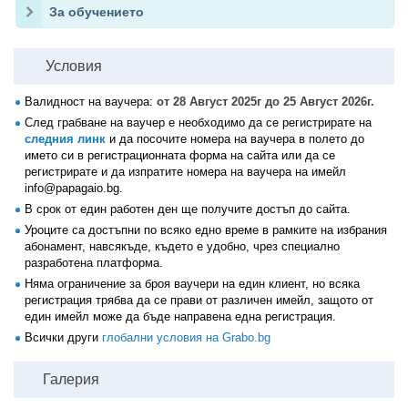
За обучението
Условия
Валидност на ваучера:
от 28 Август 2025г до 25 Август 2026г.
След грабване на ваучер е необходимо да се регистрирате на
следния линк
и да посочите номера на ваучера в полето до
името си в регистрационната форма на сайта или да се
регистрирате и да изпратите номера на ваучера на имейл
info@papagaio.bg.
В срок от един работен ден ще получите достъп до сайта.
Уроците са достъпни по всяко едно време в рамките на избрания
абонамент, навсякъде, където е удобно, чрез специално
разработена платформа.
Няма ограничение за броя ваучери на един клиент, но всяка
регистрация трябва да се прави от различен имейл, защото от
един имейл може да бъде направена една регистрация.
Всички други
глобални условия на Grabo.bg
Галерия