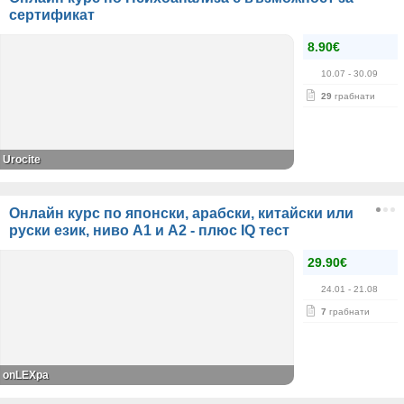
сертификат
8.90€
10.07
- 30.09
29
грабнати
Urocite
Онлайн курс по японски, арабски, китайски или
руски език, ниво А1 и А2 - плюс IQ тест
29.90€
24.01
- 21.08
7
грабнати
onLEXpa