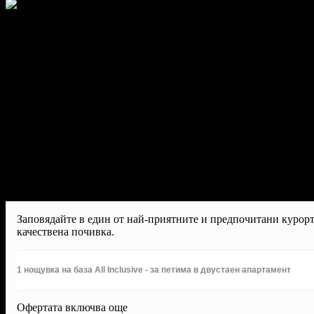
Заповядайте в един от най-приятните и предпочитани куро
качествена почивка.
1 нощувка на база All Inclusive - за петима в двустаен апартамент
Офертата включва още