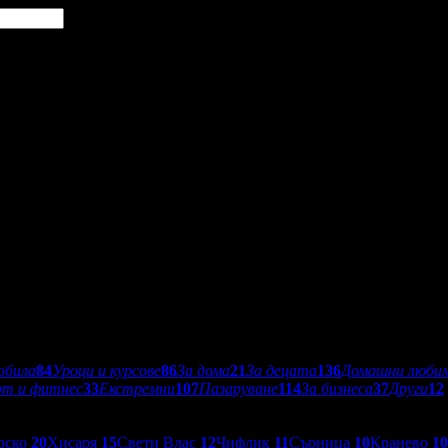
обила
84
Уроци и курсове
86
За дома
21
За децата
136
Домашни люби
рт и фитнес
33
Екстремни
107
Пазаруване
114
За бизнеса
37
Други
12
рско
20
Хисаря
15
Свети Влас
12
Чифлик
11
Сърница
10
Кранево
10