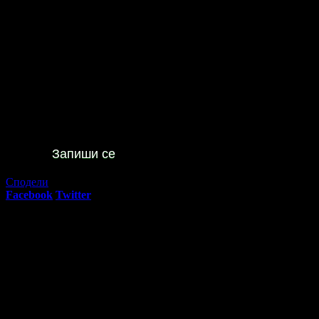
"Грабо Медия" АД е лицензиран туроператор и туристически аге
Август в Приморско: Нощувка на база All Inclusive в двуста
87
00
265
€
/ 520
лв
Не изпускай предложенията
на
Хотел Сънрайз****
Запиши се
Сподели
Facebook
Twitter
E-mail
Изпрати линк
Активни промо оферти:
Постановка