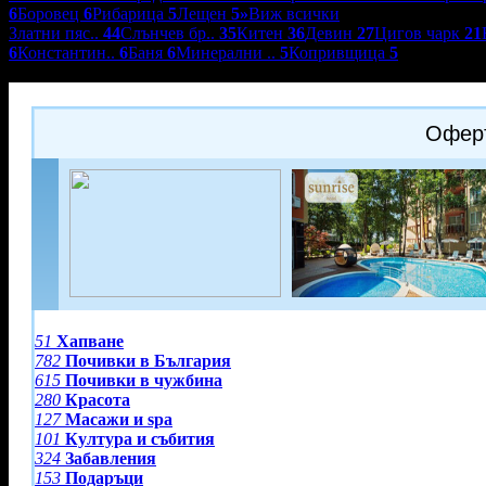
6
Боровец
6
Рибарица
5
Лещен
5
»
Виж всички
Златни пяс..
44
Слънчев бр..
35
Китен
36
Девин
27
Цигов чарк
21
6
Константин..
6
Баня
6
Минерални ..
5
Копривщица
5
Хотел Сънрайз****
Оферт
51
Хапване
782
Почивки в България
615
Почивки в чужбина
280
Красота
127
Масажи и spa
101
Култура и събития
324
Забавления
153
Подаръци