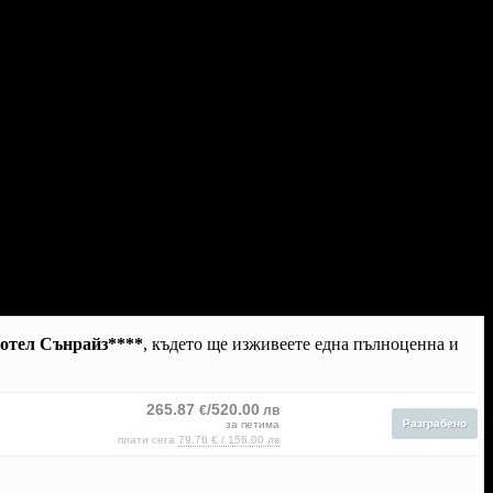
отел Сънрайз****
, където ще изживеете една пълноценна и
265.87
/520.00
€
лв
Разграбено
за петима
плати сега
79.76 € / 156.00 лв