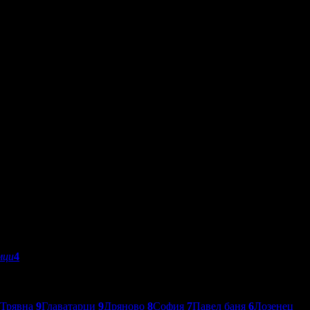
мци
4
Трявна
9
Главатарци
9
Дряново
8
София
7
Павел баня
6
Лозенец