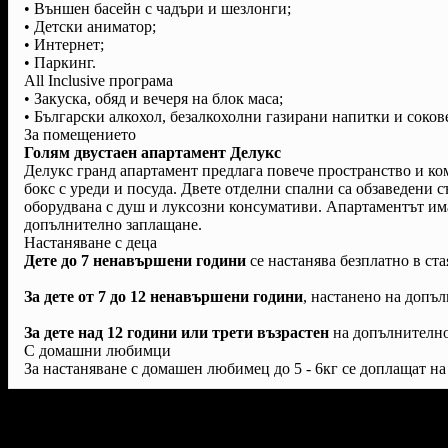
• Външен басейн с чадъри и шезлонги;
• Детски аниматор;
• Интернет;
• Паркинг.
All Inclusive програма
• Закуска, обяд и вечеря на блок маса;
• Български алкохол, безалкохолни газирани напитки и соков
За помещението
Голям двустаен апартамент Делукс
Делукс гранд апартамент предлага повече пространство и ком
бокс с уреди и посуда. Двете отделни спални са обзаведени с
оборудвана с душ и луксозни консумативи. Апартаментът има 
допълнително заплащане.
Настаняване с деца
Дете до 7 ненавършени години
се настанява безплатно в ста
За дете от 7 до 12 ненавършени години
, настанено на допъл
За дете над 12 години или трети възрастен
на допълнително 
С домашни любимци
За настаняване с домашен любимец до 5 - 6кг се доплащат на 
Условия на офертата: