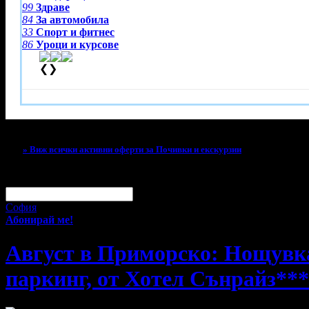
99
Здраве
84
За автомобила
33
Спорт и фитнес
86
Уроци и курсове
❮
❯
Тази оферта вече е разграбена!
» Виж всички активни оферти за Почивки и екскурзии
За малко изпусна тази оферта!
Абонирай се по e-mail, за да н
Твоят e-mail:
Оферти за град:
София
Абонирай ме!
Август в Приморско: Нощувка н
паркинг, от Хотел Сънрайз**