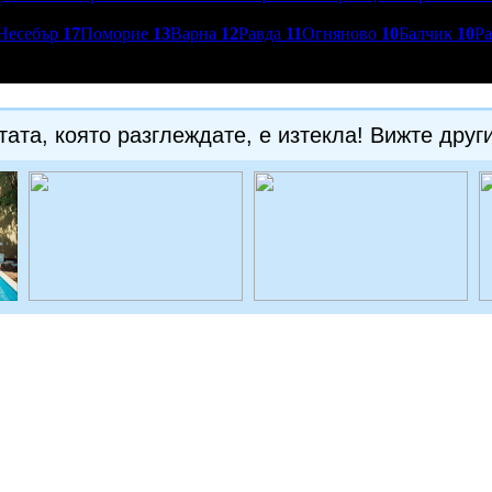
Несебър
17
Поморие
13
Варна
12
Равда
11
Огняново
10
Балчик
10
Р
ата, която разглеждате, е изтекла! Вижте друг