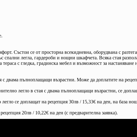
е.
форт. Състои се от просторна всекидневна, оборудвана с разтега
ъс спални легла, гардероби и нощни шкафчета. Всяка стая разпол
тераса с гледка, градинска мебел и възможност за настаняване 
я с двама пълноплащащи възрастни. Може да доплатите на рецепци
нително легло в стая с двама пълноплащащи възрастни, се доплащ
легло се доплащат на рецепция 30лв / 15,33€ на ден, на база но
рецепция 20лв / 10,22€ на ден (с предварителна заявка).