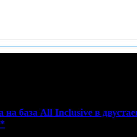
е пропускаш новите оферти!
а база All Inclusive в двуста
**