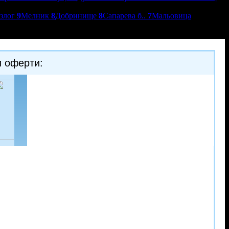
азлог
9
Мелник
8
Добринище
8
Сапарева б..
7
Мальовица
и оферти:
-30%
-20%