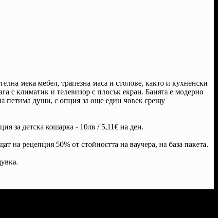
телна мека мебел, трапезна маса и столове, както и кухненски
ага с климатик и телевизор с плосък екран. Банята е модерно
на петима души, с опция за още един човек срещу
я за детска кошарка - 10лв / 5,11€ на ден.
ат на рецепция 50% от стойността на ваучера, на база пакета.
щувка.