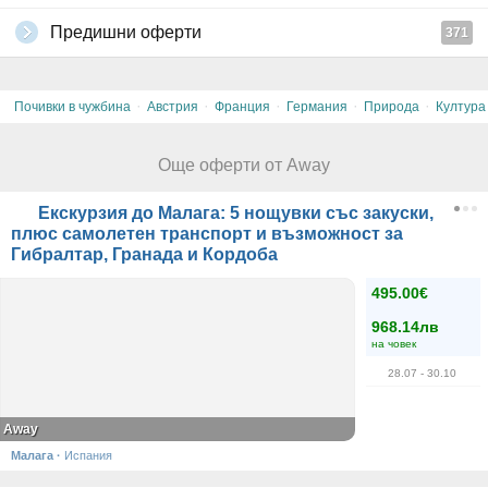
Предишни оферти
371
·
·
·
·
·
Почивки в чужбина
Австрия
Франция
Германия
Природа
Култура
Още оферти от Away
Екскурзия до Малага: 5 нощувки със закуски,
плюс самолетен транспорт и възможност за
Гибралтар, Гранада и Кордоба
495.00€
968.14лв
на човек
28.07
- 30.10
Away
Малага
·
Испания