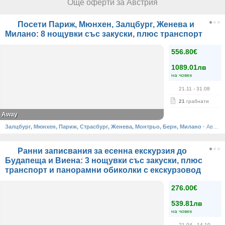
Още оферти за Австрия
Посети Париж, Мюнхен, Залцбург, Женева и
Милано: 8 нощувки със закуски, плюс транспорт
556.80€
1089.01лв
на човек
21.11
- 31.08
21
грабнати
Away
Залцбург, Мюнхен, Париж, Страсбург, Женева, Монтрьо, Берн, Милано
·
Австрия, Германия, Франция, Швейцария, Италия
Ранни записвания за есенна екскурзия до
Будапеща и Виена: 3 нощувки със закуски, плюс
транспорт и панорамни обиколки с екскурзовод
276.00€
539.81лв
на човек
21.04
- 14.10