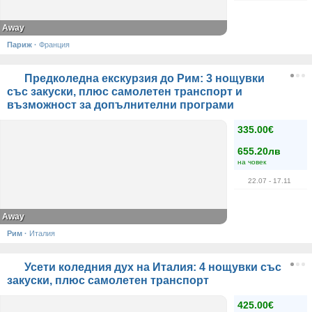
Away
Париж
·
Франция
Предколедна екскурзия до Рим: 3 нощувки
със закуски, плюс самолетен транспорт и
възможност за допълнителни програми
335.00€
655.20лв
на човек
22.07
- 17.11
Away
Рим
·
Италия
Усети коледния дух на Италия: 4 нощувки със
закуски, плюс самолетен транспорт
425.00€