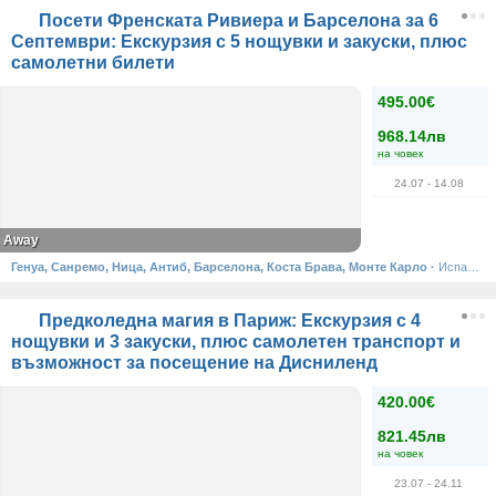
Посети Френската Ривиера и Барселона за 6
Септември: Екскурзия с 5 нощувки и закуски, плюс
самолетни билети
495.00€
968.14лв
на човек
24.07
- 14.08
Away
Генуа, Санремо, Ница, Антиб, Барселона, Коста Брава, Монте Карло
·
Испания, Франция, Италия, Монако
Предколедна магия в Париж: Екскурзия с 4
нощувки и 3 закуски, плюс самолетен транспорт и
възможност за посещение на Дисниленд
420.00€
821.45лв
на човек
23.07
- 24.11