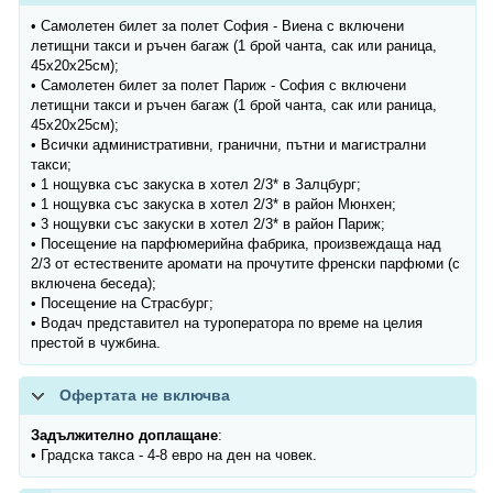
• Самолетен билет за полет София - Виена с включени
летищни такси и ръчен багаж (1 брой чанта, сак или раница,
45х20х25см);
• Самолетен билет за полет Париж - София с включени
летищни такси и ръчен багаж (1 брой чанта, сак или раница,
45х20х25см);
• Всички административни, гранични, пътни и магистрални
такси;
• 1 нощувка със закуска в хотел 2/3* в Залцбург;
• 1 нощувка със закуска в хотел 2/3* в район Мюнхен;
• 3 нощувки със закуски в хотел 2/3* в район Париж;
• Посещение на парфюмерийна фабрика, произвеждаща над
2/3 от естествените аромати на прочутите френски парфюми (с
включена беседа);
• Посещение на Страсбург;
• Водач представител на туроператора по време на целия
престой в чужбина.
Офертата не включва
Задължително доплащане
:
• Градска такса - 4-8 евро на ден на човек.