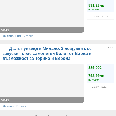
831.23лв
на човек
22.07
- 13.11
Away
Милано, Рим
·
Италия
Дълъг уикенд в Милано: 3 нощувки със
закуски, плюс самолетен билет от Варна и
възможност за Торино и Верона
385.00€
752.99лв
на човек
22.07
- 5.11
Away
Милано
·
Италия