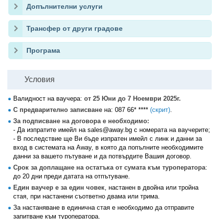
Допълнителни услуги
Трансфер от други градове
Програма
Условия
Валидност на ваучера:
от 25 Юни до 7 Ноември 2025г.
С предварително записване
на:
087 66* ****
(скрит)
.
За подписване на договора е необходимо:
- Да изпратите имейл на sales@away.bg с номерата на ваучерите;
- В последствие ще Ви бъде изпратен имейл с линк и данни за
вход в системата на Away, в която да попълните необходимите
данни за вашето пътуване и да потвърдите Вашия договор.
Срок за доплащане на остатъка от сумата към туроператора
:
до 20 дни преди датата на отпътуване.
Един ваучер е за един човек
, настанен в двойна или тройна
стая, при настанени съответно двама или трима.
За настаняване в единична стая е необходимо да отправите
запитване към туроператора.