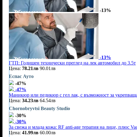
-13%
-13%
ГТП: Годишен технически преглед на лек автомобил до 3.5т
Цена:
78.21лв
90.01лв
Еспас Ауто
-47%
-47%
Маникюр или педикюр с гел лак, с възможност за укрепваща
Цена:
34.23лв
64.54лв
Chornobryvtsi Beauty Studio
-30%
-30%
За свежа и млада кожа: RF anti-age терапия на лице, плюс V
Цена:
41.99лв
60.00лв