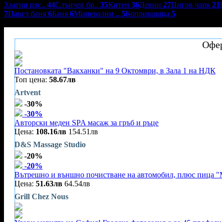
Златни пяс..
44
Слънчев бр..
35
Китен
36
Девин
27
Цигов чарк
21
7
Павел баня
6
Баня
6
Минерални ..
5
Копривщица
5
Къща за гости Х. Джоголанов**
Офер
Постановката "Вакханки" на 9 Октомври, в Зала 1 на НДК
Топ цена:
58.67лв
Artvent
-30%
-30%
Авторски меден SPA масаж за гръб и ръце
Цена:
108.16лв
154.51лв
D&S Massage Studio
-20%
-20%
Вътрешно и външно почистване на автомобил, плюс пица "
Цена:
51.63лв
64.54лв
Grill Chez Nous