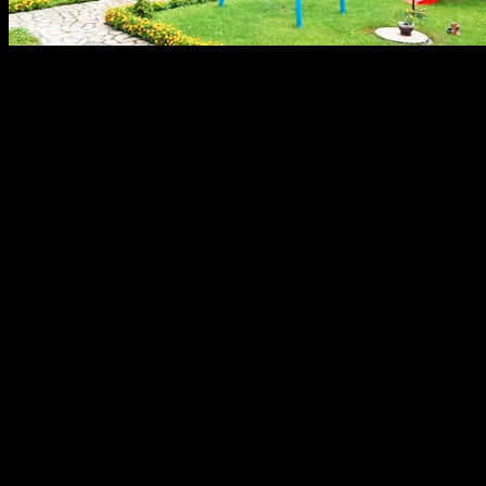
Търсите идеалното място за своята почивка? Къща за гости
Х. 
центъра на Копривщица!
Уикенд пакет: 1 нощувка
14.01
/27.40
Разграбено
€
лв
на човек
Помещения
Всяка от стаите разполага с тераса, телевизор, хладилник, клим
Настаняване с деца
Дете до 3 ненавършени години се настанява безплатно, без да 
За настаняване с дете над 3 години или трети възрастен се доп
Условия на офертата:
Валидност на ваучера:
от 1 Октомври до 19 Декември 20
Уикенд пакетът важи за настаняване в дните Петък и Съб
С предварителна резервация на:
088 91* ****
(скрит)
,
088
****
(скрит)
.
Един ваучер е за един човек
, настанен в тройна стая, пр
настанени двама пълноплащащи.
За единично настаняване се доплащат на рецепция 23лв.
Офертата не включва изхранване.