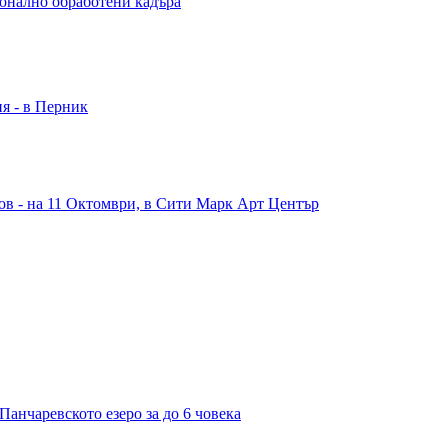
ионално обработени кадъра
ия - в Перник
в - на 11 Октомври, в Сити Марк Арт Център
Панчаревското езеро за до 6 човека