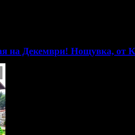
е пропускаш новите оферти!
я на Декември! Нощувка, от К