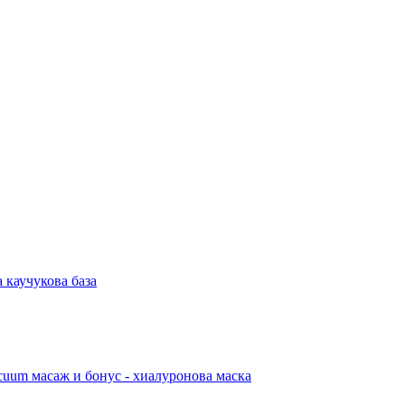
 каучукова база
acuum масаж и бонус - хиалуронова маска