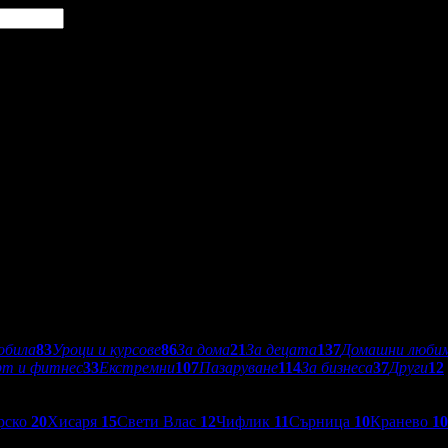
обила
83
Уроци и курсове
86
За дома
21
За децата
137
Домашни люби
рт и фитнес
33
Екстремни
107
Пазаруване
114
За бизнеса
37
Други
12
рско
20
Хисаря
15
Свети Влас
12
Чифлик
11
Сърница
10
Кранево
10