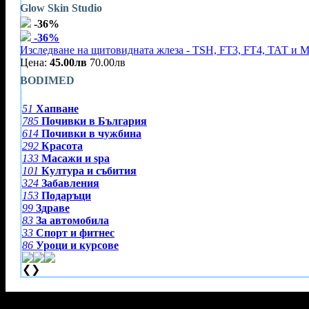
Glow Skin Studio
-36%
-36%
Изследване на щитовидната жлеза - TSH, FT3, FT4, ТАТ и 
Цена:
45.00лв
70.00лв
BODIMED
51
Хапване
785
Почивки в България
614
Почивки в чужбина
292
Красота
133
Масажи и spa
101
Култура и събития
324
Забавления
153
Подаръци
99
Здраве
83
За автомобила
33
Спорт и фитнес
86
Уроци и курсове
❮
❯
Тази оферта вече е разграбена!