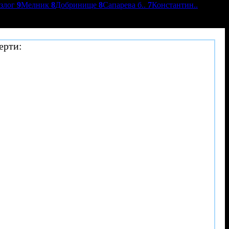
азлог
9
Мелник
8
Добринище
8
Сапарева б..
7
Константин..
ерти: