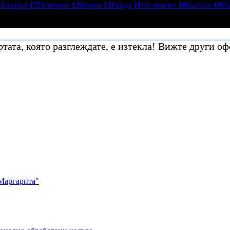
Несебър
17
Поморие
13
Варна
12
Равда
11
Огняново
10
Балчик
10
Р
тата, която разглеждате, е изтекла! Вижте други оф
Маргарита"