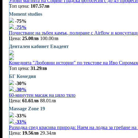
Улови магията на София! Градска фотосесия с до 45 профес
Топ цена:
107.57лв
Moment studios
-75%
-75%
Почистване на зъбен камък, полиране с Airflow и консултац
Цена:
25.00лв
100.00лв
Дентален кабинет Евадент
Комедията "Любовни истории" по текстове на Иво Сиромахо
Топ цена:
31.29лв
БГ Комедия
-30%
-30%
60-минутен масаж на цяло тяло
Цена:
61.61лв
88.01лв
Massage Zone 19
-33%
-33%
Разходка сред красива природа: Наем на лодка за гребане на 
Цена:
19.56лв
29.34лв