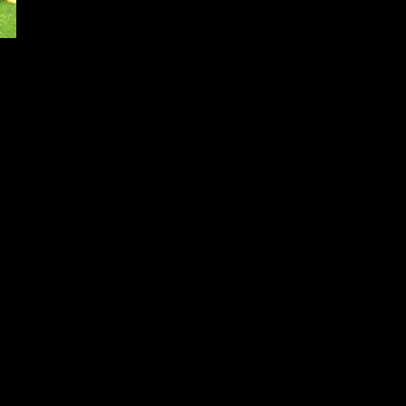
Джоголанов**
ви очаква за незабравими изживявания сред смайв
атик и самостоятелна баня.
ползва допълнително легло.
лащат на рецепция 20лв, на база нощувка.
21г.
ота.
 78*
и