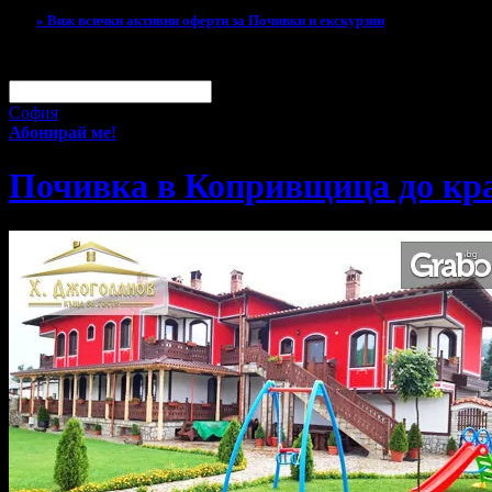
» Виж всички активни оферти за Почивки и екскурзии
За малко изпусна тази оферта!
Абонирай се по e-mail, за да н
Твоят e-mail:
Оферти за град:
София
Абонирай ме!
Почивка в Копривщица до кра