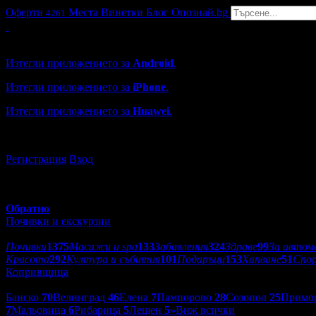
Оферти
Места
Винетки
Блог
Опознай.bg
4261
Grabo мобилна версия
Изтегли приложението за
Android
.
Изтегли приложението за
iPhone
.
Изтегли приложението за
Huawei
.
...или отвори
grabo.bg
Регистрация
Вход
Обратно
Почивки и екскурзии
Категории оферти:
Почивки
1375
Масажи и spa
133
Забавления
324
Здраве
99
За автом
Красота
292
Култура и събития
101
Подаръци
153
Хапване
51
Спо
Копривщица
Дестинации:
Банско
70
Велинград
46
Елена
7
Пампорово
28
Созопол
25
Примо
7
Мальовица
6
Рибарица
5
Лещен
5
»
Виж всички