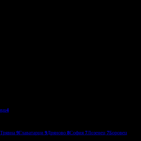
мци
4
Трявна
9
Главатарци
9
Дряново
8
София
7
Лозенец
7
Боровец