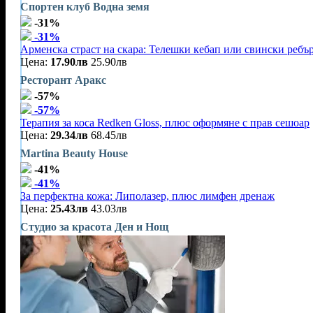
Спортен клуб Водна земя
-31%
-31%
Арменска страст на скара: Телешки кебап или свински ребъ
Цена:
17.90лв
25.90лв
Ресторант Аракс
-57%
-57%
Терапия за коса Redken Gloss, плюс оформяне с прав сешоар
Цена:
29.34лв
68.45лв
Martina Beauty House
-41%
-41%
За перфектна кожа: Липолазер, плюс лимфен дренаж
Цена:
25.43лв
43.03лв
Студио за красота Ден и Нощ