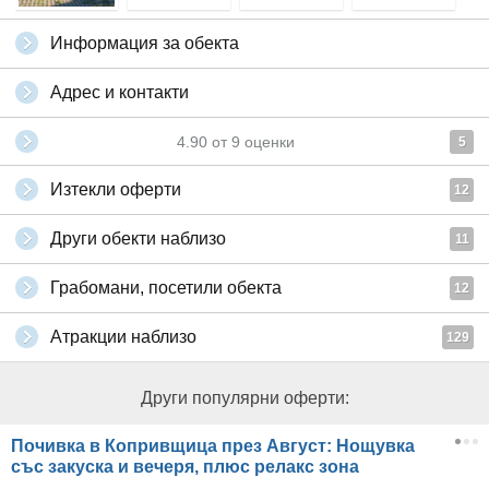
Информация за обекта
Адрес и контакти
4.90
от
9
оценки
5
Изтекли оферти
12
Други обекти наблизо
11
Грабомани, посетили обекта
12
Атракции наблизо
129
Други популярни оферти:
Почивка в Копривщица през Август: Нощувка
със закуска и вечеря, плюс релакс зона