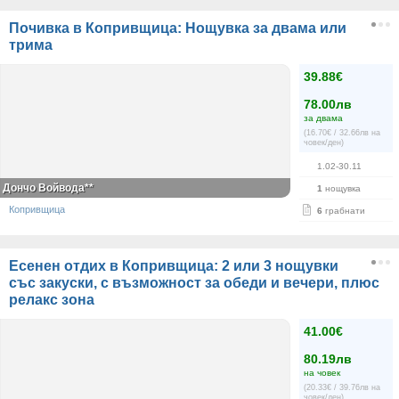
Почивка в Копривщица: Нощувка за двама или
трима
39.88€
78.00лв
за двама
(16.70€ / 32.66лв на
човек/ден)
1.02-30.11
Дончо Войвода**
1
нощувка
Копривщица
6
грабнати
Есенен отдих в Копривщица: 2 или 3 нощувки
със закуски, с възможност за обеди и вечери, плюс
релакс зона
41.00€
80.19лв
на човек
(20.33€ / 39.76лв на
човек/ден)