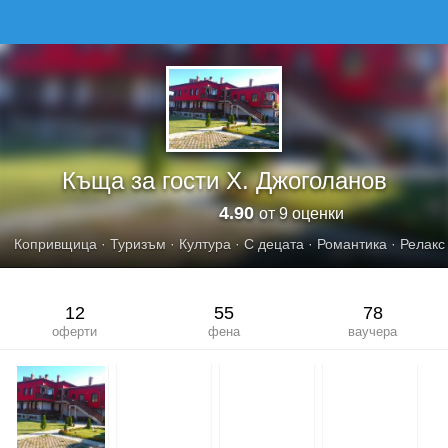
КЪЩА ЗА ГОСТИ Х. ДЖОГОЛАНОВ
Къща за гости Х. Джоголанов
4.90
от 9 оценки
Копривщица
·
Туризъм
·
Култура
·
С децата
·
Романтика
·
Релакс
12
55
78
оферти
фена
ваучера