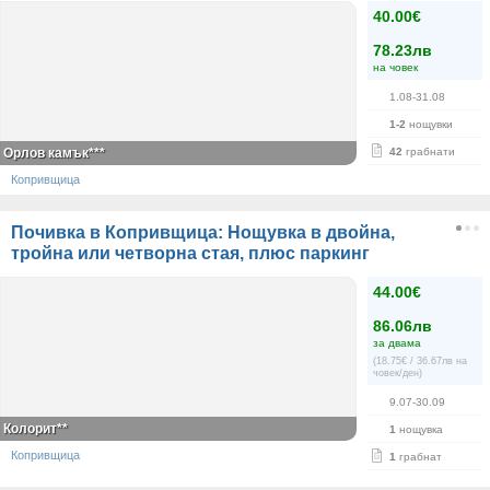
40.00€
78.23лв
на човек
1.08-31.08
1-2
нощувки
Орлов камък***
42
грабнати
Копривщица
Почивка в Копривщица: Нощувка в двойна,
тройна или четворна стая, плюс паркинг
44.00€
86.06лв
за двама
(18.75€ / 36.67лв на
човек/ден)
9.07-30.09
Колорит**
1
нощувка
Копривщица
1
грабнат