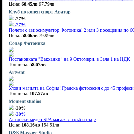
Цена:
68.45лв
97.79лв
Клуб по конен спорт Аватар
-27%
-27%
Полети с авиосимулатор Фотоника! 2 или 3 посещения по 60
Цена:
58.66лв
79.99лв
Солар Фотоника
Постановката "Вакханки" на 9 Октомври, в Зала 1 на НДК
Топ цена:
58.67лв
Artvent
Улови магията на София! Градска фотосесия с до 45 профес
Топ цена:
107.57лв
Moment studios
-30%
-30%
Авторски меден SPA масаж за гръб и ръце
Цена:
108.16лв
154.51лв
D&S Massage Studio