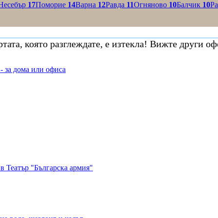
Несебър
17
Поморие
14
Варна
12
Равда
11
Огняново
10
Балчик
10
Р
тата, която разглеждате, е изтекла! Вижте други оф
- за дома или офиса
в Театър "Българска армия"