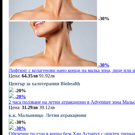
-30%
-30%
Лифтинг с колагенови нано конци на малка зона, лице или 
Цена:
64.35лв
91.92лв
Център за халотерапия Biohealth
-20%
-20%
2 часа ползване на летни атракциони в Adventure зона Маль
Цена:
31.29лв
39.12лв
к.к. Мальовица- Летни атракциони
-30%
-30%
Обучение по езда в конна база Хан Аспарух с опитен треньор