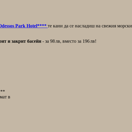
Odessos Park Hotel****
те кани да се насладиш на свежия морски
крит и закрит басейн
- за
98
лв,
вместо за
196
лв!
***
мат в