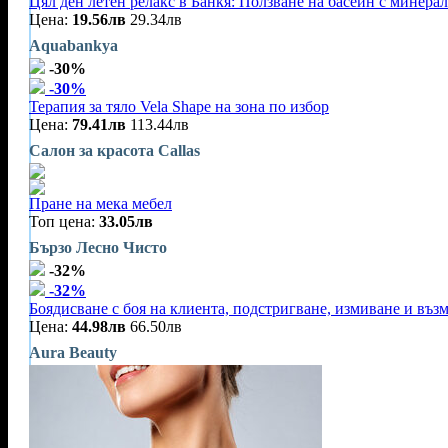
Цял ден летен релакс в Банкя: Ползване на басейн с минерал
Цена:
19.56лв
29.34лв
Aquabankya
-30%
-30%
Терапия за тяло Vela Shape на зона по избор
Цена:
79.41лв
113.44лв
Салон за красота Callas
Пране на мека мебел
Топ цена:
33.05лв
Бързо Лесно Чисто
-32%
-32%
Боядисване с боя на клиента, подстригване, измиване и въз
Цена:
44.98лв
66.50лв
Aura Beauty