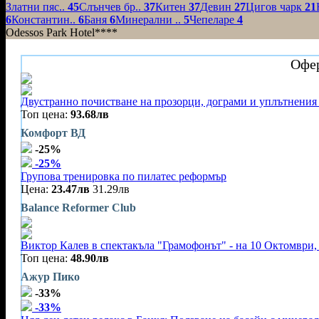
Златни пяс..
45
Слънчев бр..
37
Китен
37
Девин
27
Цигов чарк
21
6
Константин..
6
Баня
6
Минерални ..
5
Чепеларе
4
Odessos Park Hotel****
Офер
Двустранно почистване на прозорци, дограми и уплътнения 
Топ цена:
93.68лв
Комфорт ВД
-25%
-25%
Групова тренировка по пилатес реформър
Цена:
23.47лв
31.29лв
Balance Reformer Club
Виктор Калев в спектакъла "Грамофонът" - на 10 Октомври, 
Топ цена:
48.90лв
Ажур Пико
-33%
-33%