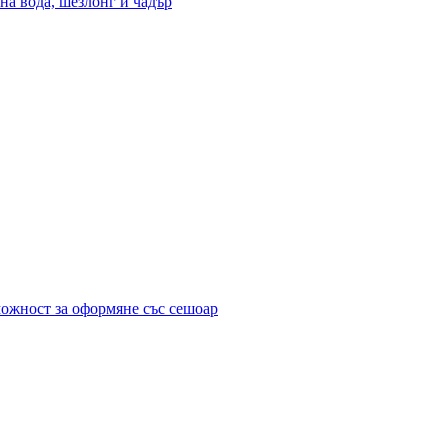
на вода, шезлонг и чадър
можност за оформяне със сешоар