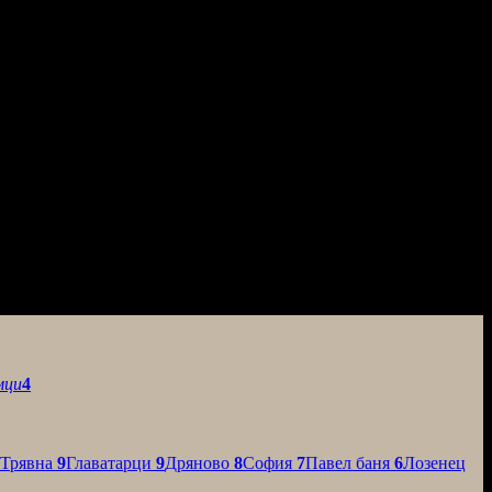
мци
4
Трявна
9
Главатарци
9
Дряново
8
София
7
Павел баня
6
Лозенец