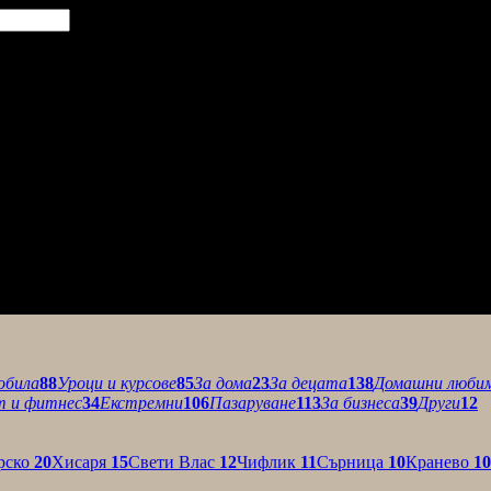
обила
88
Уроци и курсове
85
За дома
23
За децата
138
Домашни люби
т и фитнес
34
Екстремни
106
Пазаруване
113
За бизнеса
39
Други
12
рско
20
Хисаря
15
Свети Влас
12
Чифлик
11
Сърница
10
Кранево
10