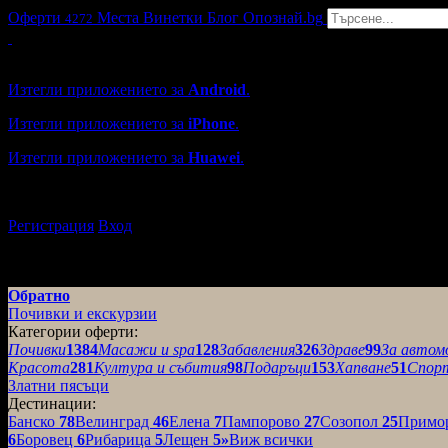
Оферти
Места
Винетки
Блог
Опознай.bg
4272
Grabo мобилна версия
Изтегли приложението за
Android
.
Изтегли приложението за
iPhone
.
Изтегли приложението за
Huawei
.
...или отвори
grabo.bg
Регистрация
Вход
Обратно
Почивки и екскурзии
Категории оферти:
Почивки
1384
Масажи и spa
128
Забавления
326
Здраве
99
За автом
Красота
281
Култура и събития
98
Подаръци
153
Хапване
51
Спор
Златни пясъци
Дестинации:
Банско
78
Велинград
46
Елена
7
Пампорово
27
Созопол
25
Примо
6
Боровец
6
Рибарица
5
Лещен
5
»
Виж всички