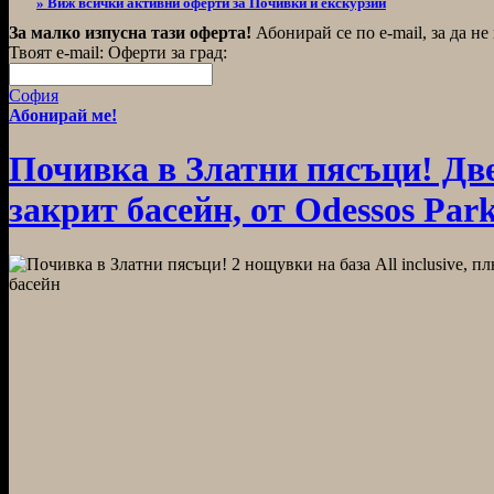
» Виж всички активни оферти за Почивки и екскурзии
За малко изпусна тази оферта!
Абонирай се по e-mail, за да н
Твоят e-mail:
Оферти за град:
София
Абонирай ме!
Почивка в Златни пясъци! Две 
закрит басейн, от Odessos Par