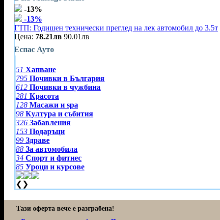
-13%
-13%
ГТП: Годишен технически преглед на лек автомобил до 3.5т
Цена:
78.21лв
90.01лв
Еспас Ауто
51
Хапване
795
Почивки в България
612
Почивки в чужбина
281
Красота
128
Масажи и spa
98
Култура и събития
326
Забавления
153
Подаръци
99
Здраве
88
За автомобила
34
Спорт и фитнес
85
Уроци и курсове
❮
❯
Тази оферта вече е разграбена!