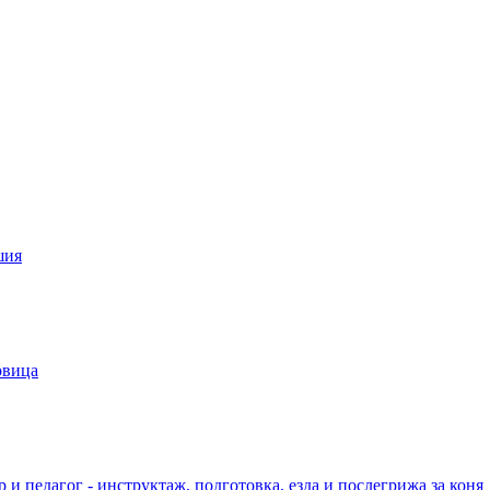
шия
овица
 и педагог - инструктаж, подготовка, езда и послегрижа за коня