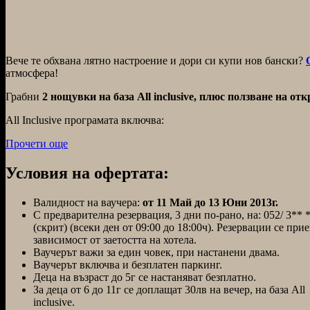
Вече те обхвана лятно настроение и дори си купи нов бански?
атмосфера!
Грабни
2 нощувки на база Аll inclusive, плюс ползване на от
All Inclusive програмата включва:
Прочети още
Условия на офертата:
Валидност на ваучера:
от 11 Май до 13 Юни 2013г.
С предварителна резервация, 3 дни по-рано, на:
052/ 3** 
(скрит)
(всеки ден от 09:00 до 18:00ч). Резервации се прие
зависимост от заетостта на хотела.
Ваучерът важи за един човек, при настанени двама.
Ваучерът включва и безплатен паркинг.
Деца на възраст до 5г се настаняват безплатно.
За деца от 6 до 11г се доплащат 30лв на вечер, на база Аll
inclusive.