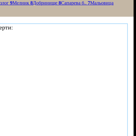
азлог
9
Мелник
8
Добринище
8
Сапарева б..
7
Мальовица
ерти: