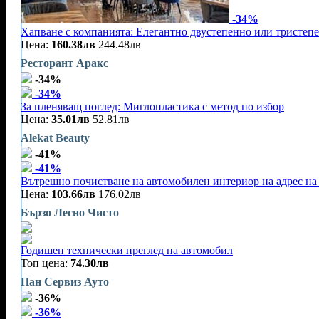
-34%
Хапване с компанията: Елегантно двустепенно или тристеп
Цена:
160.38лв
244.48лв
Ресторант Аракс
-34%
-34%
За пленяващ поглед: Миглопластика с метод по избор
Цена:
35.01лв
52.81лв
Alekat Beauty
-41%
-41%
Вътрешно почистване на автомобилен интериор на адрес на 
Цена:
103.66лв
176.02лв
Бързо Лесно Чисто
Годишен технически преглед на автомобил
Топ цена:
74.30лв
Пан Сервиз Ауто
-36%
-36%