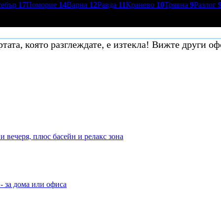
себър
17
Поморие
14
Варна
12
Равда
11
Кранево
10
Трявна
9
Разлог
тата, която разглеждате, е изтекла! Вижте други оф
и вечеря, плюс басейн и релакс зона
- за дома или офиса