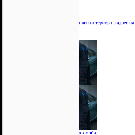
Alekat Beauty
-41%
-41%
Вътрешно почистване на автомобилен интериор на адрес на 
Цена:
103.66лв
176.02лв
Бързо Лесно Чисто
Годишен технически преглед на автомобил