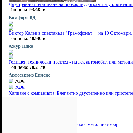
Двустранно почистване на прозорци, дограми и уплътнения 
Топ цена:
93.68лв
Комфорт ВД
Виктор Калев в спектакъла "Грамофонът" - на 10 Октомври, 
Топ цена:
48.90лв
Ажур Пико
Годишен технически преглед - на лек автомобил или мотоц
Топ цена:
78.21лв
Автосервиз Еплекс
-34%
-34%
Хапване с компанията: Елегантно двустепенно или тристеп
Цена:
160.38лв
244.48лв
Ресторант Аракс
-34%
-34%
За пленяващ поглед: Миглопластика с метод по избор
Цена:
35.01лв
52.81лв