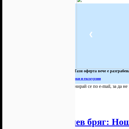
Хапване
Почивки в
Почивки в
България
чужбина
289
127
97
Красота
Масажи и
Култура и
spa
събития
❮
327
152
99
Забавления
Подаръци
Здраве
91
34
84
За
Спорт и
Уроци и
автомобила
фитнес
курсове
Тази оферта вече е разграбен
» Виж всички активни оферти за Почивки и екскурзии
За малко изпусна тази оферта!
Абонирай се по e-mail, за да н
Твоят e-mail:
Оферти за град:
София
Абонирай ме!
Почивка в Слънчев бряг: Но