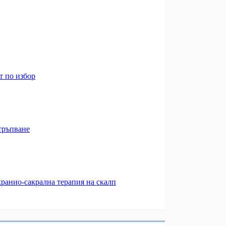
ст по избор
зтръпване
кранио-сакрална терапия на скалп