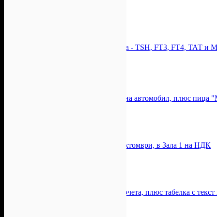
Топ цена:
74.30лв
Пан Сервиз Ауто
-36%
-36%
Изследване на щитовидната жлеза - TSH, FT3, FT4, ТАТ и 
Цена:
45.00лв
70.00лв
BODIMED
-20%
-20%
Вътрешно и външно почистване на автомобил, плюс пица "
Цена:
51.63лв
64.54лв
Grill Chez Nous
Постановката "Вакханки" на 9 Октомври, в Зала 1 на НДК
Топ цена:
58.67лв
Artvent
Торта "Бяла фантазия" с 8 - 10 парчета, плюс табелка с текст
Топ цена:
56лв
Тортите на Ив