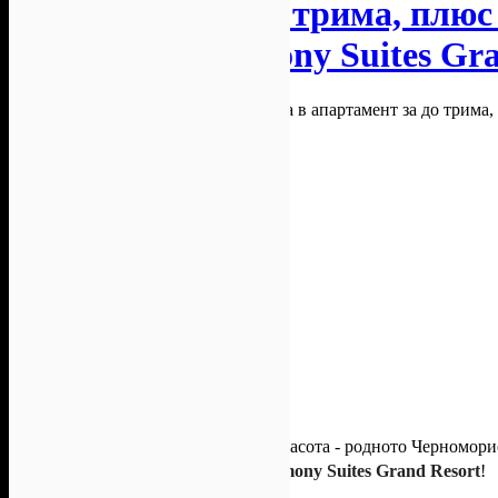
апартамент за до трима, плюс
фитнес, от Harmony Suites Gr
Едно място остава несравнимо по красота - родното Черноморие
Слънчев бряг - бъдете гости на
Harmony Suites Grand Resort
!