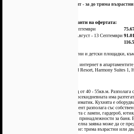
1 нощувка в едноспален апартамент - за до трима възрастни 
(до 12 ненавършени години):
Варианти на офертата:
В периода 1 - 14 Юни или 14 - 30 Септември
75.6
В периода 15 Юни - 5 Юли или 31 Август - 13 Септември
91.0
В периода 6 Юли - 30 Август
116.
Офертата включва още
• Атракциони, зелени паркове, спортни и детски площадки, къ
комплекси "Harmony Suites";
• Ползване на високоскоростен Wi-Fi интернет в апартаментите
• Фитнес зала в Harmony Suites Grand Resort, Harmony Suites 1, 
• Сейф във всяко помещение;
• Всички такси и ДДС.
За помещенията
Едноспалният апартамент
е с площ от 40 - 55кв.м. Разполага 
кухненски бокс, баня и балкон. Във всекидневната има разтегат
със сателитни канали, интернет и климатик. Кухнята е оборудв
микровълнова фурна. Всеки апартамент разполага със собствен
голямо двойно легло, нощни шкафчета с лампи, гардероб, ютия,
сешоар, спални комплекти, хавлии и принадлежности за баня. 
пералня. При желание и с предварителна заявка може да се пре
Максимален капацитет за настаняване: трима възрастни или два