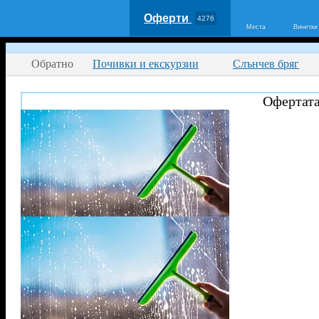
Оферти
4276
Места
Винетки
Обратно
Почивки и екскурзии
Слънчев бряг
Офертата