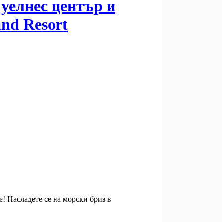
 уелнес център и
and Resort
! Насладете се на морски бриз в