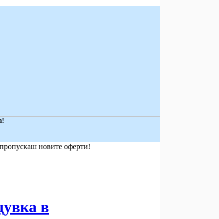
а!
е пропускаш новите оферти!
щувка в