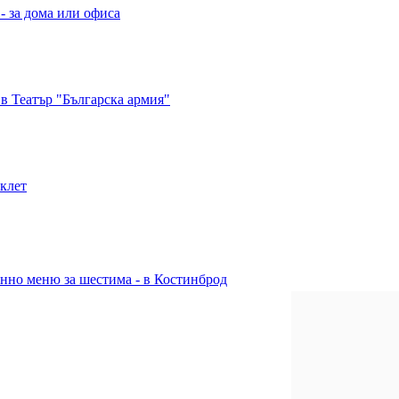
- за дома или офиса
в Театър "Българска армия"
иклет
енно меню за шестима - в Костинброд