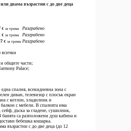
или двама възрастни с до две деца
7
Разграбено
€
за трима
1
Разграбено
€
за трима
57
Разграбено
€
за трима
м всички
 и общите части;
Harmony Palace;
с една спалня, всекидневна зона с
елен диван, телевизор с плосък екран
ана с котлон, хладилник и
 балкон с мебели. В спалнята има
 сейф, дъска за гладене, сушилник,
В банята са разположени душ кабина и
достави бебешка кошарка.
ма възрастни с до две деца (до 12