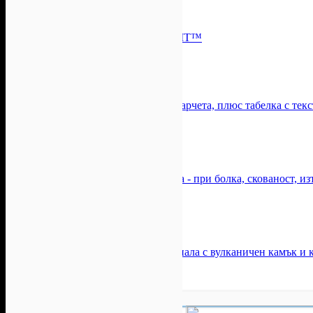
-50%
-50%
Mускулна стимулация на тяло EMT™
Цена:
39.90лв
79.99лв
Козметично студио Маргана
Вкусна торта "Рафаело" с 8 - 10 парчета, плюс табелка с тек
Топ цена:
56лв
Тортите на Ив
-30%
-30%
Лечебен масаж на проблемна зона - при болка, скованост, и
Цена:
68.45лв
97.79лв
ДМ Физио
-41%
-41%
Масаж и рефлексотерапия на стъпала с вулканичен камък и 
Цена:
38.14лв
64.54лв
Клермонт
51
793
614