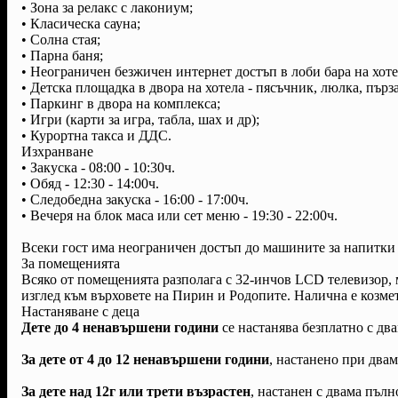
• Зона за релакс с лакониум;
• Класическа сауна;
• Солна стая;
• Парна баня;
• Неограничен безжичен интернет достъп в лоби бара на хоте
• Детска площадка в двора на хотела - пясъчник, люлка, пърз
• Паркинг в двора на комплекса;
• Игри (карти за игра, табла, шах и др);
• Курортна такса и ДДС.
Изхранване
• Закуска - 08:00 - 10:30ч.
• Обяд - 12:30 - 14:00ч.
• Следобедна закуска - 16:00 - 17:00ч.
• Вечеря на блок маса или сет меню - 19:30 - 22:00ч.
Всеки гост има неограничен достъп до машините за напитки п
За помещенията
Всяко от помещенията разполага с 32-инчов LCD телевизор,
изглед към върховете на Пирин и Родопите. Налична е козмет
Настаняване с деца
Дете до 4 ненавършени години
се настанява безплатно с д
За дете от 4 до 12 ненавършени години
, настанено при двам
За дете над 12г или трети възрастен
, настанен с двама пълн