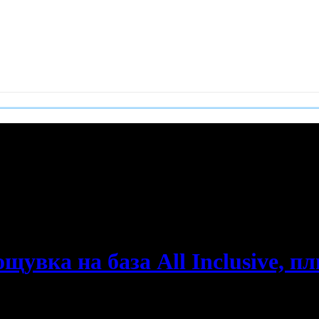
е пропускаш новите оферти!
увка на база All Inclusive, пл