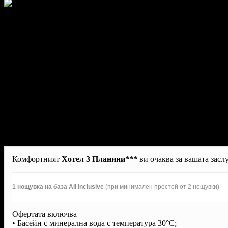
Комфортният
Хотел 3 Планини***
ви очаква за вашата засл
1 нощувка на база All Inclusive
(при минимален престой от 2 нощувки)
Офертата включва
• Басейн с минерална вода с температура 30°C;