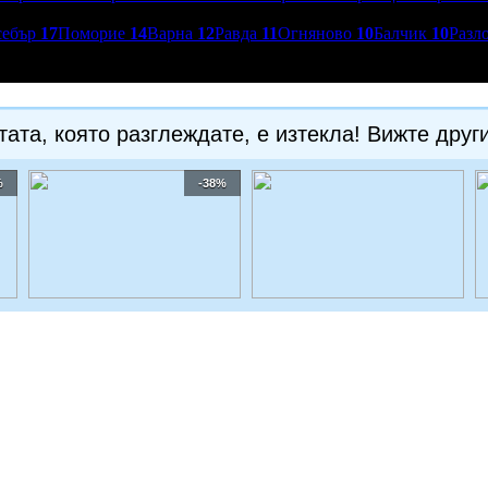
себър
17
Поморие
14
Варна
12
Равда
11
Огняново
10
Балчик
10
Разл
ата, която разглеждате, е изтекла! Вижте друг
%
-38%