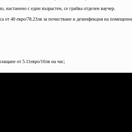
ло, настанено с един възрастен, се грабва отделен ваучер.
а от 40 евро/78.23лв за почистване и дезинфекция на помещение
лащане от 5.11евро/10лв на час;
 в
ащи.