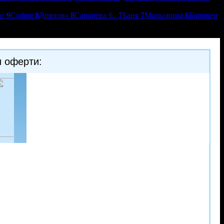
ог
9
София
8
Дряново
8
Сапарева б..
7
Баня
7
Мальовица
6
Боровец
и оферти:
-41%
-35%