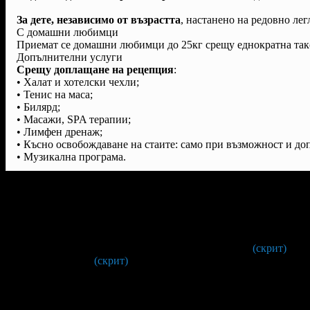
За дете, независимо от възрастта
, настанено на редовно лег
С домашни любимци
Приемат се домашни любимци до 25кг срещу еднократна такс
Допълнителни услуги
Срещу доплащане на рецепция
:
• Халат и хотелски чехли;
• Тенис на маса;
• Билярд;
• Масажи, SPA терапии;
• Лимфен дренаж;
• Късно освобождаване на стаите: само при възможност и доп
• Музикална програма.
Условия на офертата:
Валидност на ваучера:
от 12 Юни до 10 Юли 2026г.
Офертата важи при минимален престой от 2 нощувки.
С предварителна резервация на:
088 88* ****
(скрит)
,
0747/ *** **
(скрит)
или на: reservations@3-mountains.com.
Един ваучер е за един човек
, настанен в студио Лукс или
едноспален апартамент, при настанени двама пълноплащ
Настаняването в хотел 3 Планини*** е след 15:00ч, а