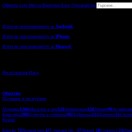
Оферти
Места
Винетки
Блог
Опознай.bg
4290
Grabo мобилна версия
Изтегли приложението за
Android
.
Изтегли приложението за
iPhone
.
Изтегли приложението за
Huawei
.
...или отвори
grabo.bg
Регистрация
Вход
Обратно
Почивки и екскурзии
Категории оферти:
Почивки
1386
Масажи и spa
128
Забавления
328
Здраве
99
За автом
Красота
288
Култура и събития
98
Подаръци
153
Хапване
51
Спор
Разлог
Дестинации:
Банско
72
Велинград
47
Слънчев бр..
37
Девин
28
Созопол
25
При