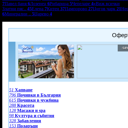
7
Павел баня
6
Лозенец
6
Рибарица
5
Чепеларе
4
»
Виж всички
Златни пяс..
45
Елена
7
Китен
37
Пампорово
27
Цигов чарк
21
Не
6
Минерални ..
5
Царево
4
3 Планини - Разлог
Оферт
-54
51
Хапване
796
Почивки в България
615
Почивки в чужбина
288
Красота
128
Масажи и spa
98
Култура и събития
328
Забавления
153
Подаръци