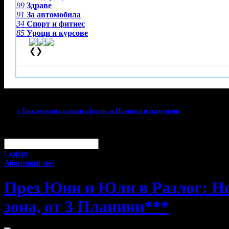
99
Здраве
91
За автомобила
34
Спорт и фитнес
85
Уроци и курсове
❮
❯
Тази оферта вече е разграбена!
» Виж всички активни оферти за Почивки и екскурзии
За малко изпусна тази оферта!
Абонирай се по e-mail, за да н
Твоят e-mail:
Оферти за град:
София
Абонирай ме!
През Юни и Юли в Разлог: Нощ
зона, от 3 Планини***