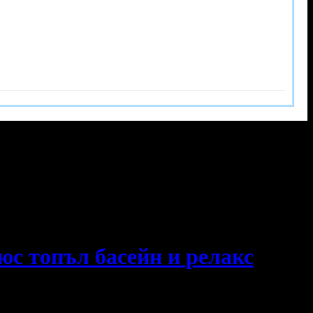
юс топъл басейн и релакс