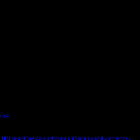
мци
4
о
10
Трявна
9
Главатарци
9
Мелник
8
Добринище
8
Константин..