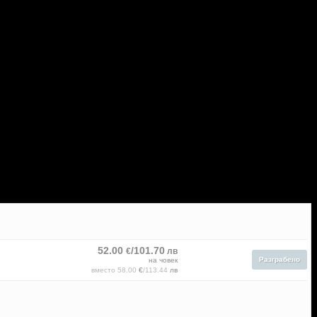
52.00
/101.70
€
лв
Разграбено
на човек
вместо
58.00
€
/113.44
лв