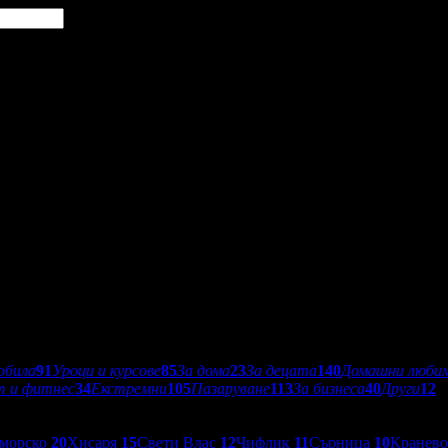
обила
91
Уроци и курсове
85
За дома
23
За децата
140
Домашни люби
т и фитнес
34
Екстремни
105
Пазаруване
113
За бизнеса
40
Други
12
морско
20
Хисаря
15
Свети Влас
12
Чифлик
11
Сърница
10
Кранев