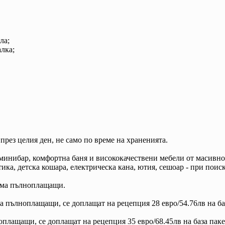
ла;
алка;
рез целия ден, не само по време на храненията.
 минибар, комфортна баня и висококачествени мебели от масивн
ика, детска кошара, електрическа кана, ютия, сешоар - при поис
вама пълноплащащи.
а пълноплащащи, се доплащат на рецепция 28 евро/54.76лв на ба
оплащащи, се доплащат на рецепция 35 евро/68.45лв на база паке