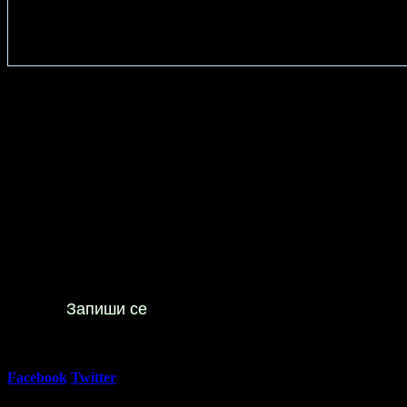
• Забавления за деца, детски кът в парка на хотела;
• Билярд;
• SPA център в хотела на площ от 600кв.м.
Офертата е осигурена от
РУМ 57 ЕООД
, ЕИК: BG203295554 (3 
"Грабо Медия" АД е лицензиран туроператор и туристически аге
През Юни и Юли в Разлог: Нощувка на база All Inclusive, пл
00
70
52
€
/ 101
лв
Не изпускай предложенията
на
3 Планини - Разлог
Запиши се
10.5
Регулярна цена:
Grabo oтстъпка:
58.00€
/ 113.44лв
Facebook
Twitter
E-mail
Изпрати линк