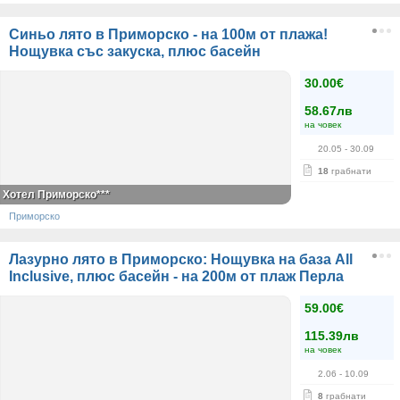
Синьо лято в Приморско - на 100м от плажа!
Нощувка със закуска, плюс басейн
30.00€
58.67лв
на човек
20.05
- 30.09
18
грабнати
Хотел Приморско***
Приморско
Лазурно лято в Приморско: Нощувка на база All
Inclusive, плюс басейн - на 200м от плаж Перла
59.00€
115.39лв
на човек
2.06
- 10.09
8
грабнати