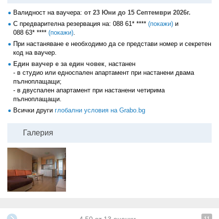
Валидност на ваучера:
от 23 Юни до 15 Септември 2026г.
С предварителна резервация на:
088 61* ****
(покажи)
и
088 63* ****
(покажи)
.
При настаняване е необходимо да се представи номер и секретен
код на ваучер.
Един ваучер е за един човек
, настанен
- в студио или едноспален апартамент при настанени двама
пълноплащащи;
- в двуспален апартамент при настанени четирима
пълноплащащи.
Всички други
глобални условия на Grabo.bg
Галерия