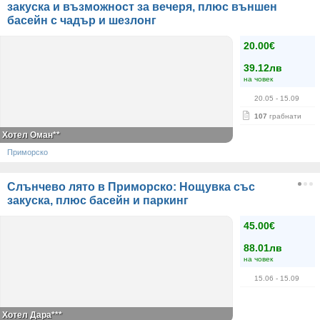
закуска и възможност за вечеря, плюс външен
басейн с чадър и шезлонг
20.00€
39.12лв
на човек
20.05
- 15.09
107
грабнати
Хотел Оман**
Приморско
Слънчево лято в Приморско: Нощувка със
закуска, плюс басейн и паркинг
45.00€
88.01лв
на човек
15.06
- 15.09
Хотел Дара***