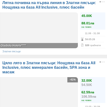
Лятна почивка на първа линия в Златни пясъци:
Нощувка на база All Inclusive, плюс басейн
45.00€
88.01лв
на човек
11.06
- 31.08
59
:
05
:
26
Gladiola Hotels****
320
грабнати
Златни пясъци
Цяло лято в Златни пясъци: Нощувка на база All
Inclusive, плюс минерален басейн, SPA зона и
масаж
-41%
32.00€
54.50€
62.59лв
106.59лв
на човек
15.05
- 30.09