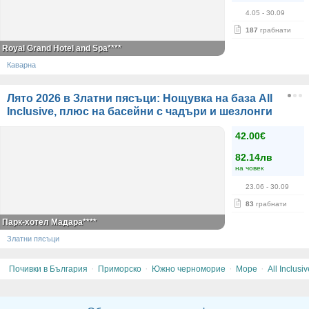
4.05
- 30.09
187
грабнати
Royal Grand Hotel and Spa****
Каварна
Лято 2026 в Златни пясъци: Нощувка на база All
Inclusive, плюс на басейни с чадъри и шезлонги
42.00€
82.14лв
на човек
23.06
- 30.09
83
грабнати
Парк-хотел Мадара****
Златни пясъци
·
·
·
·
Почивки в България
Приморско
Южно черноморие
Море
All Inclusiv