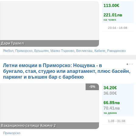
113.00€
221.01лв
на човек
23.04
- 16.08
Дари Травел
Ямбол, Приморско, Бръшлян, Малко Търново, Бегликташ, Кабиле, Равадиново
Летни емоции в Приморско: Нощувка - в
бунгало, стая, студио или апартамент, плюс басейн,
паркинг и външен бар с барбекю
-5%
34.20€
36.00€
66.89лв
70.41лв
за двама
1.06
- 31.08
Ваканционно селище Кокиче 2
Приморско