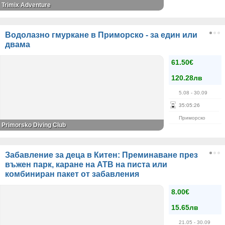
Trimix Adventure
Водолазно гмуркане в Приморско - за един или
двама
61.50€
120.28лв
5.08
- 30.09
35
:
05
:
26
Приморско
Primorsko Diving Club
Забавление за деца в Китен: Преминаване през
въжен парк, каране на АТВ на писта или
комбиниран пакет от забавления
8.00€
15.65лв
21.05
- 30.09