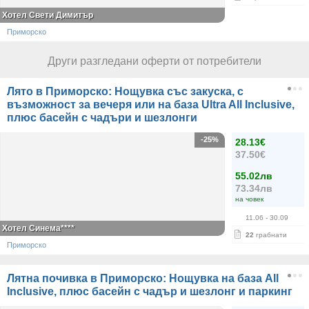
Хотел Свети Димитър
Приморско
Други разгледани оферти от потребители
Лято в Приморско: Нощувка със закуска, с
възможност за вечеря или на база Ultra All Inclusive,
плюс басейн с чадъри и шезлонги
-25%
28.13€
37.50€
55.02лв
73.34лв
на човек
11.06
- 30.09
Хотел Синема****
22
грабнати
Приморско
Лятна почивка в Приморско: Нощувка на база All
Inclusive, плюс басейн с чадър и шезлонг и паркинг