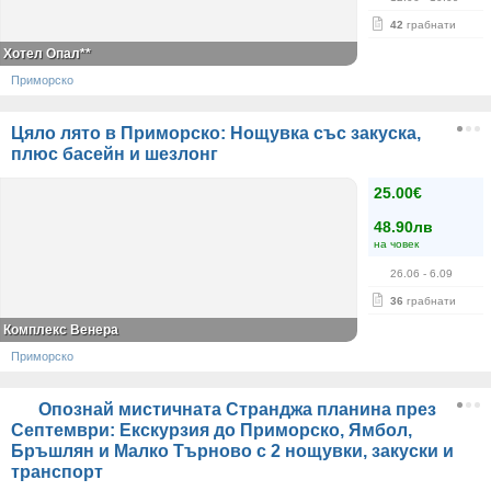
42
грабнати
Хотел Опал**
Приморско
Цяло лято в Приморско: Нощувка със закуска,
плюс басейн и шезлонг
25.00€
48.90лв
на човек
26.06
- 6.09
36
грабнати
Комплекс Венера
Приморско
Опознай мистичната Странджа планина през
Септември: Екскурзия до Приморско, Ямбол,
Бръшлян и Малко Търново с 2 нощувки, закуски и
транспорт