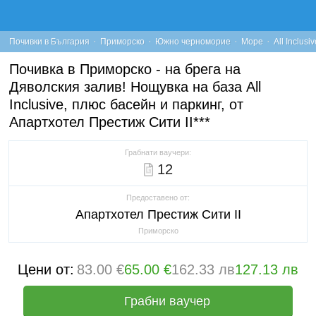
·
·
·
·
Почивки в България
Приморско
Южно черноморие
Море
All Inclusiv
Почивка в Приморско - на брега на
Дяволския залив! Нощувка на база All
Inclusive, плюс басейн и паркинг, от
Апартхотел Престиж Сити II***
Грабнати ваучери:
12
Предоставено от:
Апартхотел Престиж Сити II
Приморско
Цени от:
83.00 €
65.00 €
162.33 лв
127.13 лв
Грабни ваучер