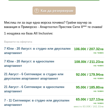
Как да резервирам
Мислиш ли за още една морска почивка? Грабни ваучер за
ваканция в Приморско -
Апартхотел Престиж Сити II***
те очаква!
1 нощувка на база All Inclusive:
Варианти на офертата:
7 Юли - 20 Август: в студио или двуспален
106.00
/ 207.32
€
лв
апартамент
на човек
7 Юли - 20 Август: в едноспален
108.00
/ 211.23
€
лв
апартамент
на човек
21 Август - 6 Септември: в студио или
92.00
/ 179.94
€
лв
двуспален апартамент апартамент
на човек
21 Август - 6 Септември: в едноспален
95.00
/ 185.80
€
лв
апартамент
на човек
65.00
/ 127.13
€
лв
7 - 11 Септември: в студио или двуспален
на човек
апартамент
вместо 83.00€ / 162.33лв