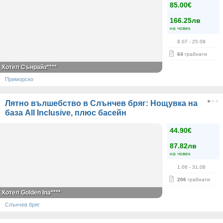
85.00€
166.25лв
на човек
8.07
- 25.08
64
грабнати
Хотел Сънрайз****
Приморско
Лятно вълшебство в Слънчев бряг: Нощувка на
база All Inclusive, плюс басейн
44.90€
87.82лв
на човек
1.06
- 31.08
206
грабнати
Хотел Golden Ina****
Слънчев бряг