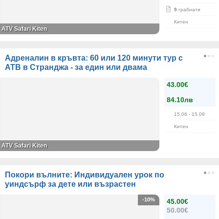
9
грабнати
Китен
ATV Safari Kiten
Адреналин в кръвта: 60 или 120 минути тур с
АТВ в Странджа - за един или двама
43.00€
84.10лв
15.06
- 15.09
Китен
ATV Safari Kiten
Покори вълните: Индивидуален урок по
уиндсърф за дете или възрастен
-10%
45.00€
50.00€