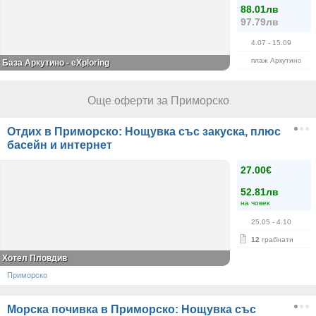
88.01лв
97.79лв
4.07
- 15.09
плаж Аркутино
База Аркутино - eXploring
Още оферти за Приморско
Отдих в Приморско: Нощувка със закуска, плюс
басейн и интернет
27.00€
52.81лв
на човек
25.05
- 4.10
12
грабнати
Хотел Пловдив
Приморско
Морска почивка в Приморско: Нощувка със