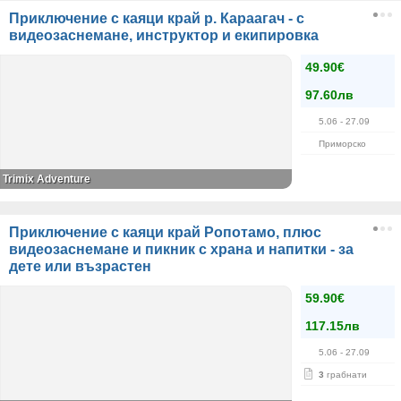
Приключение с каяци край р. Караагач - с
видеозаснемане, инструктор и екипировка
49.90€
97.60лв
5.06
- 27.09
Приморско
Trimix Adventure
Приключение с каяци край Ропотамо, плюс
видеозаснемане и пикник с храна и напитки - за
дете или възрастен
59.90€
117.15лв
5.06
- 27.09
3
грабнати