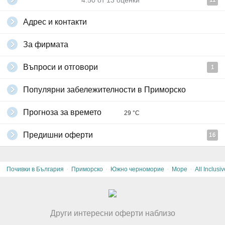
4.50
от
13
оценки
11
Адрес и контакти
За фирмата
Въпроси и отговори
1
Популярни забележителности в Приморско
Прогноза за времето
29 °C
Предишни оферти
16
·
·
·
·
Почивки в България
Приморско
Южно черноморие
Море
All Inclusiv
Други интересни оферти наблизо