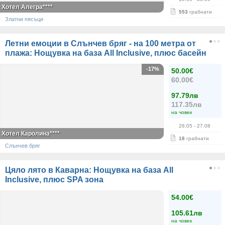
Хотел Алегра****
553
грабнати
Златни пясъци
Летни емоции в Слънчев бряг - на 100 метра от
плажа: Нощувка на база All Inclusive, плюс басейн
-17%
50.00€
60.00€
97.79лв
117.35лв
на човек
26.05
- 27.08
Хотел Каролина****
18
грабнати
Слънчев бряг
Цяло лято в Каварна: Нощувка на база All
Inclusive, плюс SPA зона
54.00€
105.61лв
на човек