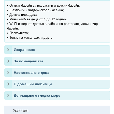
• Открит басейн за възрастни и детски басейн;
• Шезлонги и чадъри около басейна;
• Детска площадка;
• Мини клуб за деца от 4 до 12 години;
• Wi-Fi интернет достъп в района на ресторант, лоби и бар
басейн;
• Паркомясто;
• Тенис на маса, шах и дартс.
Изхранване
За помещенията
Настаняване с деца
С домашни любимци
Доплащане с гледка море
Условия