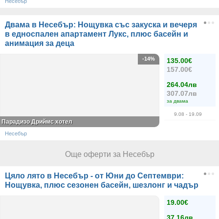
Несебър
Двама в Несебър: Нощувка със закуска и вечеря
в едноспален апартамент Лукс, плюс басейн и
анимация за деца
-14%
135.00€
157.00€
264.04лв
307.07лв
за двама
9.08
- 19.09
Парадизо Дриймс хотел
Несебър
Още оферти за Несебър
Цяло лято в Несебър - от Юни до Септември:
Нощувка, плюс сезонен басейн, шезлонг и чадър
19.00€
37.16лв