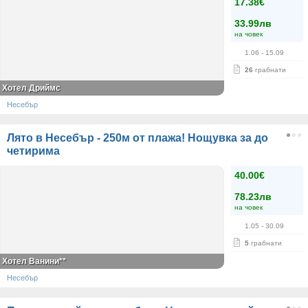
17.38€
33.99лв
на човек
1.06
- 15.09
26
грабнати
Хотел Дриймс
Несебър
Лято в Несебър - 250м от плажа! Нощувка за до
четирима
40.00€
78.23лв
на човек
1.05
- 30.09
5
грабнати
Хотел Ванини**
Несебър