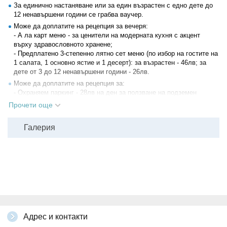
За единично настаняване или за един възрастен с едно дете до
12 ненавършени години се грабва ваучер.
Може да доплатите на рецепция за вечеря:
- А ла карт меню - за ценители на модерната кухня с акцент
върху здравословното хранене;
- Предплатено 3-степенно лятно сет меню (по избор на гостите на
1 салата, 1 основно ястие и 1 десерт): за възрастен - 46лв; за
дете от 3 до 12 ненавършени години - 26лв.
Може да доплатите на рецепция за:
- Охраняем паркинг - 28лв на ден за ползване на подземен
паркинг;
Прочети още
- Разнообразни масажи и козметични терапии.
Настаняване: след 15:00ч. Освобождаване: до 12:00ч.
Галерия
Всички други
глобални условия на Grabo.bg
Адрес и контакти