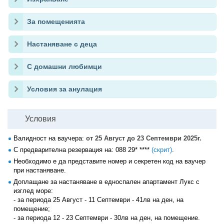
За помещенията
Настаняване с деца
С домашни любимци
Условия за анулация
Условия
Валидност на ваучера:
от 25 Август до 23 Септември 2025г.
С предварителна резервация на:
088 29* ****
(скрит)
.
Необходимо е да представите номер и секретен код на ваучер
при настаняване.
Доплащане за настаняване в едноспален апартамент Лукс с
изглед море:
- за периода 25 Август - 11 Септември - 41лв на ден, на
помещение;
- за периода 12 - 23 Септември - 30лв на ден, на помещение.