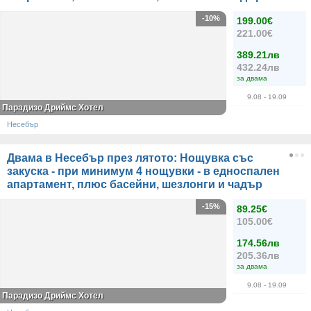
-10%
199.00€
221.00€
389.21лв
432.24лв
за двама
9.08
- 19.09
Парадизо Дриймс Хотел
Несебър
Двама в Несебър през лятото: Нощувка със
закуска - при минимум 4 нощувки - в едноспален
апартамент, плюс басейни, шезлонги и чадър
-15%
89.25€
105.00€
174.56лв
205.36лв
за двама
9.08
- 19.09
Парадизо Дриймс Хотел