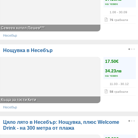
на човек
1.06
- 30.09
76
грабнати
Семеен хотел Пешев***
Несебър
Нощувка в Несебър
17.50€
34.23лв
на човек
11.03
- 30.12
58
грабнати
Къща за гости Кети
Несебър
Цяло лято в Несебър: Нощувка, плюс Welcome
Drink - на 300 метра от плажа