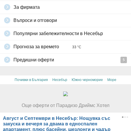
За фирмата
Въпроси и отговори
Популярни забележителности в Несебър
Прогноза за времето
33 °C
Предишни оферти
5
·
·
·
Почивки в България
Несебър
Южно черноморие
Море
Още оферти от Парадизо Дриймс Хотел
Август и Септември в Несебър: Нощувка със
закуска и вечеря за двама в едноспален
апартамент, плюс басейни, шезлонги и чадър