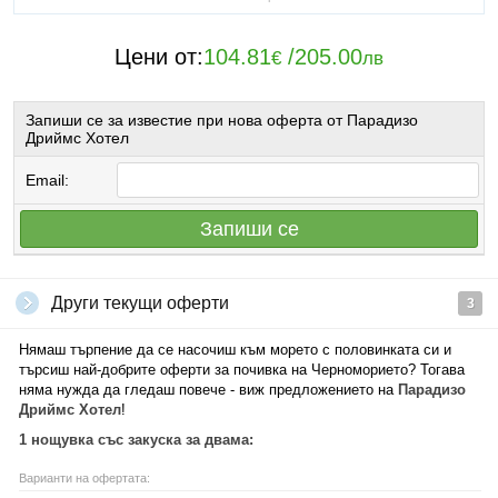
Цени от:
104.81
/
205.00
€
лв
Запиши се за известие при нова оферта от Парадизо
Дриймс Хотел
Email:
Запиши се
Други текущи оферти
3
Нямаш търпение да се насочиш към морето с половинката си и
търсиш най-добрите оферти за почивка на Черноморието? Тогава
няма нужда да гледаш повече - виж предложението на
Парадизо
Дриймс Хотел
!
1 нощувка със закуска за двама:
Варианти на офертата: