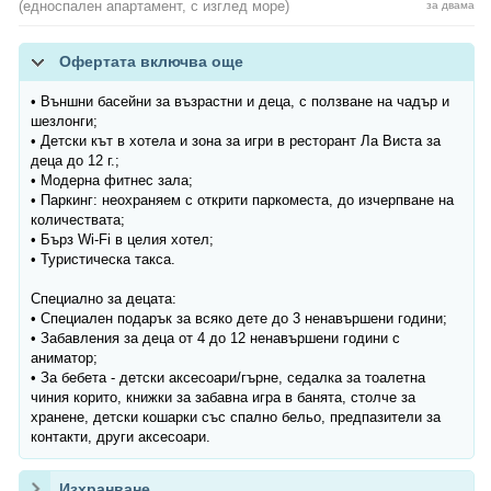
(едноспален апартамент, с изглед море)
за двама
Офертата включва още
• Външни басейни за възрастни и деца, с ползване на чадър и
шезлонги;
• Детски кът в хотела и зона за игри в ресторант Ла Виста за
деца до 12 г.;
• Модерна фитнес зала;
• Паркинг: неохраняем с открити паркоместа, до изчерпване на
количествата;
• Бърз Wi-Fi в целия хотел;
• Туристическа такса.
Специално за децата:
• Специален подарък за всяко дете до 3 ненавършени години;
• Забавления за деца от 4 до 12 ненавършени години с
аниматор;
• За бебета - детски аксесоари/гърне, седалка за тоалетна
чиния корито, книжки за забавна игра в банята, столче за
хранене, детски кошарки със спално бельо, предпазители за
контакти, други аксесоари.
Изхранване