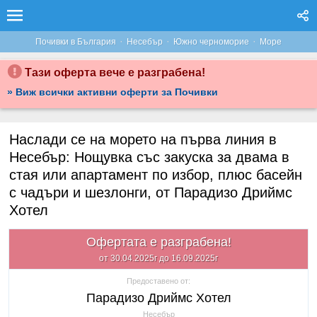
·
·
·
Почивки в България
Несебър
Южно черноморие
Море
Тази оферта вече е разграбена!
» Виж всички активни оферти за Почивки
Наслади се на морето на първа линия в
Несебър: Нощувка със закуска за двама в
стая или апартамент по избор, плюс басейн
с чадъри и шезлонги, от Парадизо Дриймс
Хотел
Офертата е разграбена!
от 30.04.2025г до 16.09.2025г
Предоставено от:
Парадизо Дриймс Хотел
Несебър