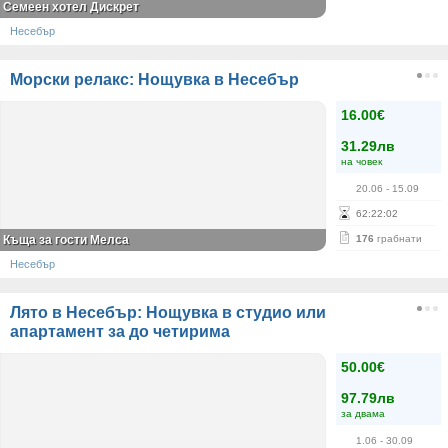
Семеен хотел Дискрет
Несебър
Морски релакс: Нощувка в Несебър
16.00€
31.29лв
на човек
20.06
- 15.09
62
:
22
:
01
Къща за гости Мелса
176
грабнати
Несебър
Лято в Несебър: Нощувка в студио или
апартамент за до четирима
50.00€
97.79лв
за двама
1.06
- 30.09