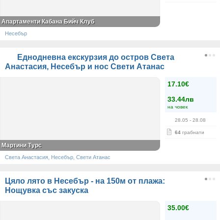
Апартаменти Кабана Бийч Клуб
Несебър
Еднодневна екскурзия до остров Света
Анастасия, Несебър и нос Свети Атанас
17.10€
33.44лв
на човек
28.05
- 28.08
64
грабнати
Мартини Турс
Света Анастасия, Несебър, Свети Атанас
Цяло лято в Несебър - на 150м от плажа:
Нощувка със закуска
35.00€