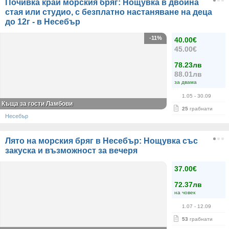
Почивка край морския бряг: Нощувка в двойна
стая или студио, с безплатно настаняване на деца
до 12г - в Несебър
-11%
40.00€
45.00€
78.23лв
88.01лв
за двама
1.05
- 30.09
Къща за гости Ламбови
25
грабнати
Несебър
Лято на морския бряг в Несебър: Нощувка със
закуска и възможност за вечеря
37.00€
72.37лв
на човек
1.07
- 12.09
53
грабнати