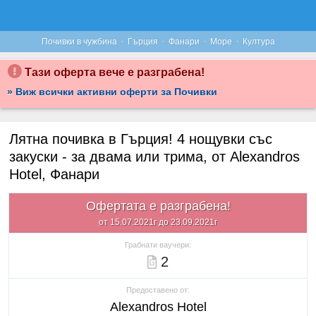
·
·
·
·
Почивки в чужбина
Гърция
Фанари
Море
Култура
Тази оферта вече е разграбена!
» Виж всички активни оферти за Почивки
Лятна почивка в Гърция! 4 нощувки със
закуски - за двама или трима, от Alexandros
Hotel, Фанари
Офертата е разграбена!
от 15.07.2021г до 23.09.2021г
Грабнати ваучери:
2
Предоставено от:
Alexandros Hotel