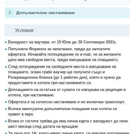
Допълнително настаняване
Условия
Валидност на ваучера:
от 15 Юли до 30 Септември 2021г.
Попълнете
Формата за запитване
, преди да заплатите
офертата. Изчакайте потвърждение по e-mail, че за желаните
дати има свободни места, преди извършване на плащането.
След потвърждение на свободните места и извършване на
плащането, освен грабо ваучер ще получите също и
Резервационна бланка
(до 1 работен ден), която е нужно да
предоставите в хотела при настаняването си.
Доплащането на остатъка от сумата се извършва на рецепция в
хотела, при настаняване.
Офертата е за хотелско настаняване и
не включва транспорт
.
Всички евентуални допълнителни плащания към хотела се
правят в евро
Всеки от гостите трябва да има лична карта с валидност до поне
шест месеца след датата на връщане.
За деца под 14г, които нямат лична карта, се изисква задграничен