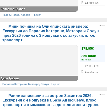
12
грабнати
Запрянов Травел
Тасос, Потос, Кавала
·
Гърция
Мини почивка на Олимпийската ривиера:
Екскурзия до Паралия Катерини, Метеора и Солун
през 2026 година с 3 нощувки със закуски, плюс
транспорт
178.95€
350.00лв
на човек
22.10
- 4.09
4
грабнати
Дари Травел
Паралия Катерини, Метеора, Солун
·
Гърция
Ранни записвания за остров Закинтос 2026:
Екскурзия с 4 нощувки на база All Inclusive, плюс
транспорт и възможност за допълнителни турове