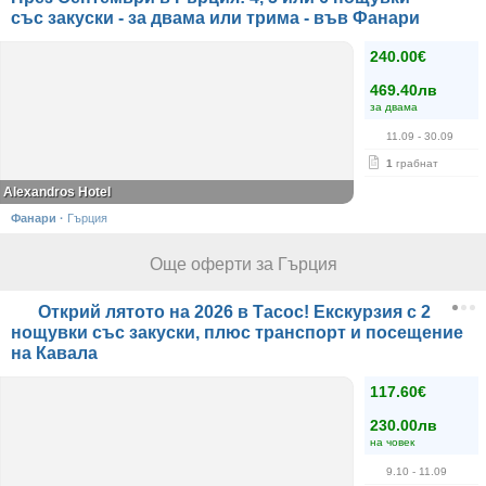
със закуски - за двама или трима - във Фанари
240.00€
469.40лв
за двама
11.09
- 30.09
1
грабнат
Alexandros Hotel
Фанари
·
Гърция
Още оферти за Гърция
Открий лятото на 2026 в Тасос! Екскурзия с 2
нощувки със закуски, плюс транспорт и посещение
на Кавала
117.60€
230.00лв
на човек
9.10
- 11.09