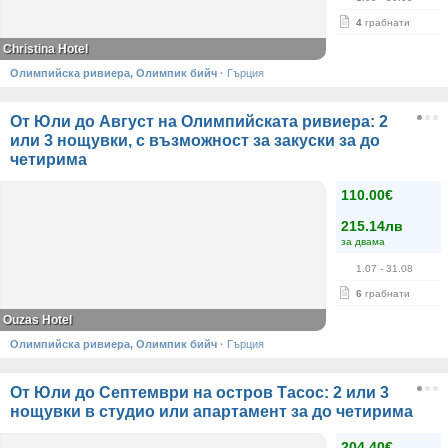
4
грабнати
Christina Hotel
Олимпийска ривиера, Олимпик бийч
·
Гърция
От Юли до Август на Олимпийската ривиера: 2
или 3 нощувки, с възможност за закуски за до
четирима
110.00€
215.14лв
за двама
1.07
- 31.08
6
грабнати
Ouzas Hotel
Олимпийска ривиера, Олимпик бийч
·
Гърция
От Юли до Септември на остров Тасос: 2 или 3
нощувки в студио или апартамент за до четирима
204.40€