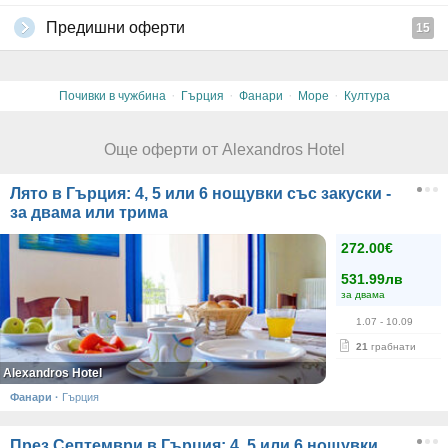
Предишни оферти
15
·
·
·
·
Почивки в чужбина
Гърция
Фанари
Море
Култура
Още оферти от Alexandros Hotel
Лято в Гърция: 4, 5 или 6 нощувки със закуски -
за двама или трима
272.00€
531.99лв
за двама
1.07
- 10.09
21
грабнати
Alexandros Hotel
Фанари
·
Гърция
През Септември в Гърция: 4, 5 или 6 нощувки