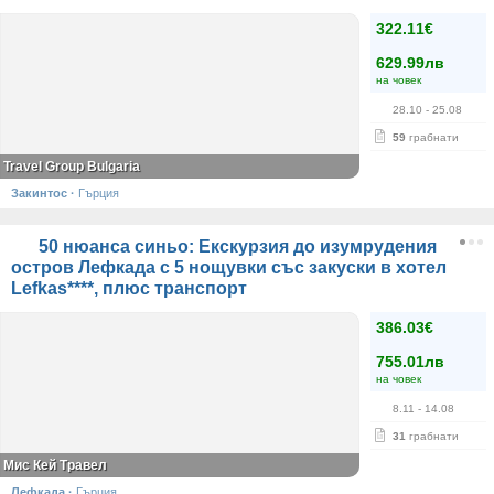
322.11€
629.99лв
на човек
28.10
- 25.08
59
грабнати
Travel Group Bulgaria
Закинтос
·
Гърция
50 нюанса синьо: Екскурзия до изумрудения
остров Лефкада с 5 нощувки със закуски в хотел
Lefkas****, плюс транспорт
386.03€
755.01лв
на човек
8.11
- 14.08
31
грабнати
Мис Кей Травел
Лефкада
·
Гърция