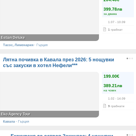
399.78лв
за двама
1.07
- 10.09
1
грабнат
Estian Deluxe
Тасос, Лименария
·
Гърция
Лятна почивка в Кавала през 2026: 5 нощувки
със закуски в хотел Нефели***
199.00€
389.21лв
на човек
1.02
- 14.09
9
грабнати
Eko Agency Tour
Кавала
·
Гърция