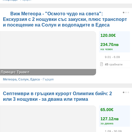
Виж Метеора - "Осмото чудо на света":
Екскурзия с 2 нощувки със закуски, плюс транспорт
и посещение на Солун и водопадите в Едеса
120.00€
234.70лв
на човек
9.01
- 6.09
45
грабнати
Принцес Травел
Метеора, Солун, Едеса
·
Гърция
Септември в гръцкия курорт Олимпик бийч: 2
или 3 нощувки - за двама или трима
65.00€
127.12лв
за двама
1.09
- 30.09