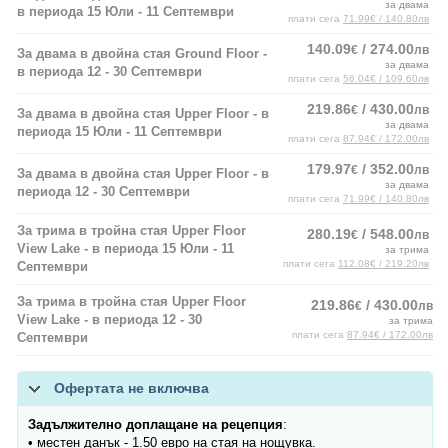
за двама
в периода 15 Юли - 11 Септември
плати сега
71.99€ / 140.80лв
140.09
/ 274.00
€
лв
За двама в двойна стая Ground Floor -
за двама
в периода 12 - 30 Септември
плати сега
56.04€ / 109.60лв
219.86
/ 430.00
€
лв
За двама в двойна стая Upper Floor - в
за двама
периода 15 Юли - 11 Септември
плати сега
87.94€ / 172.00лв
179.97
/ 352.00
€
лв
За двама в двойна стая Upper Floor - в
за двама
периода 12 - 30 Септември
плати сега
71.99€ / 140.80лв
За трима в тройна стая Upper Floor
280.19
/ 548.00
€
лв
View Lake - в периода 15 Юли - 11
за трима
плати сега
112.08€ / 219.20лв
Септември
За трима в тройна стая Upper Floor
219.86
/ 430.00
€
лв
View Lake - в периода 12 - 30
за трима
плати сега
87.94€ / 172.00лв
Септември
Офертата не включва
Задължително доплащане на рецепция
:
• местен данък - 1.50 евро на стая на нощувка.