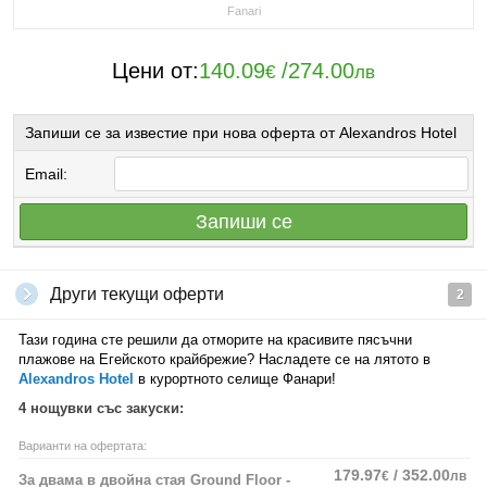
Fanari
Цени от:
140.09
/
274.00
€
лв
Запиши се за известие при нова оферта от Alexandros Hotel
Email:
Запиши се
Други текущи оферти
2
Тази година сте решили да отморите на красивите пясъчни
плажове на Егейското крайбрежие? Насладете се на лятото в
Alexandros Hotel
в курортното селище Фанари!
4 нощувки със закуски:
Варианти на офертата:
179.97
/ 352.00
€
лв
За двама в двойна стая Ground Floor -