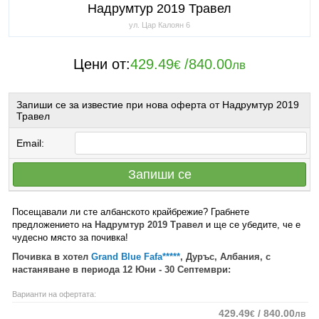
Надрумтур 2019 Травел
ул. Цар Калоян 6
Цени от:
429.49
/
840.00
€
лв
Запиши се за известие при нова оферта от Надрумтур 2019
Травел
Email:
Запиши се
Посещавали ли сте албанското крайбрежие? Грабнете
предложението на
Надрумтур 2019 Травел
и ще се убедите, че е
чудесно място за почивка!
Почивка в хотел
Grand Blue Fafa*****
, Дуръс, Албания, с
настаняване в периода 12 Юни - 30 Септември:
Варианти на офертата:
429.49
/ 840.00
€
лв