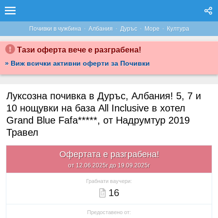
·
·
·
·
Почивки в чужбина
Албания
Дуръс
Море
Култура
Тази оферта вече е разграбена!
» Виж всички активни оферти за Почивки
Луксозна почивка в Дуръс, Албания! 5, 7 и
10 нощувки на база All Inclusive в хотел
Grand Blue Fafa*****, от Надрумтур 2019
Травел
Офертата е разграбена!
от 12.06.2025г до 19.09.2025г
Грабнати ваучери:
16
Предоставено от: