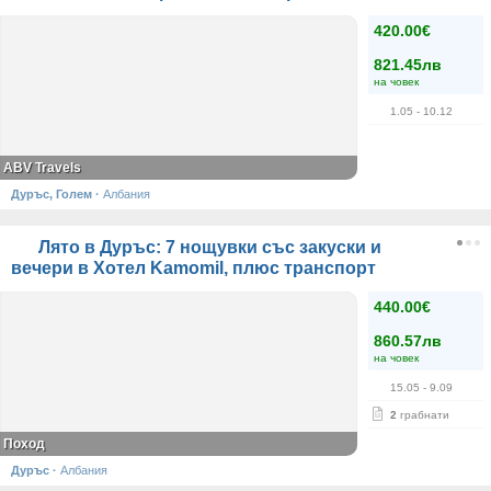
420.00€
821.45лв
на човек
1.05
- 10.12
ABV Travels
Дуръс, Голем
·
Албания
Лято в Дуръс: 7 нощувки със закуски и
вечери в Хотел Kamomil, плюс транспорт
440.00€
860.57лв
на човек
15.05
- 9.09
2
грабнати
Поход
Дуръс
·
Албания