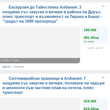
Екскурзия до Тайнствена Албания: 3
нощувки със закуски и вечери в района на Дуръс,
плюс транспорт и възможност за Тирана и Берат -
"градът на 1000 прозореца"
195.00€
381.39лв
на човек
11.06
- 12.10
Глобул Турс
Дуръс
·
Албания
Септемврийски празници в Албания: 7
нощувки със закуски и вечери, ползване на чадъри
и шезлонги към частния плаж на хотела, плюс
транспорт
419.00€
819.49лв