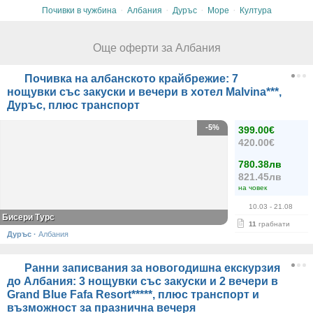
·
·
·
·
Почивки в чужбина
Албания
Дуръс
Море
Култура
Още оферти за Албания
Почивка на албанското крайбрежие: 7
нощувки със закуски и вечери в хотел Malvina***,
Дуръс, плюс транспорт
-5%
399.00€
420.00€
780.38лв
821.45лв
на човек
10.03
- 21.08
Бисери Турс
11
грабнати
Дуръс
·
Албания
Ранни записвания за новогодишна екскурзия
до Албания: 3 нощувки със закуски и 2 вечери в
Grand Blue Fafa Resort*****, плюс транспорт и
възможност за празнична вечеря