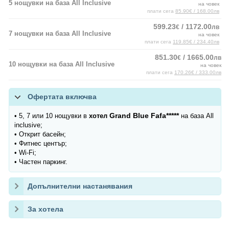
5 нощувки на база All Inclusive
на човек
плати сега
85.90€ / 168.00лв
599.23
/ 1172.00
€
лв
7 нощувки на база All Inclusive
на човек
плати сега
119.85€ / 234.40лв
851.30
/ 1665.00
€
лв
10 нощувки на база All Inclusive
на човек
плати сега
170.26€ / 333.00лв
Офертата включва
Grand Blue Fafa*****
• 5, 7 или 10 нощувки в
хотел
на база All
inclusive;
• Открит басейн;
• Фитнес център;
• Wi-Fi;
• Частен паркинг.
Допълнителни настанявания
За хотела