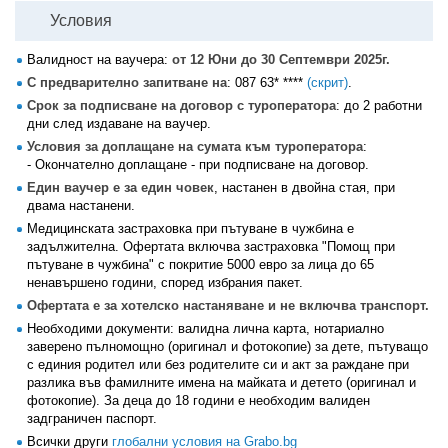
Условия
Валидност на ваучера:
от 12 Юни до 30 Септември 2025г.
С предварително запитване на
:
087 63* ****
(скрит)
.
Срок за подписване на договор с туроператора
: до 2 работни
дни след издаване на ваучер.
Условия за доплащане на сумата към туроператора
:
- Окончателно доплащане - при подписване на договор.
Един ваучер е за един човек
, настанен в двойна стая, при
двама настанени.
Медицинската застраховка при пътуване в чужбина е
задължителна. Офертата включва застраховка "Помощ при
пътуване в чужбина" с покритие 5000 евро за лица до 65
ненавършено години, според избрания пакет.
Офертата е за хотелско настаняване и не включва транспорт.
Необходими документи: валидна лична карта, нотариално
заверено пълномощно (оригинал и фотокопие) за дете, пътуващо
с единия родител или без родителите си и акт за раждане при
разлика във фамилните имена на майката и детето (оригинал и
фотокопие). За деца до 18 години е необходим валиден
задграничен паспорт.
Всички други
глобални условия на Grabo.bg