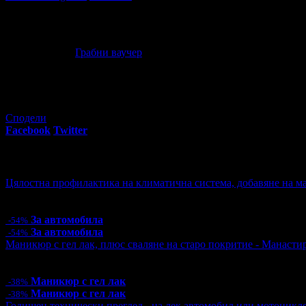
Офертата е осигурена от
СИЙ ВЮ ИНВЕСТ ЕООД
, ЕИК: BG20
"Грабо Медия" АД е лицензиран туроператор и туристически аге
Почивка в Балчик през лятото: Нощувка със закуска и вече
79
78
40
€
/ 79
лв
Грабни ваучер
60
грабнати ваучера
Сподели
Facebook
Twitter
E-mail
Изпрати линк
Още за разграбване:
Цялостна профилактика на климатична система, добавяне на ма
Цена:
57.00€
111.48лв
125.00€
244.48лв
За автомобила
-54%
За автомобила
-54%
Маникюр с гел лак, плюс сваляне на старо покритие - Манаст
Цена:
15.00€
29.34лв
24.00€
46.94лв
Маникюр с гел лак
-38%
Маникюр с гел лак
-38%
Годишен технически преглед - на лек автомобил или мотоцикл