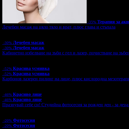
Терапия за акн
-35%
Лечебен масаж на цяло тяло и врат, плюс глава и стъпала
Цена:
36.40€
71.19лв
52.00€
101.70лв
Лечебен масаж
-30%
Лечебен масаж
-30%
Kабинетно избелване на зъби с гел и лазер, почистване на зъбе
Цена:
110.00€
215.14лв
230.08€
450.00лв
Красива усмивка
-52%
Красива усмивка
-52%
Карбонов лазерен пилинг на лице, плюс кислородна мезотерап
Цена:
38.30€
74.91лв
71.58€
140.00лв
Красиво лице
-46%
Красиво лице
-46%
Празнувай себе си! Студийна фотосесия за рожден ден - за дец
Цена:
48.00€
93.88лв
60.00€
117.35лв
Фотосесия
-20%
Фотосесия
-20%