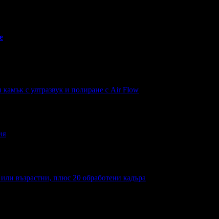
е
н камък с ултразвук и полиране с Air Flow
ия
а или възрастни, плюс 20 обработени кадъра