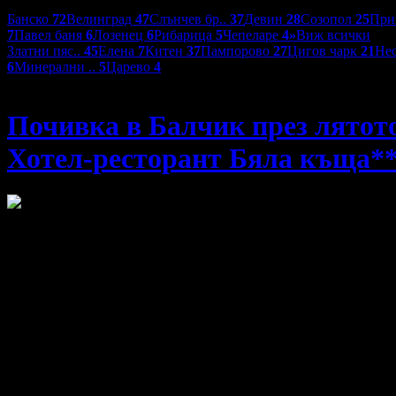
Дестинации:
Банско
72
Велинград
47
Слънчев бр..
37
Девин
28
Созопол
25
При
7
Павел баня
6
Лозенец
6
Рибарица
5
Чепеларе
4
»
Виж всички
Златни пяс..
45
Елена
7
Китен
37
Пампорово
27
Цигов чарк
21
Не
6
Минерални ..
5
Царево
4
Хотел-ресторант Бяла къща***
Почивка в Балчик през лятото
Хотел-ресторант Бяла къща*