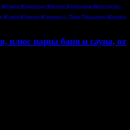
о
10
Трявна
9
Главатарци
9
Мелник
8
Добринище
8
Константин..
ог
9
София
8
Дряново
8
Сапарева б..
7
Баня
7
Мальовица
6
Боровец
, плюс парна баня и сауна, от