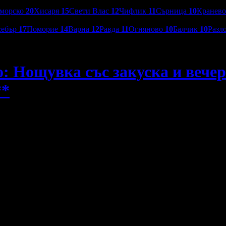
морско
20
Хисаря
15
Свети Влас
12
Чифлик
11
Сърница
10
Кранев
себър
17
Поморие
14
Варна
12
Равда
11
Огняново
10
Балчик
10
Разл
: Нощувка със закуска и вечеря
**