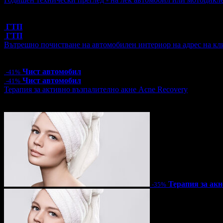
Топ цена:
39.99€/78.21лв
1 грабнат ваучер
ГТП
ГТП
Вътрешно почистване на автомобилен интериор на адрес на кл
Цена:
53.00€
103.66лв
90.00€
176.02лв
Чист автомобил
-41%
Чист автомобил
-41%
Терапия за активно възпалително акне Acne Recovery
Цена:
44.85€
87.72лв
69.00€
134.95лв
Терапия за акн
-35%