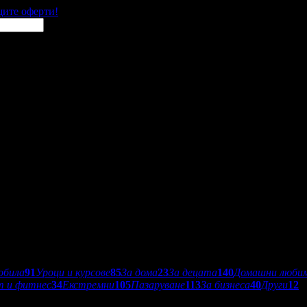
щите оферти!
обила
91
Уроци и курсове
85
За дома
23
За децата
140
Домашни люби
т и фитнес
34
Екстремни
105
Пазаруване
113
За бизнеса
40
Други
12