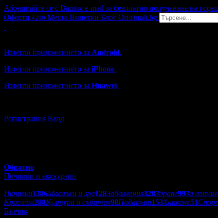
Абонирайте се с Вашия e-mail за безплатно получаване на горе
Оферти
Места
Винетки
Блог
Опознай.bg
4290
Grabo мобилна версия
Изтегли приложението за
Android
.
Изтегли приложението за
iPhone
.
Изтегли приложението за
Huawei
.
...или отвори
grabo.bg
Регистрация
Вход
Обратно
Почивки и екскурзии
Категории оферти:
Почивки
1386
Масажи и spa
128
Забавления
328
Здраве
99
За автом
Красота
288
Култура и събития
98
Подаръци
153
Хапване
51
Спор
Балчик