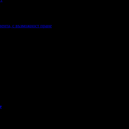
иента, с възможност пране
е