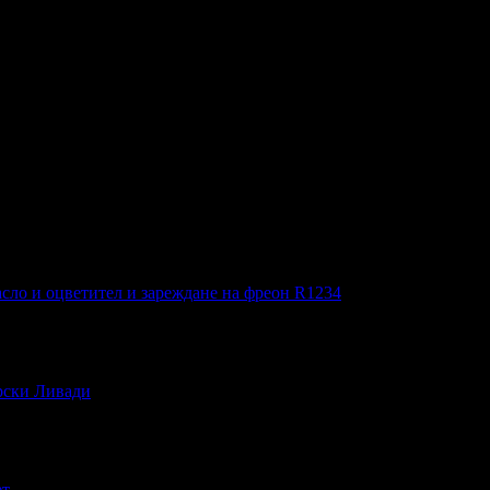
5925025 (Хотел-ресторант Бяла къща***).
нт, с удостоверение за регистрация за туристическа дейност № 
ря, плюс парна баня и сауна
сло и оцветител и зареждане на фреон R1234
ирски Ливади
ет