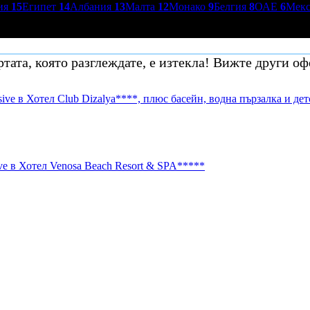
ия
15
Египет
14
Албания
13
Малта
12
Монако
9
Белгия
8
ОАЕ
6
Мек
тата, която разглеждате, е изтекла! Вижте други оф
usive в Хотел Club Dizalya****, плюс басейн, водна пързалка и де
ive в Хотел Venosa Beach Resort & SPA*****