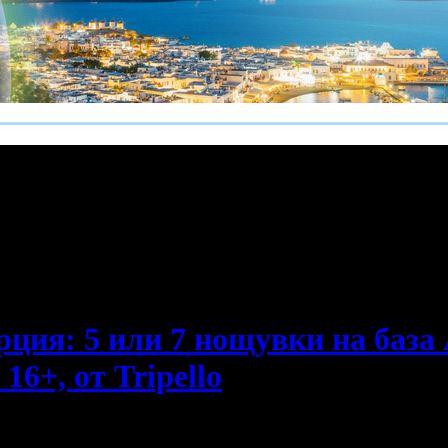
е пропускаш новите оферти!
ия: 5 или 7 нощувки на база Al
16+, от Tripello