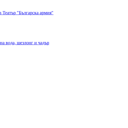
в Театър "Българска армия"
на вода, шезлонг и чадър