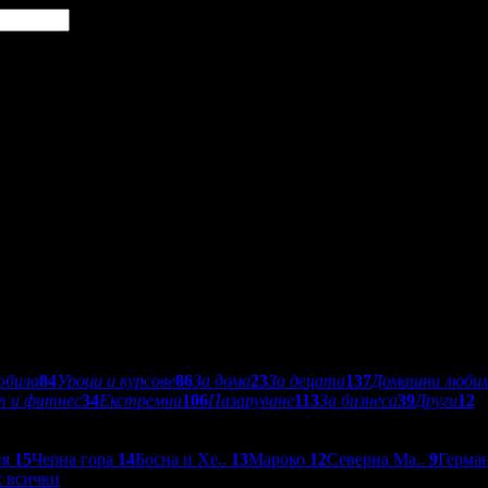
обила
84
Уроци и курсове
86
За дома
23
За децата
137
Домашни люби
т и фитнес
34
Екстремни
106
Пазаруване
113
За бизнеса
39
Други
12
ия
15
Черна гора
14
Босна и Хе..
13
Мароко
12
Северна Ма..
9
Герма
 всички