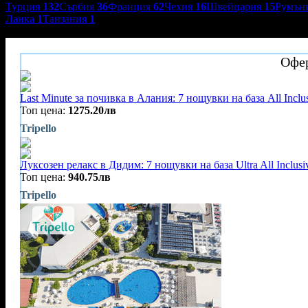
Турция
132
Сърбия
36
Франция
62
Чехия
16
Швейцария
15
Румън
Ланка
1
Танзания
1
Tripello
Офер
Last Minute за почивка в Алания: 7 нощувки на база All Incl
Топ цена:
1275.20лв
Tripello
Луксозен релакс в Дидим: 7 нощувки на база Ultra All Inclus
Топ цена:
940.75лв
Tripello