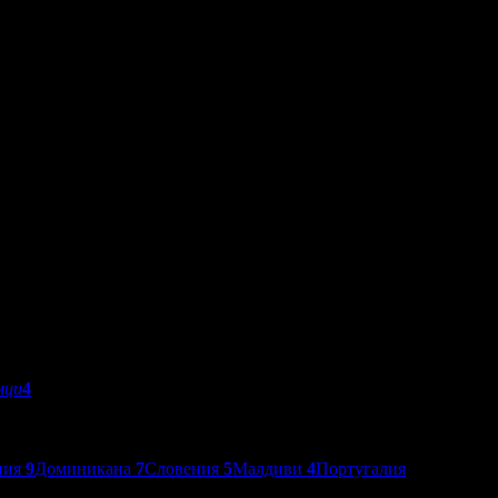
мци
4
ния
9
Доминикана
7
Словения
5
Малдиви
4
Португалия