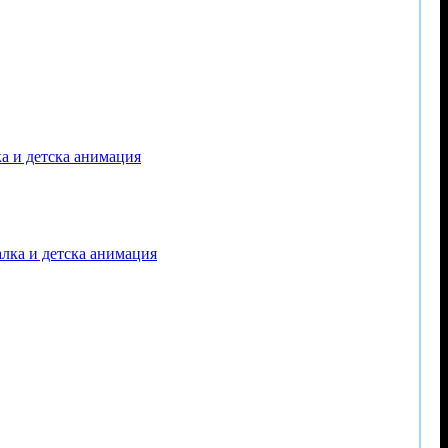
ка и детска анимация
залка и детска анимация