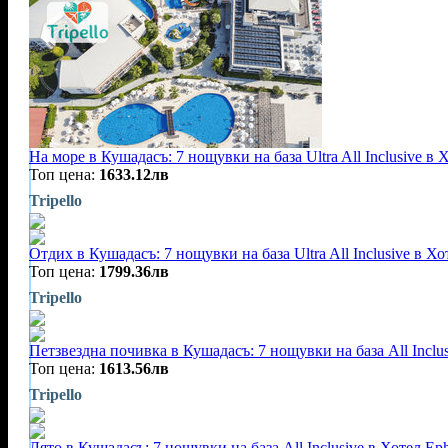
На море в Кушадасъ: 7 нощувки на база Ultra All Inclusive в
Топ цена:
1633.12лв
Tripello
Отдих в Кушадасъ: 7 нощувки на база Ultra All Inclusive в Х
Топ цена:
1799.36лв
Tripello
Петзвездна почивка в Кушадасъ: 7 нощувки на база All Inclu
Топ цена:
1613.56лв
Tripello
Лято в Кушадасъ: 7 нощувки на база All Inclusivе в Хотел Ep