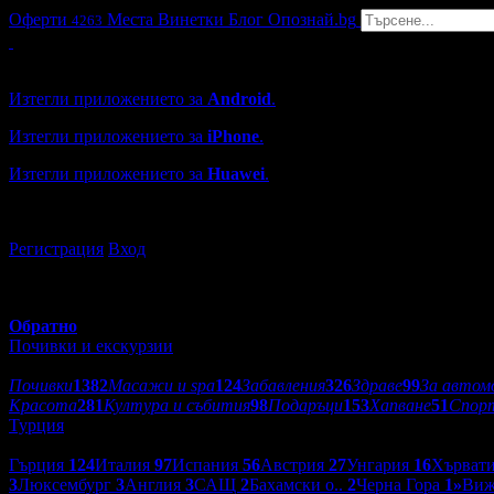
Оферти
Места
Винетки
Блог
Опознай.bg
4263
Grabo мобилна версия
Изтегли приложението за
Android
.
Изтегли приложението за
iPhone
.
Изтегли приложението за
Huawei
.
...или отвори
grabo.bg
Регистрация
Вход
Обратно
Почивки и екскурзии
Категории оферти:
Почивки
1382
Масажи и spa
124
Забавления
326
Здраве
99
За автом
Красота
281
Култура и събития
98
Подаръци
153
Хапване
51
Спор
Турция
Дестинации:
Гърция
124
Италия
97
Испания
56
Австрия
27
Унгария
16
Хърват
3
Люксембург
3
Англия
3
САЩ
2
Бахамски о..
2
Черна Гора
1
»
Виж