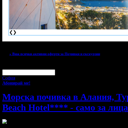
❮
❯
Тази оферта вече е разграбена!
» Виж всички активни оферти за Почивки и екскурзии
За малко изпусна тази оферта!
Абонирай се по e-mail, за да н
Твоят e-mail:
Оферти за град:
София
Абонирай ме!
Морска почивка в Алания, Турц
Beach Hotel**** - само за лица 