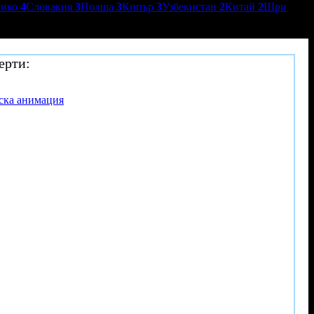
сико
4
Словакия
3
Полша
3
Кипър
3
Узбекистан
2
Китай
2
Шри
ерти:
тска анимация