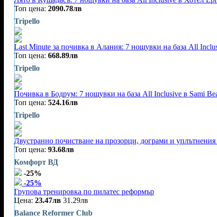
Топ цена:
2090.78лв
Tripello
Last Minute за почивка в Алания: 7 нощувки на база All Incl
Топ цена:
668.89лв
Tripello
Почивка в Бодрум: 7 нощувки на база All Inclusive в Sami B
Топ цена:
524.16лв
Tripello
Двустранно почистване на прозорци, дограми и уплътнения 
Топ цена:
93.68лв
Комфорт ВД
-25%
-25%
Групова тренировка по пилатес реформър
Цена:
23.47лв
31.29лв
Balance Reformer Club