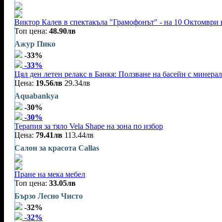
Виктор Калев в спектакъла "Грамофонът" - на 10 Октомври 
Топ цена:
48.90лв
Ажур Пико
-33%
-33%
Цял ден летен релакс в Банкя: Ползване на басейн с минерал
Цена:
19.56лв
29.34лв
Aquabankya
-30%
-30%
Терапия за тяло Vela Shape на зона по избор
Цена:
79.41лв
113.44лв
Салон за красота Callas
Пране на мека мебел
Топ цена:
33.05лв
Бързо Лесно Чисто
-32%
-32%