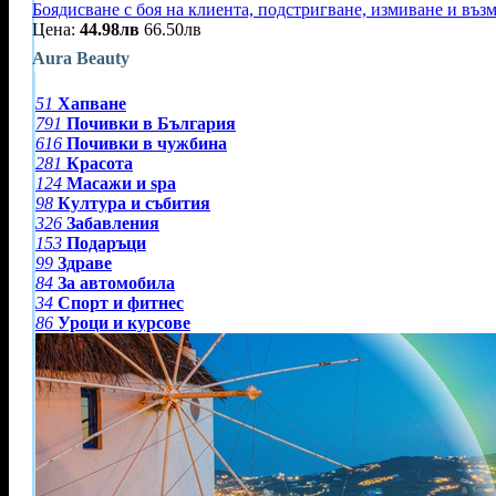
Боядисване с боя на клиента, подстригване, измиване и въз
Цена:
44.98лв
66.50лв
Aura Beauty
51
Хапване
791
Почивки в България
616
Почивки в чужбина
281
Красота
124
Масажи и spa
98
Култура и събития
326
Забавления
153
Подаръци
99
Здраве
84
За автомобила
34
Спорт и фитнес
86
Уроци и курсове