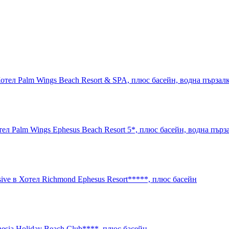
 Хотел Palm Wings Beach Resort & SPA, плюс басейн, водна пързал
отел Palm Wings Ephesus Beach Resort 5*, плюс басейн, водна пър
sive в Хотел Richmond Ephesus Resort*****, плюс басейн
hesia Holiday Beach Club****, плюс басейн