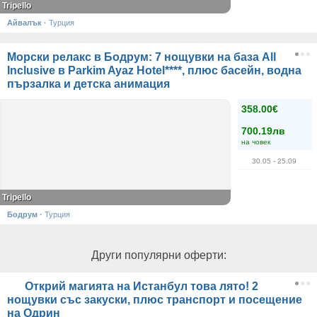
Tripello
Айвалък
·
Турция
Морски релакс в Бодрум: 7 нощувки на база All
Inclusive в Parkim Ayaz Hotel****, плюс басейн, водна
пързалка и детска анимация
358.00€
700.19лв
на човек
30.05
- 25.09
Tripello
Бодрум
·
Турция
Други популярни оферти:
Открий магията на Истанбул това лято! 2
нощувки със закуски, плюс транспорт и посещение
на Одрин