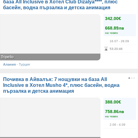
база All Inclusive в Хотел Club Dizalya****, плюс
басейн, водна пързалка и детска анимация
342.00€
668.89лв
на човек
16.07
- 28.09
53
:
20
:
45
Tripello
Алания
·
Турция
Почивка в Айвалък: 7 нощувки на база All
Inclusive в Хотел Musho 4*, плюс басейн, водна
пързалка и детска анимация
388.00€
758.86лв
на човек
2.06
- 4.09