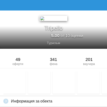
Tripello
5.00
от 10 оценки
Туризъм
49
341
201
оферти
фена
ваучера
Информация за обекта