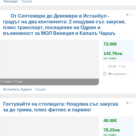
Текирдаг
·
Турция
От Септември до Декември в Истанбул -
градът на два континента: 2 нощувки със закуски,
плюс транспорт, посещение на Одрин и
възможност за МОЛ Венеция и Капалъ Чаршъ
73.00€
142.78лв
на човек
23.06
- 7.12
39
грабнати
Глобул Турс
Истанбул, Одрин
·
Турция
Гостувайте на столицата: Нощувка със закуска
за до трима, плюс фитнес и паркинг
40.00€
78.23лв
на човек