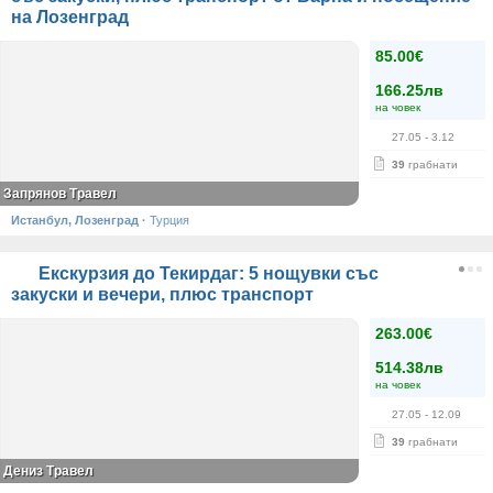
на Лозенград
85.00€
166.25лв
на човек
27.05
- 3.12
39
грабнати
Запрянов Травел
Истанбул, Лозенград
·
Турция
Екскурзия до Текирдаг: 5 нощувки със
закуски и вечери, плюс транспорт
263.00€
514.38лв
на човек
27.05
- 12.09
39
грабнати
Дениз Травел