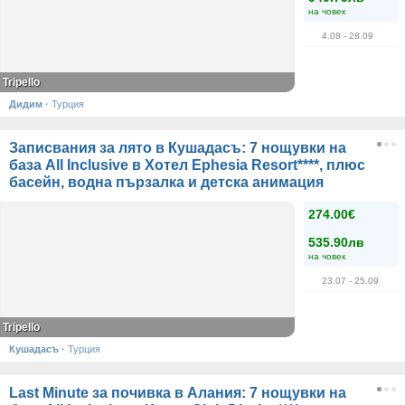
на човек
4.08
- 28.09
Tripello
Дидим
·
Турция
Записвания за лято в Кушадасъ: 7 нощувки на
база All Inclusive в Хотел Ephesia Resort****, плюс
басейн, водна пързалка и детска анимация
274.00€
535.90лв
на човек
23.07
- 25.09
Tripello
Кушадасъ
·
Турция
Last Minute за почивка в Алания: 7 нощувки на