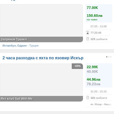
77.00€
150.60лв
на човек
27.05
- 13.08
77
:
20
:
45
Запрянов Травел
123
грабнати
Истанбул, Одрин
·
Турция
2 часа разходка с яхта по язовир Искър
-43%
22.99€
40.00€
44.96лв
78.23лв
31.03
- 15.10
116
грабнати
Яхт клуб Sail With Me
яз. Искър - Нацио