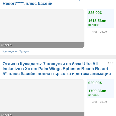
Resort*****, плюс басейн
825.00€
1613.56лв
на човек
4.08
- 25.09
Tripello
Кушадасъ
·
Турция
Отдих в Кушадасъ: 7 нощувки на база Ultra All
Inclusive в Хотел Palm Wings Ephesus Beach Resort
5*, плюс басейн, водна пързалка и детска анимация
920.00€
1799.36лв
на човек
4.08
- 25.09
Tripello