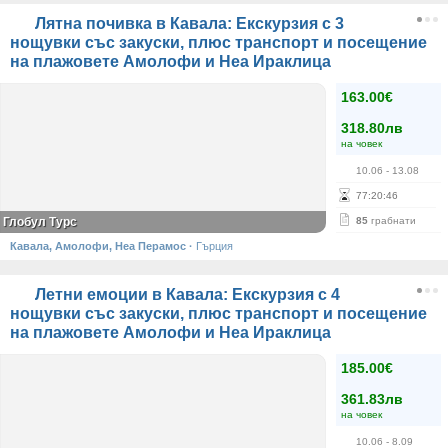
Лятна почивка в Кавала: Екскурзия с 3
нощувки със закуски, плюс транспорт и посещение
на плажовете Амолофи и Неа Ираклица
163.00€
318.80лв
на човек
10.06
- 13.08
77
:
20
:
45
Глобул Турс
85
грабнати
Кавала, Амолофи, Неа Перамос
·
Гърция
Летни емоции в Кавала: Екскурзия с 4
нощувки със закуски, плюс транспорт и посещение
на плажовете Амолофи и Неа Ираклица
185.00€
361.83лв
на човек
10.06
- 8.09