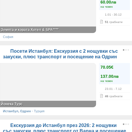
60.00лв
на човек
1.01
- 30.12
51
грабнати
Земята и хората Хотел & SPA****
София
Посети Истанбул: Екскурзия с 2 нощувки със
закуски, плюс транспорт и посещение на Одрин
70.05€
137.00лв
на човек
23.01
- 7.12
46
грабнати
Йонека Турс
Истанбул, Одрин
·
Турция
Екскурзия до Истанбул през 2026: 2 нощувки
със закуски, плюс транспорт от Варна и посещение