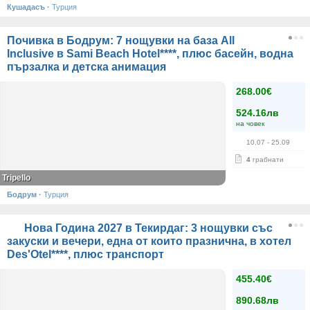
Кушадасъ
·
Турция
Почивка в Бодрум: 7 нощувки на база All
Inclusive в Sami Beach Hotel****, плюс басейн, водна
пързалка и детска анимация
268.00€
524.16лв
на човек
10.07
- 25.09
4
грабнати
Tripello
Бодрум
·
Турция
Нова Година 2027 в Текирдаг: 3 нощувки със
закуски и вечери, една от които празнична, в хотел
Des'Otel****, плюс транспорт
455.40€
890.68лв