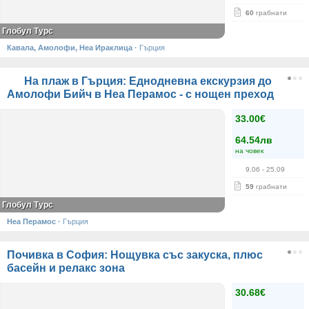
60
грабнати
Глобул Турс
Кавала, Амолофи, Неа Ираклица
·
Гърция
На плаж в Гърция: Еднодневна екскурзия до
Амолофи Бийч в Неа Перамос - с нощен преход
33.00€
64.54лв
на човек
9.06
- 25.09
59
грабнати
Глобул Турс
Неа Перамос
·
Гърция
Почивка в София: Нощувка със закуска, плюс
басейн и релакс зона
30.68€