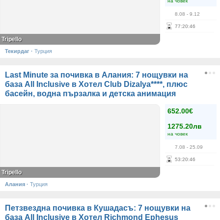
на човек
8.08
- 9.12
77
:
20
:
45
Tripello
Текирдаг
·
Турция
Last Minute за почивка в Алания: 7 нощувки на
база All Inclusive в Хотел Club Dizalya****, плюс
басейн, водна пързалка и детска анимация
652.00€
1275.20лв
на човек
7.08
- 25.09
53
:
20
:
45
Tripello
Алания
·
Турция
Петзвездна почивка в Кушадасъ: 7 нощувки на
база All Inclusive в Хотел Richmond Ephesus