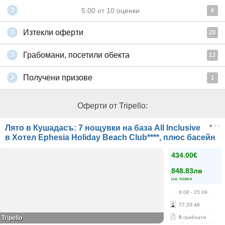
5.00
от
10
оценки
6
Изтекли оферти
20
Грабомани, посетили обекта
12
Получени призове
1
Оферти от Tripello:
Лято в Кушадасъ: 7 нощувки на база All Inclusivе
в Хотел Ephesia Holiday Beach Club****, плюс басейн
434.00€
848.83лв
на човек
8.08
- 25.09
77
:
20
:
45
Tripello
5
грабнати