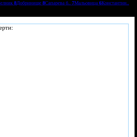
елник
8
Добринище
8
Сапарева б..
7
Мальовица
6
Константин..
ерти: