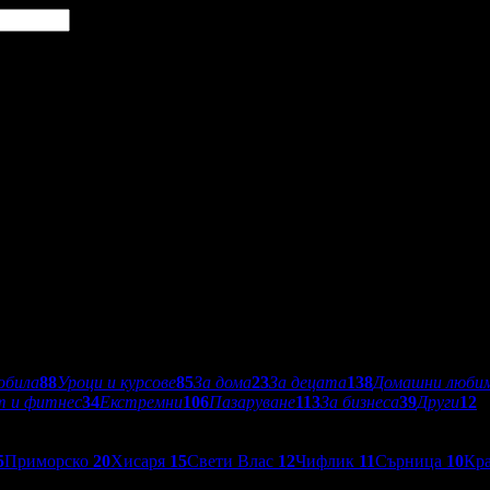
обила
88
Уроци и курсове
85
За дома
23
За децата
138
Домашни люби
т и фитнес
34
Екстремни
106
Пазаруване
113
За бизнеса
39
Други
12
5
Приморско
20
Хисаря
15
Свети Влас
12
Чифлик
11
Сърница
10
Кр