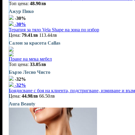
Топ цена:
48.90лв
Ажур Пико
-30%
-30%
Терапия за тяло Vela Shape на зона по избор
Цена:
79.41лв
113.44лв
Салон за красота Callas
Пране на мека мебел
Топ цена:
33.05лв
Бързо Лесно Чисто
-32%
-32%
Боядисване с боя на клиента, подстригване, измиване и въз
Цена:
44.98лв
66.50лв
Aura Beauty