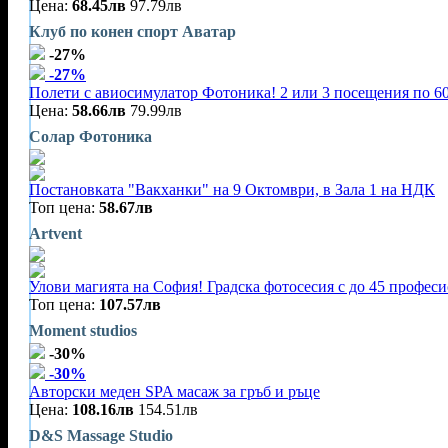
Цена:
68.45лв
97.79лв
Клуб по конен спорт Аватар
-27%
-27%
Полети с авиосимулатор Фотоника! 2 или 3 посещения по 60
Цена:
58.66лв
79.99лв
Солар Фотоника
Постановката "Вакханки" на 9 Октомври, в Зала 1 на НДК
Топ цена:
58.67лв
Artvent
Улови магията на София! Градска фотосесия с до 45 профес
Топ цена:
107.57лв
Moment studios
-30%
-30%
Авторски меден SPA масаж за гръб и ръце
Цена:
108.16лв
154.51лв
D&S Massage Studio