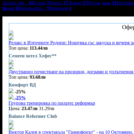
Златни пяс..
45
Елена
7
Китен
37
Девин
27
Цигов чарк
21
Несебъ
6
Баня
6
Минерални ..
5
Чепеларе
4
Семеен хотел Хефес**
Офер
Релакс в Източните Родопи: Нощувка със закуска и вечеря за
Топ цена:
113.44лв
Семеен хотел Хефес**
Двустранно почистване на прозорци, дограми и уплътнения 
Топ цена:
93.68лв
Комфорт ВД
-25%
-25%
Групова тренировка по пилатес реформър
Цена:
23.47лв
31.29лв
Balance Reformer Club
Виктор Калев в спектакъла "Грамофонът" - на 10 Октомври, 