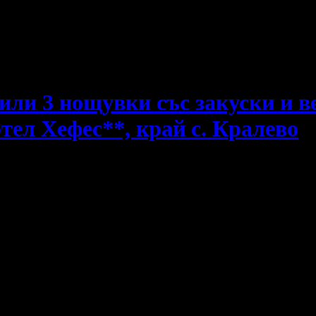
е пропускаш новите оферти!
 или 3 нощувки със закуски и в
тел Хефес**, край с. Кралево