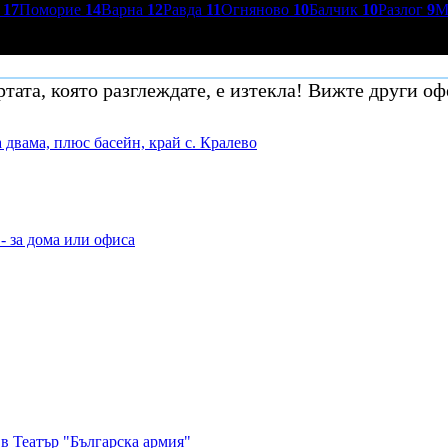
р
17
Поморие
14
Варна
12
Равда
11
Огняново
10
Балчик
10
Разлог
9
М
тата, която разглеждате, е изтекла! Вижте други оф
 двама, плюс басейн, край с. Кралево
- за дома или офиса
в Театър "Българска армия"