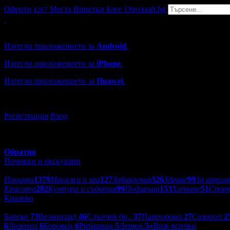
Оферти
Места
Винетки
Блог
Опознай.bg
4267
Grabo мобилна версия
Изтегли приложението за
Android
.
Изтегли приложението за
iPhone
.
Изтегли приложението за
Huawei
.
...или отвори
grabo.bg
Регистрация
Вход
Обратно
Почивки и екскурзии
Категории оферти:
Почивки
1379
Масажи и spa
127
Забавления
326
Здраве
99
За автом
Красота
282
Култура и събития
99
Подаръци
153
Хапване
51
Спор
Кралево
Дестинации:
Банско
73
Велинград
46
Слънчев бр..
37
Пампорово
27
Созопол
2
6
Лозенец
6
Боровец
6
Рибарица
5
Лещен
5
»
Виж всички