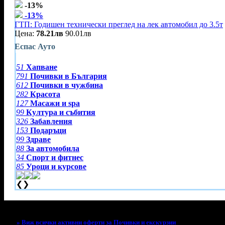
-13%
-13%
ГТП: Годишен технически преглед на лек автомобил до 3.5т
Цена:
78.21лв
90.01лв
Еспас Ауто
51
Хапване
791
Почивки в България
612
Почивки в чужбина
282
Красота
127
Масажи и spa
99
Култура и събития
326
Забавления
153
Подаръци
99
Здраве
88
За автомобила
34
Спорт и фитнес
85
Уроци и курсове
❮
❯
Тази оферта вече е разграбена!
» Виж всички активни оферти за Почивки и екскурзии