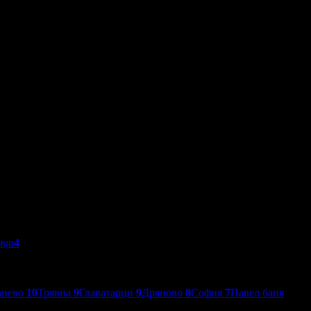
мци
4
анево
10
Трявна
9
Главатарци
9
Дряново
8
София
7
Павел баня