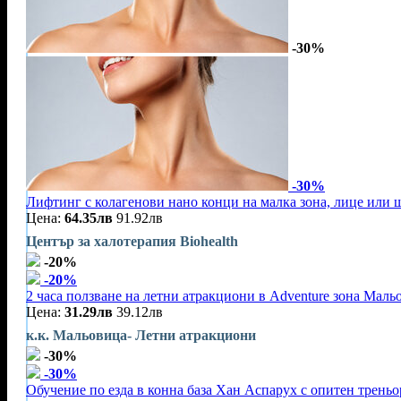
-30%
-30%
Лифтинг с колагенови нано конци на малка зона, лице или 
Цена:
64.35лв
91.92лв
Център за халотерапия Biohealth
-20%
-20%
2 часа ползване на летни атракциони в Adventure зона Маль
Цена:
31.29лв
39.12лв
к.к. Мальовица- Летни атракциони
-30%
-30%
Обучение по езда в конна база Хан Аспарух с опитен треньор