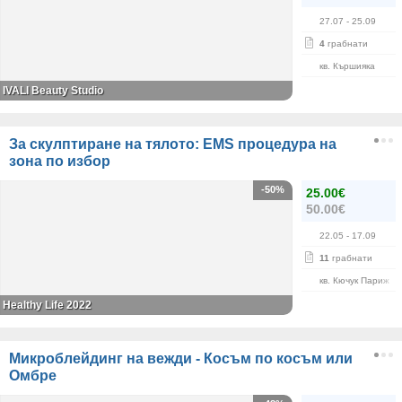
27.07
- 25.09
4
грабнати
кв. Кършияка
IVALI Beauty Studio
За скулптиране на тялото: EMS процедура на
зона по избор
-50%
25.00€
50.00€
22.05
- 17.09
11
грабнати
кв. Кючук Париж
Healthy Life 2022
Микроблейдинг на вежди - Косъм по косъм или
Омбре