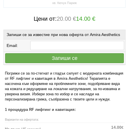
кв. Кючук Париж
Цени от:
20.00 €
14.00 €
Запиши се за известие при нова оферта от Amira Aesthetics
Email:
Запиши се
Погрижи се за по-стегнат и гладък силует с модерната комбинация
от RF лифтинг и кавитация в
Amira Aesthetics
! Терапията е
насочена към оформяне на проблемните зони, подобряване вида
на кожата и редуциране на локални натрупвания, за по-изваяна и
уверена визия. Избери зона по избор и се наслади на
персонализирана грижа, съобразена с твоите цели и нужди.
1 процедура RF лифтинг и кавитация:
Варианти на офертата:
14.00
€