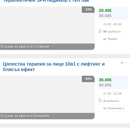
Терапевтичен SPA педикюр с гел лак
-33%
20.45€
30.68€
23.05
- 30.09
58
грабнати
кв. Тракия
Студио за красота Стефани
Цялостна терапия за лице 10в1 с лифтинг и
блясък ефект
-56%
35.00€
80.00€
17.06
- 31.08
4
грабнати
кв. Каменица 1
Студио за красота Donatella