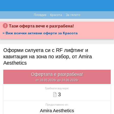
·
·
Пловдив
Красота
За тялото
Тази оферта вече е разграбена!
» Виж всички активни оферти за Красота
Оформи силуета си с RF лифтинг и
кавитация на зона по избор, от Amira
Aesthetics
Офертата е разграбена!
от 16.05.2026г до 24.06.2026г
Грабнати ваучери:
3
Предоставено от:
Amira Aesthetics