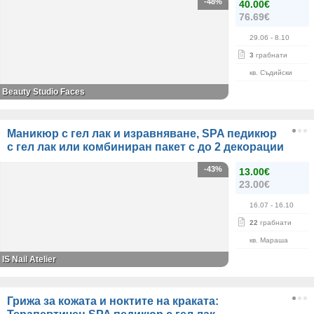
-48%
40.00€
76.69€
29.06
- 8.10
3
грабнати
кв. Съдийски
Beauty Studio Faces
Маникюр с гел лак и изравняване, SPA педикюр
с гел лак или комбиниран пакет с до 2 декорации
-43%
13.00€
23.00€
16.07
- 16.10
22
грабнати
кв. Мараша
IS Nail Atelier
Грижа за кожата и ноктите на краката: