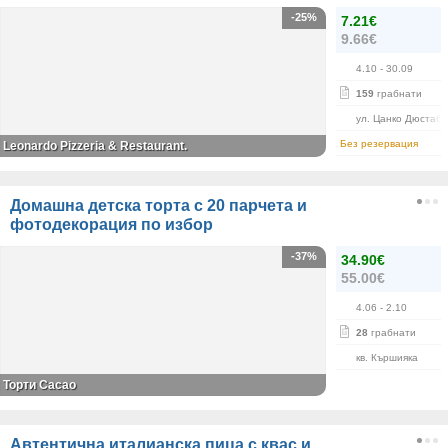
-25%
7.21€
9.66€
4.10
- 30.09
159
грабнати
ул. Цанко Дюстаба
Без резервация
Leonardo Pizzeria & Restaurant.
Домашна детска торта с 20 парчета и
фотодекорация по избор
-37%
34.90€
55.00€
4.06
- 2.10
28
грабнати
кв. Кършияка
Торти Cacao
Автентична италианска пица с квас и