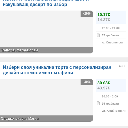
изкушаващ десерт по избор
-29%
10.17€
14.37€
12.05
- 21.09
95
грабнати
кв. Смирненски
Trattoria Internazionale
Избери своя уникална торта с персонализиран
дизайн и комплимент мъфини
-30%
30.68€
43.97€
19.09
- 2.09
55
грабнати
ул. Юрий Венелин
Сладкопекарна Магия