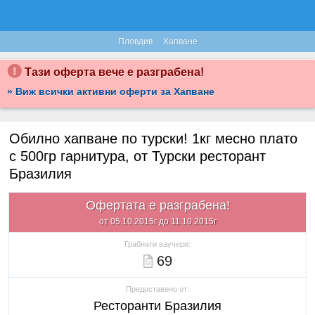
·
Пловдив
Хапване
Тази оферта вече е разграбена!
» Виж всички активни оферти за Хапване
Обилно хапване по турски! 1кг месно плато
с 500гр гарнитура, от Турски ресторант
Бразилия
Офертата е разграбена!
от 05.10.2015г до 11.10.2015г
Грабнати ваучери:
69
Предоставено от:
Ресторанти Бразилия