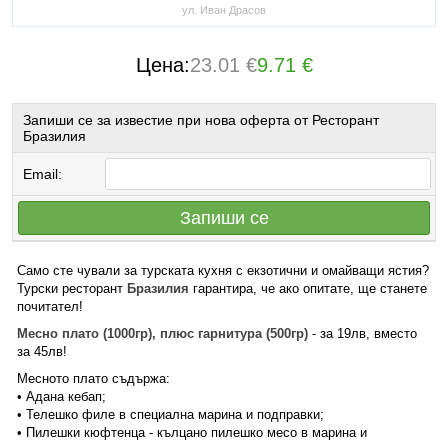
ул. Иван Драсов
Цена:
23.01 €
9.71 €
Запиши се за известие при нова оферта от Ресторант
Бразилия
Email:
Запиши се
Само сте чували за турската кухня с екзотични и омайващи ястия?
Турски ресторант
Бразилия
гарантира, че ако опитате, ще станете
почитател!
Месно плато (1000гр), плюс гарнитура (500гр)
- за 19лв, вместо
за 45лв!
Месното плато съдържа:
• Адана кебап;
• Телешко филе в специална марина и подправки;
• Пилешки кюфтенца - кълцано пилешко месо в марина и