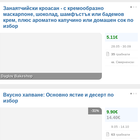
Занаятчийски кроасан - с кремообразно
маскарпоне, шоколад, шамфъстък или бадемов
крем, плюс ароматно капучино или домашен сок по
избор
5.11€
28.05
- 30.09
35
грабнати
кв. Смирненски
Daglov Bakeshop
Вкусно хапване: Основно ястие и десерт по
избор
-31%
9.90€
14.40€
9.05
- 14.10
63
грабнати