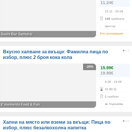
11.24€
15.11
- 30.09
145
грабнати
Център
Без резервация
Sushi Bar Samurai
Вкусно хапване за вкъщи: Фамилна пица по
избор, плюс 2 броя кока кола
-20%
15.99€
19.99€
6.08
- 19.09
11
:
30
:
10
1
грабнат
кв. Кършияка
E'memento Food & Fun
Хапни на място или вземи за вкъщи: Пица по
избор, плюс безалкохолна напитка