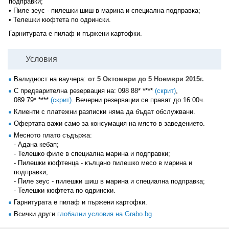
подправки;
• Пиле зеус - пилешки шиш в марина и специална подправка;
• Телешки кюфтета по одрински.
Гарнитурата е пилаф и пържени картофки.
Условия
Валидност на ваучера:
от 5 Октомври до 5 Ноември 2015г.
С предварителна резервация на:
098 88* ****
(скрит)
,
089 79* ****
(скрит)
. Вечерни резервации се правят до 16:00ч.
Клиенти с платежни разписки няма да бъдат обслужвани.
Офертата важи само за консумация на място в заведението.
Месното плато съдържа:
- Адана кебап;
- Телешко филе в специална марина и подправки;
- Пилешки кюфтенца - кълцано пилешко месо в марина и
подправки;
- Пиле зеус - пилешки шиш в марина и специална подправка;
- Телешки кюфтета по одрински.
Гарнитурата е пилаф и пържени картофки.
Всички други
глобални условия на Grabo.bg