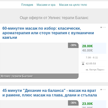
·
·
Пловдив
Масажи и spa
Масаж на цяло тяло
Още оферти от Уелнес терапи Баланс
60-минутен масаж по избор: класически,
ароматерапия или стоун терапия с вулканични
камъни
-30%
28.00€
40.00€
7.08
- 8.11
42
:
05
:
52
кв. Кючук Париж
Уелнес терапи Баланс
45 минути "Дихание на баланса" - масаж на врат
и рамене, плюс масаж на глава, длани и стъпала
-36%
23.00€