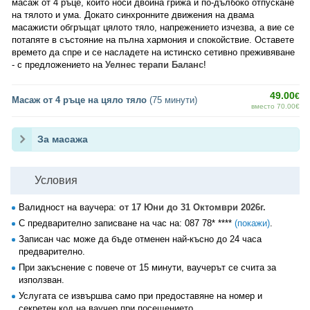
масаж от 4 ръце, който носи двойна грижа и по-дълбоко отпускане
на тялото и ума. Докато синхронните движения на двама
масажисти обгръщат цялото тяло, напрежението изчезва, а вие се
потапяте в състояние на пълна хармония и спокойствие. Оставете
времето да спре и се насладете на истинско сетивно преживяване
- с предложението на
Уелнес терапи Баланс
!
49.00
€
Масаж от 4 ръце на цяло тяло
(75 минути)
вместо 70.00€
За масажа
Условия
Валидност на ваучера:
от 17 Юни до 31 Октомври 2026г.
С предварително записване на час на:
087 78* ****
(покажи)
.
Записан час може да бъде отменен най-късно до 24 часа
предварително.
При закъснение с повече от 15 минути, ваучерът се счита за
използван.
Услугата се извършва само при предоставяне на номер и
секретен код на ваучер при посещението.