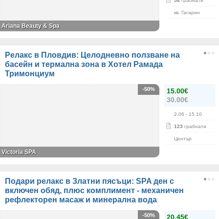
54
грабнати
кв. Гагарин
Ariana Beauty & Spa
Релакс в Пловдив: Целодневно ползване на
басейн и термална зона в Хотел Рамада
Тримонциум
-50%
15.00€
30.00€
2.06
- 15.10
123
грабнати
Център
Victoria SPA
Подари релакс в Златни пясъци: SPA ден с
включен обяд, плюс комплимент - механичен
рефлекторен масаж и минерална вода
-50%
20.45€