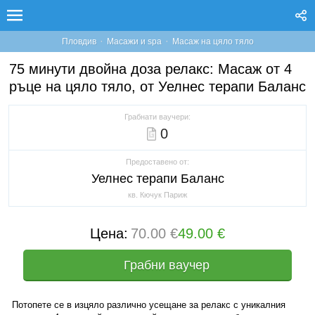
·
·
Пловдив
Масажи и spa
Масаж на цяло тяло
75 минути двойна доза релакс: Масаж от 4
ръце на цяло тяло, от Уелнес терапи Баланс
Грабнати ваучери:
0
Предоставено от:
Уелнес терапи Баланс
кв. Кючук Париж
Цена:
70.00 €
49.00 €
Грабни ваучер
Потопете се в изцяло различно усещане за релакс с уникалния