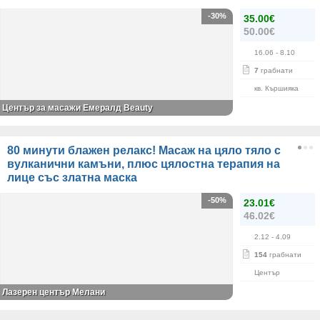
-30%
35.00€
50.00€
16.06
- 8.10
7
грабнати
кв. Кършияка
Център за масажи Емералд Beauty
80 минути блажен релакс! Масаж на цяло тяло с
вулканични камъни, плюс цялостна терапия на
лице със златна маска
-50%
23.01€
46.02€
2.12
- 4.09
154
грабнати
Център
Лазерен център Мелани