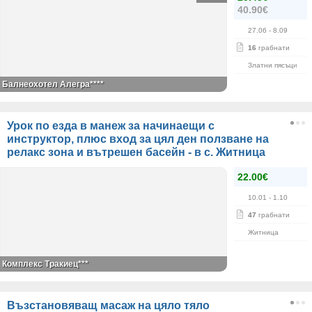
40.90€
27.06
- 8.09
16
грабнати
Златни пясъци
Балнеохотел Алегра****
Урок по езда в манеж за начинаещи с
инструктор, плюс вход за цял ден ползване на
релакс зона и вътрешен басейн - в с. Житница
22.00€
10.01
- 1.10
47
грабнати
Житница
Комплекс Тракиец***
Възстановяващ масаж на цяло тяло