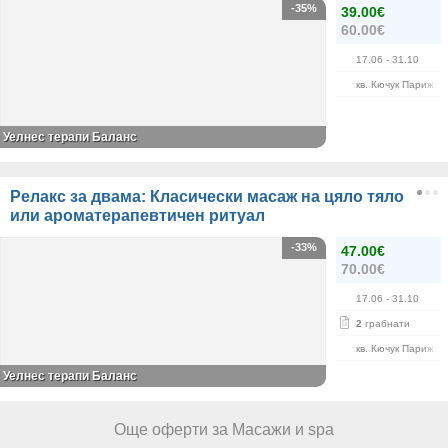
-35%
39.00€
60.00€
17.06
- 31.10
кв. Кючук Париж
Уелнес терапи Баланс
Релакс за двама: Класически масаж на цяло тяло
или ароматерапевтичен ритуал
-33%
47.00€
70.00€
17.06
- 31.10
2
грабнати
кв. Кючук Париж
Уелнес терапи Баланс
Още оферти за Масажи и spa