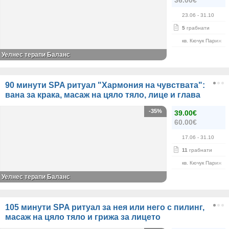
36.00€
23.06
- 31.10
5
грабнати
кв. Кючук Париж
Уелнес терапи Баланс
90 минути SPA ритуал "Хармония на чувствата":
вана за крака, масаж на цяло тяло, лице и глава
-35%
39.00€
60.00€
17.06
- 31.10
11
грабнати
кв. Кючук Париж
Уелнес терапи Баланс
105 минути SPA ритуал за нея или него с пилинг,
масаж на цяло тяло и грижа за лицето