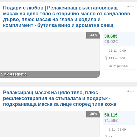
Подари с любов | Релаксиращ възстановяващ
масаж на цяло тяло с етерично масло от сандалово
дърво, плюс масаж на глава и ходила и
комплимент - бутилка вино и ароматна свещ
-33%
30.68€
46.02€
21.11
- 9.09
212
от 300
кв. Кършияка
SMP Aesthetic
Релаксиращ масаж на цяло тяло, плюс
рефлексотерапия на стъпалата и подарък -
подхранваща маска за лице според типа кожа
-30%
50.11€
71.58€
1.11
- 21.09