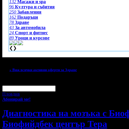
132
Масажи и spa
96
Култура и събития
250
Забавления
162
Подаръци
78
Здраве
43
За автомобила
24
Спорт и фитнес
89
Уроци и курсове
❮
❯
Тази оферта вече е разграбена!
» Виж всички активни оферти за Здраве
За малко изпусна тази оферта!
Абонирай се по e-mail, за да н
Твоят e-mail:
Оферти за град:
Пловдив
Абонирай ме!
Диагностика на мозъка с Биоф
Биофийдбек център Тера