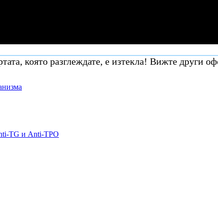
тата, която разглеждате, е изтекла! Вижте други оф
ганизма
nti-TG и Anti-TPO