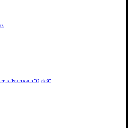
ив
уст, в Лятно кино "Орфей"