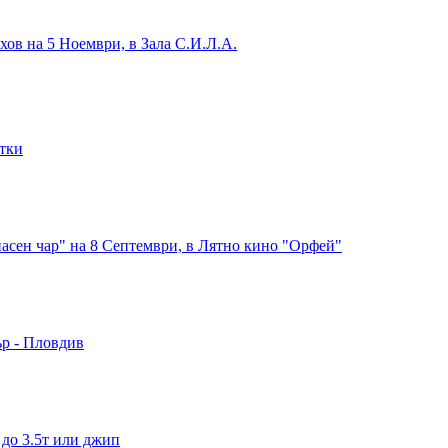
хов на 5 Ноември, в Зала С.И.Л.А.
итки
асен чар" на 8 Септември, в Лятно кино "Орфей"
ър - Пловдив
 до 3.5т или джип