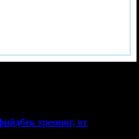
фийдбек тренинг, от