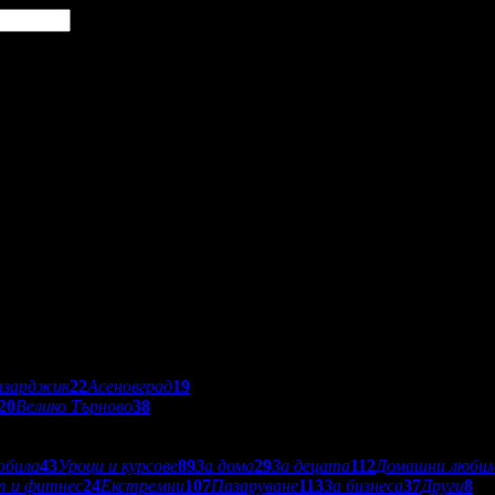
азарджик
22
Асеновград
19
20
Велико Търново
38
обила
43
Уроци и курсове
89
За дома
29
За децата
112
Домашни люби
т и фитнес
24
Екстремни
107
Пазаруване
113
За бизнеса
37
Други
8