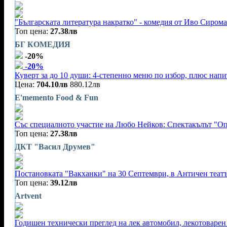
"Българската литература накратко" - комедия от Иво Сирома
Топ цена:
27.38лв
БГ КОМЕДИЯ
-20%
-20%
Куверт за до 10 души: 4-степенно меню по избор, плюс нап
Цена:
704.10лв
880.12лв
E'memento Food & Fun
Със специалното участие на Любо Нейков: Спектакълът "Оп
Топ цена:
27.38лв
ДКТ "Васил Друмев"
Постановката "Вакханки" на 30 Септември, в Античен теат
Топ цена:
39.12лв
Artvent
Годишен технически преглед на лек автомобил, лекотоварен