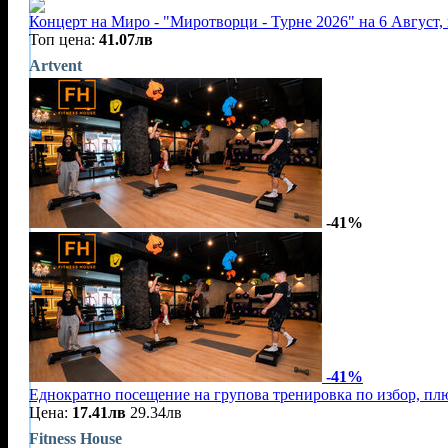
Концерт на Миро - "Миротворци - Турне 2026" на 6 Август,
Топ цена:
41.07лв
Artvent
-41%
-41%
Еднократно посещение на групова тренировка по избор, плю
Цена:
17.41лв
29.34лв
Fitness House