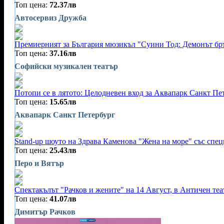
Топ цена:
72.37лв
Автосервиз Дружба
Премиерният за България мюзикъл "Суини Тод: Демонът бръ
Топ цена:
37.16лв
Софийски музикален театър
Потопи се в лятото: Целодневен вход за Аквапарк Санкт Пе
Топ цена:
15.65лв
Аквапарк Санкт Петербург
Stand-up шоуто на Здрава Каменова "Жена на море" със спец
Топ цена:
25.43лв
Перо и Вятър
Спектакълът "Рачков и жените" на 14 Август, в Античен те
Топ цена:
41.07лв
Димитър Рачков