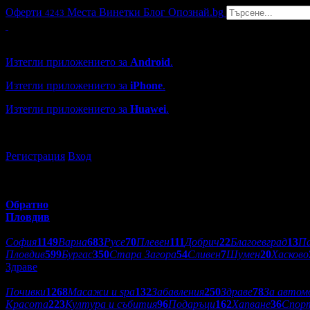
Оферти
Места
Винетки
Блог
Опознай.bg
4243
Grabo мобилна версия
Изтегли приложението за
Android
.
Изтегли приложението за
iPhone
.
Изтегли приложението за
Huawei
.
...или отвори
grabo.bg
Регистрация
Вход
Обратно
Пловдив
Избери друг град:
София
1149
Варна
683
Русе
70
Плевен
111
Добрич
22
Благоевград
13
П
Пловдив
599
Бургас
350
Стара Загора
54
Сливен
7
Шумен
20
Хасково
Здраве
Категории оферти:
Почивки
1268
Масажи и spa
132
Забавления
250
Здраве
78
За автом
Красота
223
Култура и събития
96
Подаръци
162
Хапване
36
Спор