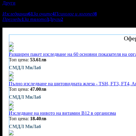
Други
Подкатегории:
Изследвания
61
За очите
4
Психолог и логопед
8
Прегледи
1
За тялото
3
Други
2
Биофийдбек център Тера
Офер
Разширен пакет изследване на 60 основни показателя на ор
Топ цена:
53.61лв
СМДЛ МиЛаб
Пълно изследване на щитовидната жлеза - TSH, FT3, FT4, A
Топ цена:
47.00лв
СМДЛ МиЛаб
Изследване на нивото на витамин В12 в организма
Топ цена:
18.40лв
СМДЛ МиЛаб