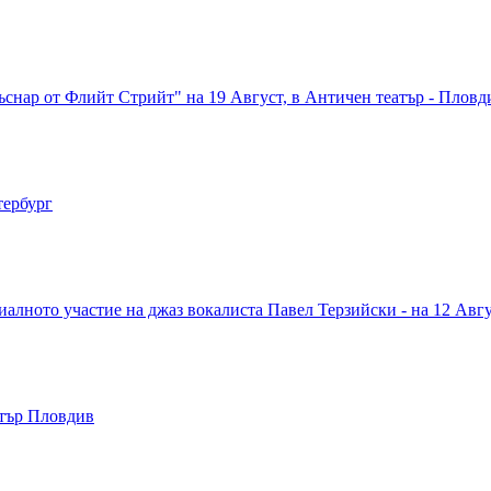
снар от Флийт Стрийт" на 19 Август, в Античен театър - Пловд
тербург
иалното участие на джаз вокалиста Павел Терзийски - на 12 Авг
атър Пловдив