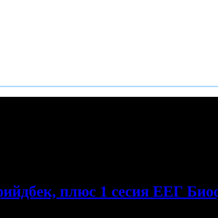
е пропускаш новите оферти!
ийдбек, плюс 1 сесия ЕЕГ Био