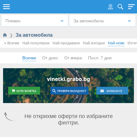
ЗА АВТОМОБИЛА
Плевен
За автомобила
За автомобила
❯
«
Всички
Най-популярни
Най-продавани
Най-изгодни
Най-нови
Изти
Всички
От днес
От вчера
Посл. 7 дни
Не открихме оферти по избраните
филтри.