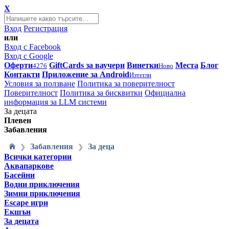
X
Вход
Регистрация
или
Вход с Facebook
Вход с Google
Оферти
GiftCards за ваучери
Винетки
Места
Блог
4276
Ново
Контакти
Приложение за Android
Изтегли
Условия за ползване
Политика за поверителност
Поверителност
Политика за бисквитки
Официална
информация за LLM системи
За децата
Плевен
Забавления
Забавления
За деца
❯
❯
Всички категории
Аквапаркове
Басейни
Водни приключения
Зимни приключения
Escape игри
Екшън
За децата