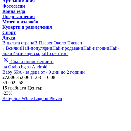
Арт занимания
Фотосесии
Конна езда
Представления
Музеи и изложби
Куверти и развлечения
Спорт
Други
В цялата страна
В Плевен
Около Плевен
«
Всички
Най-популярни
Най-продавани
Най-изгодни
Най-
нови
Изтичащи скоро
По рейтинг
Свали приложението
на Grabo.bg за Android
Baby SPA - за деца от 40 дни до 2 години
27.00€
35.00€
11.03
- 16.08
39
:
02
:
58
15
грабнати
Център
-23%
Baby Spa White Lagoon Pleven