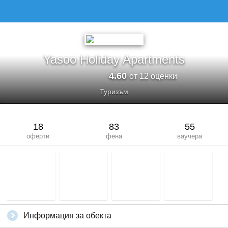
YASOO HOLIDAY APARTMENTS
Yasoo Holiday Apartments
4.60
от 12 оценки
Туризъм
18
83
55
оферти
фена
ваучера
Информация за обекта