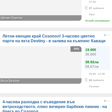
27.09
37
грабнати
Русе
Орлин Павлов
Онлайн резервация
Летни емоции край Созопол! 3-часово цветно
парти на яхта Destiny - в залива на къмпинг Каваци
-34%
19.90€
30.00€
38.92лв
58.67лв
20.06
- 12.09
24
грабнати
Яхта Destiny
Созопол
4-часова разходка с въведение във
ветроходството, плюс вечерен барбекю пикник - на
брега до Созопол