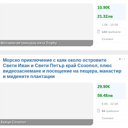
10.90€
21.32лв
1.06
- 15.09
124
грабнати
Созопол
Моторно-ветроходна яхта Trophy
Морско приключение с каяк около островите
Свети Иван и Свети Петър край Созопол, плюс
видеозаснемане и посещение на пещера, манастир
и мидените плантации
29.90€
58.48лв
9.06
- 22.09
94
грабнати
Созопол
Каяци Созопол