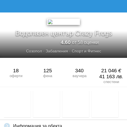
ВОДОЛАЗЕН ЦЕНТЪР CRAZY FROGS
Водолазен център Crazy Frogs
4.60
от 58 оценки
Созопол
·
Забавления
·
Спорт и Фитнес
18
125
340
21 046
€
оферти
фена
ваучера
41 163
лв.
спестени
Информация за обекта