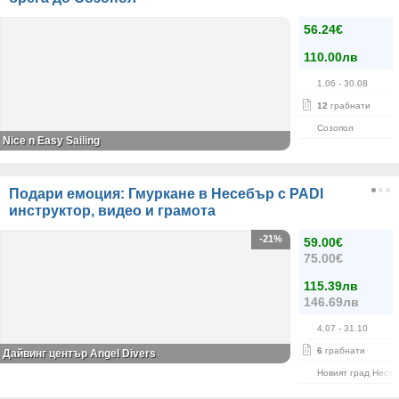
56.24€
110.00лв
1.06
- 30.08
12
грабнати
Созопол
Nice n Easy Sailing
Подари емоция: Гмуркане в Несебър с PADI
инструктор, видео и грамота
-21%
59.00€
75.00€
115.39лв
146.69лв
4.07
- 31.10
6
грабнати
Дайвинг център Angel Divers
Новият град Несе