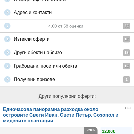
Адрес и контакти
4.60
от
58
оценки
32
Изтекли оферти
18
Други обекти наблизо
13
Грабомани, посетили обекта
12
Получени призове
1
Други популярни оферти:
Едночасова панорамна разходка около
островите Свети Иван, Свети Петър, Созопол и
мидените плантации
-20%
12.00€