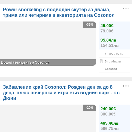
Power snorкeling с подводен скутер за двама,
трима или четирима в акваторията на Созопол
-38%
49.00€
79.00€
95.84лв
154.51лв
15.05
- 15.09
5
грабнати
Водолазен център Созопол
Созопол
Забавление край Созопол: Рожден ден за до 8
деца, плюс почерпка и игра във водния парк - к.с.
Дюни
-20%
240.00€
300.00€
469.40лв
586.75лв