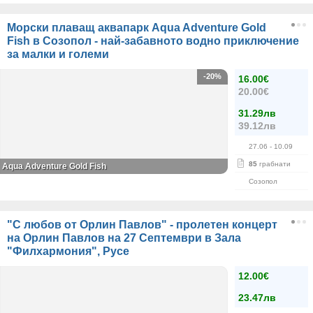
Морски плаващ аквапарк Aqua Adventure Gold
Fish в Созопол - най-забавното водно приключение
за малки и големи
-20%
16.00€
20.00€
31.29лв
39.12лв
27.06
- 10.09
85
грабнати
Aqua Adventure Gold Fish
Созопол
"С любов от Орлин Павлов" - пролетен концерт
на Орлин Павлов на 27 Септември в Зала
"Филхармония", Русе
12.00€
23.47лв