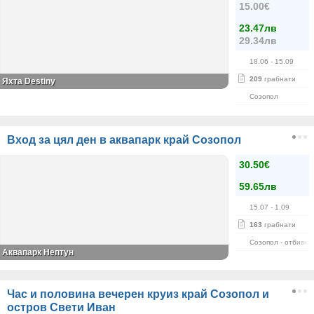
15.00€
23.47лв
29.34лв
18.06
- 15.09
209
грабнати
Яхта Destiny
Созопол
Вход за цял ден в аквапарк край Созопол
30.50€
59.65лв
15.07
- 1.09
163
грабнати
Созопол - отбивка
Аквапарк Нептун
Час и половина вечерен круиз край Созопол и
остров Свети Иван