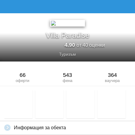
VILLA PARADISE
Villa Paradise
4.90
от 40 оценки
Туризъм
66
543
364
оферти
фена
ваучера
Информация за обекта