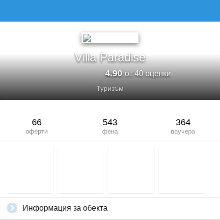
VILLA PARADISE
Villa Paradise
4.90
от 40 оценки
Туризъм
66
543
364
оферти
фена
ваучера
Информация за обекта