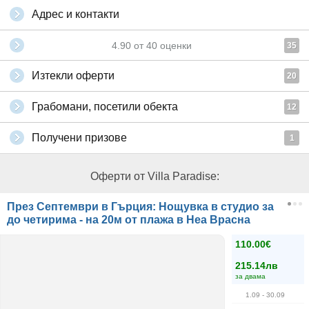
Адрес и контакти
4.90
от
40
оценки
35
Изтекли оферти
20
Грабомани, посетили обекта
12
Получени призове
1
Оферти от Villa Paradise:
През Септември в Гърция: Нощувка в студио за
до четирима - на 20м от плажа в Неа Врасна
110.00€
215.14лв
за двама
1.09
- 30.09