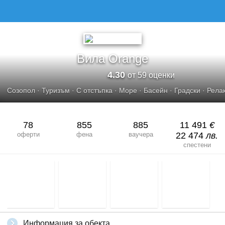
ВИЛА ORANGE
Вила Orange
4.30
от 59 оценки
Созопол
·
Туризъм
·
С отстъпка
·
Море
·
Басейн
·
Градски
·
Рела
78
855
885
11 491
€
оферти
фена
ваучера
22 474
лв.
спестени
Информация за обекта