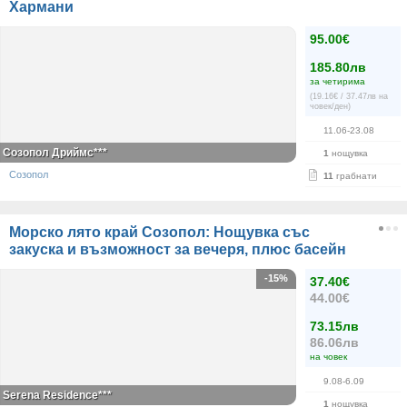
Хармани
95.00€
185.80лв
за четирима
(19.16€ / 37.47лв на
човек/ден)
11.06-23.08
Созопол Дриймс***
1
нощувка
Созопол
11
грабнати
Морско лято край Созопол: Нощувка със
закуска и възможност за вечеря, плюс басейн
-15%
37.40€
44.00€
73.15лв
86.06лв
на човек
9.08-6.09
Serena Residence***
1
нощувка