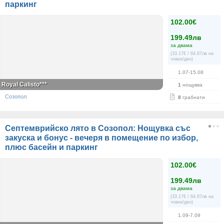
паркинг
102.00€
199.49лв
за двама
(33.17€ / 64.87лв на
човек/ден)
1.07-15.08
Royal Calisto***
1
нощувка
Созопол
8
грабнати
Септемврийско лято в Созопол: Нощувка със
закуска и бонус - вечеря в помещение по избор,
плюс басейн и паркинг
102.00€
199.49лв
за двама
(33.17€ / 64.87лв на
човек/ден)
1.09-7.09