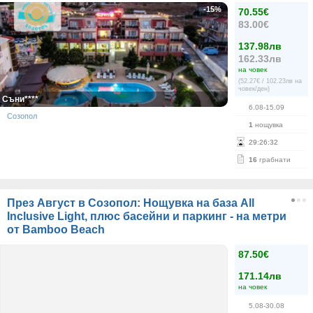
-15%
70.55€
83.00€
137.98лв
162.33лв
на човек
(52.27€ / 102.23лв на
човек/ден)
Съни****
6.08-15.09
Созопол
1
нощувка
29
:
26
:
32
16
грабнати
През Август в Созопол: Нощувка на база All
Inclusive Light, плюс басейни и паркинг - на метри
от Bamboo Beach
87.50€
171.14лв
на човек
5.08-30.08