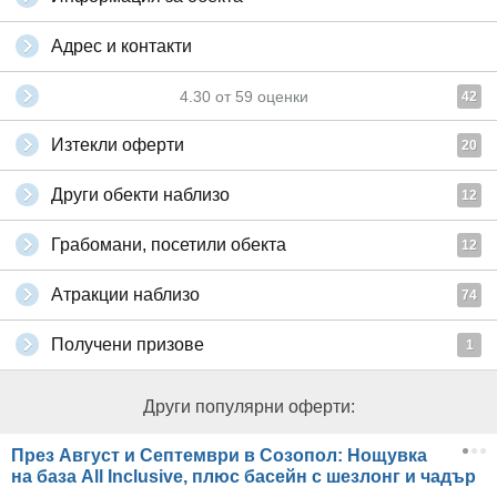
Адрес и контакти
4.30
от
59
оценки
42
Изтекли оферти
20
Други обекти наблизо
12
Грабомани, посетили обекта
12
Атракции наблизо
74
Получени призове
1
Други популярни оферти:
През Август и Септември в Созопол: Нощувка
на база All Inclusive, плюс басейн с шезлонг и чадър