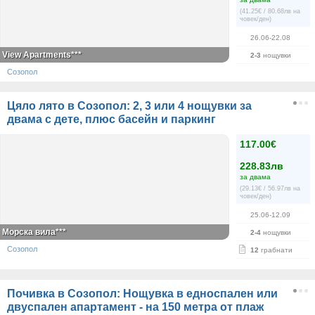
(41.25€ / 80.68лв на
човек/ден)
26.06-22.08
View Apartments***
2-3
нощувки
Созопол
Цяло лято в Созопол: 2, 3 или 4 нощувки за
двама с дете, плюс басейн и паркинг
117.00€
228.83лв
за двама
(29.13€ / 56.97лв на
човек/ден)
25.06-12.09
Морска вила***
2-4
нощувки
Созопол
12
грабнати
Почивка в Созопол: Нощувка в едноспален или
двуспален апартамент - на 150 метра от плаж