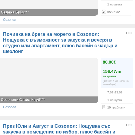
1
нощувка
Селена Бийч***
05
:
26
:
32
Созопол
Почивка на брега на морето в Созопол:
Нощувка с възможност за закуска и вечеря в
студио или апартамент, плюс басейн с чадър и
шезлонг
80.00€
156.47лв
за двама
(40.00€ / 78.23лв на
човек/ден)
7.07-23.08
Созополи Стайл Клуб***
1
нощувка
Созопол
19
грабнати
През Юли и Август в Созопол: Нощувка със
закуска в помещение по избор, плюс басейн и