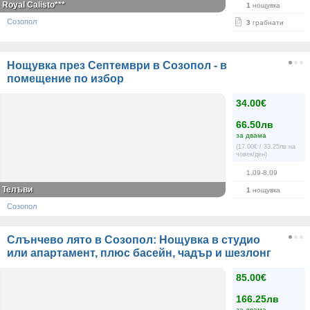
Royal Calisto***
1
нощувка
Созопол
3
грабнати
Нощувка през Септември в Созопол - в
помещение по избор
34.00€
66.50лв
за двама
(17.00€ / 33.25лв на
човек/ден)
1.09-8.09
Телъви
1
нощувка
Созопол
Слънчево лято в Созопол: Нощувка в студио
или апартамент, плюс басейн, чадър и шезлонг
85.00€
166.25лв
за двама