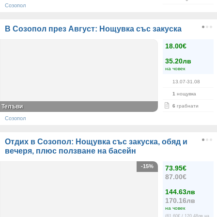
Созопол
В Созопол през Август: Нощувка със закуска
18.00€
35.20лв
на човек
13.07-31.08
1
нощувка
Телъви
6
грабнати
Созопол
Отдих в Созопол: Нощувка със закуска, обяд и
вечеря, плюс ползване на басейн
-15%
73.95€
87.00€
144.63лв
170.16лв
на човек
(61.60€ / 120.48лв на