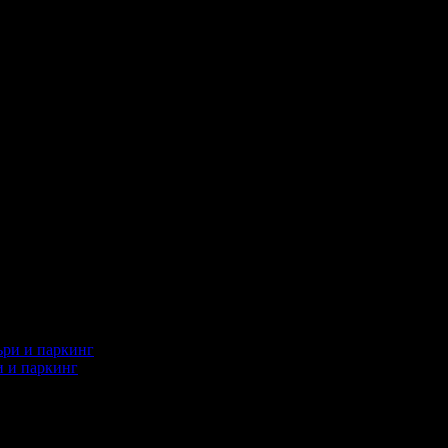
и и паркинг
 стартиране на офертата
06.08.2025г
·
Офертата се е