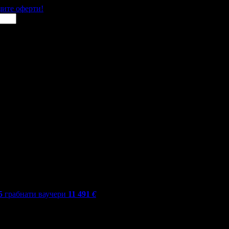
щите оферти!
5
грабнати ваучери
11 491
€