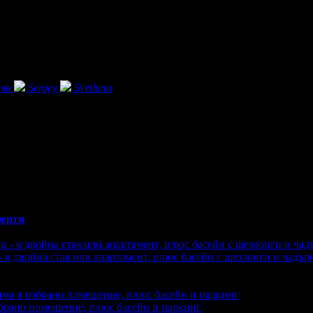
ян
Sergey
Svetlana
ерти
- в двойна стая или апартамент, плюс басейн с шезлонги и чадър
акупили офертата
1
·
Преглеждания на офертата
2947
·
Дата на
збрано помещение, плюс басейн и паркинг