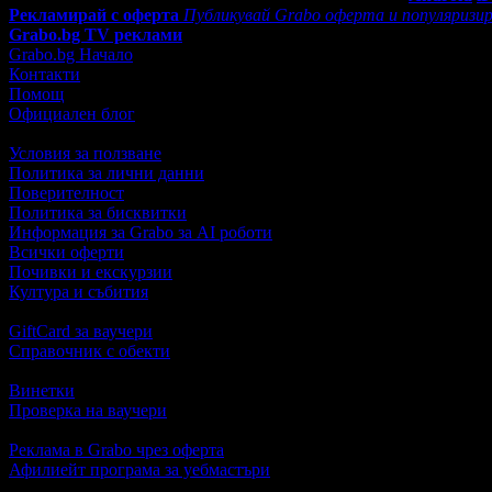
Рекламирай с оферта
Публикувай Grabo оферта и популяризир
Grabo.bg TV реклами
Grabo.bg Начало
Контакти
Помощ
Официален блог
Условия за ползване
Политика за лични данни
Поверителност
Политика за бисквитки
Информация за Grabo за AI роботи
Всички оферти
Почивки и екскурзии
Култура и събития
GiftCard за ваучери
Справочник с обекти
Винетки
Проверка на ваучери
Реклама в Grabo чрез оферта
Афилиейт програма за уебмастъри