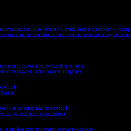
глеждания на офертата
3591
·
Дата на стартиране на офертат
 закуски, за до четирима, плюс басейн с шезлонги и чадъри и па
еждания на офертата
1899
·
Дата на стартиране на офертата
3
жност за закуски, плюс басейн и паркинг
акупили офертата
5
·
Преглеждания на офертата
1851
·
Дата на
басейн
купили офертата
5
·
Преглеждания на офертата
1842
·
Дата на 
а - за до четирима, плюс басейн
упили офертата
1
·
Преглеждания на офертата
1986
·
Дата на с