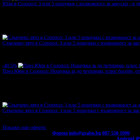
Юли в Созопол: 3 или 5 нощувки с възможност за закуски - в д
Цена:
197.87€
213.21€
/387.00лв
417.00лв
·
Грабнати ваучери
1
·
Грабомани закупили офертата
1
·
Прегл
Слънчево лято в Созопол: 3 или 5 нощувки с възможност за зак
Топ цена:
228.55€/447.00лв
·
Грабнати ваучери
9
·
Грабомани з
промотирала 30 дни
30
·
Средна оценка за офертата от 1 рев
5.0
-40.5%
През Юни в Созопол: Нощувка за до четирима, плюс басейн, о
Цена:
30.17€
50.62€
/59.00лв
99.00лв
·
Грабнати ваучери
2
·
Грабомани закупили офертата
1
·
Прегл
Слънчево лято в Созопол: 3 или 5 нощувки с възможност за заку
Топ цена:
213.21€/417.00лв
·
Грабнати ваучери
2
·
Грабомани з
промотирала 70 дни
70
Покажи още оферти
Контакти с Grabo.bg:
Форма
info@grabo.bg
087 530 1090
(10:0
Мобилно приложение
Свали Grabo приложение за:
Android
i