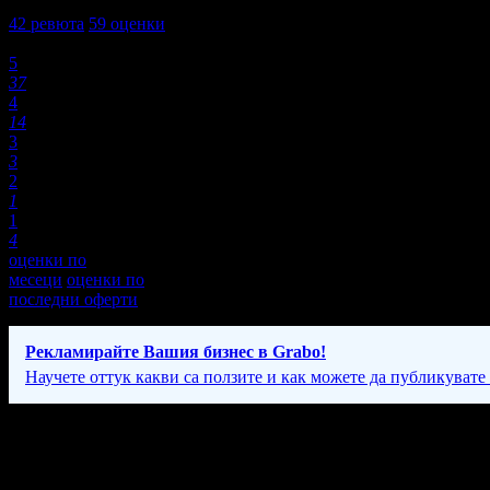
4,3
42
ревюта
59
оценки
Оценки:
5
37
4
14
3
3
2
1
1
4
оценки по
месеци
оценки по
последни оферти
Рекламирайте Вашия бизнес в Grabo!
Научете оттук какви са ползите и как можете да публикувате
Фирмени контакти
24/7