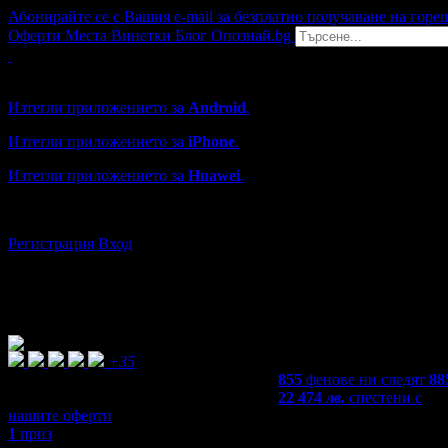
Абонирайте се с Вашия e-mail за безплатно получаване на горе
Оферти
Места
Винетки
Блог
Опознай.bg
Grabo мобилна версия
Изтегли приложението за
Android
.
Изтегли приложението за
iPhone
.
Изтегли приложението за
Huawei
.
...или отвори
grabo.bg
Регистрация
Вход
+35
855
фенове ни следят
88
22 474
лв.
спестени с
нашите оферти
1
приз