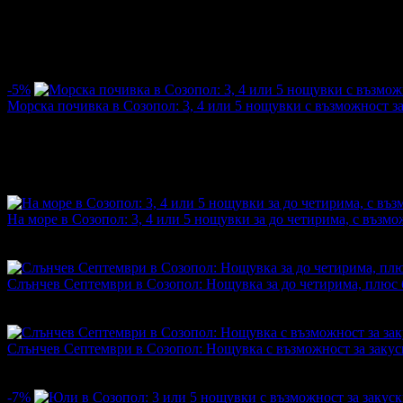
Цена:
40.90€
65.96€
/80.00лв
129.00лв
·
Грабнати ваучери
48
·
Грабомани закупили офертата
12
·
Пре
-5%
Морска почивка в Созопол: 3, 4 или 5 нощувки с възможност за
Цена:
242.35€
255.13€
/474.00лв
499.00лв
·
Грабнати ваучери
4
·
Грабомани закупили офертата
3
·
Прегл
На море в Созопол: 3, 4 или 5 нощувки за до четирима, с възмо
Топ цена:
213.21€/417.00лв
·
Грабнати ваучери
7
·
Грабомани з
промотирала 75 дни
75
Слънчев Септември в Созопол: Нощувка за до четирима, плюс 
Топ цена:
35.79€/70.00лв
·
Грабнати ваучери
33
·
Грабомани за
промотирала 36 дни
36
Слънчев Септември в Созопол: Нощувка с възможност за закуск
Топ цена:
35.79€/70.00лв
·
Грабнати ваучери
7
·
Грабомани зак
промотирала 42 дни
42
-7%