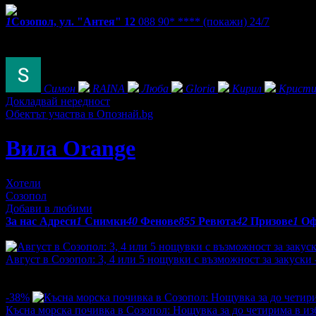
1
Созопол, ул. "Антея" 12
088 90* ****
(покажи)
24/7
Екстри
Фенове на Вила Orange
Симон
RAINA
Люба
Gloria
Кирил
Кристи
Докладвай нередност
Обектът участва в Опознай.bg
Вила Orange
Хотели
Созопол
Добави в любими
За нас
Адреси
1
Снимки
40
Фенове
855
Ревюта
42
Призове
1
Оф
Оферти от Вила Orange:
Август в Созопол: 3, 4 или 5 нощувки с възможност за закуски 
Топ цена:
255.13€/499.00лв
·
Грабнати ваучери
1
·
Грабомани з
промотирала 24 дни
24
-38%
Късна морска почивка в Созопол: Нощувка за до четирима в и