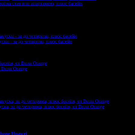
война стая или апартамент, плюс басейн
еждания на офертата
2245
·
Дата на стартиране на офертата
1
уски - за до четирима, плюс басейн
акупили офертата
5
·
Преглеждания на офертата
3508
·
Дата на
ю.
т Вила Orange
еждания на офертата
2592
·
Дата на стартиране на офертата
2
ска, за до четирима, плюс басейн, от Вила Orange
акупили офертата
1
·
Преглеждания на офертата
923
·
Дата на 
0 - 18:30ч)
Phone
Huawei