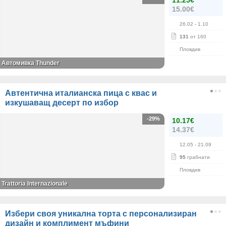
11.25€
15.00€
26.02
- 1.10
131
от 160
Пловдив
Автомивка Thunder
Автентична италианска пица с квас и
изкушаващ десерт по избор
-29%
10.17€
14.37€
12.05
- 21.09
95
грабнати
Пловдив
Trattoria Internazionale
Избери своя уникална торта с персонализиран
дизайн и комплимент мъфини