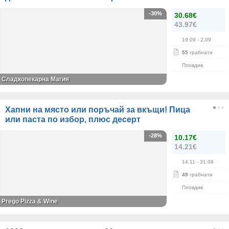
-30%
30.68€
43.97€
19.09
- 2.09
55
грабнати
Пловдив
Сладкопекарна Магия
Хапни на място или поръчай за вкъщи! Пица
или паста по избор, плюс десерт
-28%
10.17€
14.21€
14.11
- 31.08
49
грабнати
Пловдив
Prego Pizza & Wine