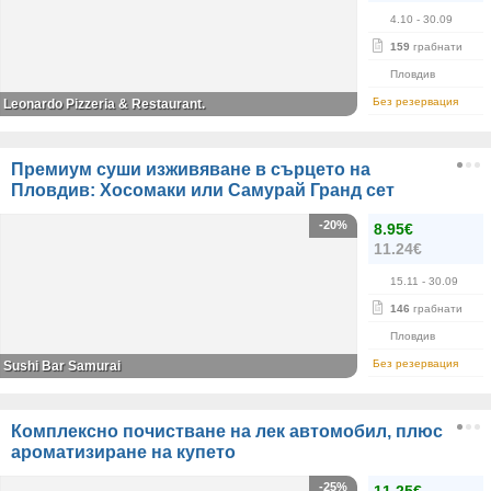
4.10
- 30.09
159
грабнати
Пловдив
Без резервация
Leonardo Pizzeria & Restaurant.
Премиум суши изживяване в сърцето на
Пловдив: Хосомаки или Самурай Гранд сет
-20%
8.95€
11.24€
15.11
- 30.09
146
грабнати
Пловдив
Без резервация
Sushi Bar Samurai
Комплексно почистване на лек автомобил, плюс
ароматизиране на купето
-25%