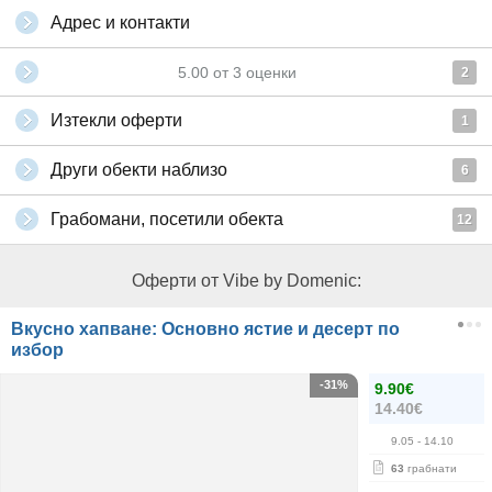
Адрес и контакти
5.00
от
3
оценки
2
Изтекли оферти
1
Други обекти наблизо
6
Грабомани, посетили обекта
12
Оферти от Vibe by Domenic:
Вкусно хапване: Основно ястие и десерт по
избор
-31%
9.90€
14.40€
9.05
- 14.10
63
грабнати