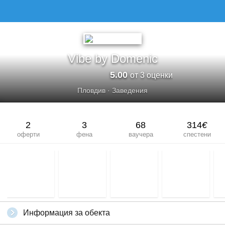
Vibe by Domenic
5.00
от 3 оценки
Пловдив
·
Заведения
2
3
68
314
€
оферти
фена
ваучера
спестени
Информация за обекта