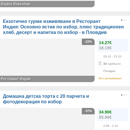
Daglov Bakeshop
Екзотично гурме изживяване в Ресторант
Индия: Основно ястие по избор, плюс традиционен
хляб, десерт и напитка по избор - в Пловдив
-22%
14.27€
18.19€
29.10
- 15.10
32
грабнати
Пловдив
Без резервация
Ресторант Индия
Домашна детска торта с 20 парчета и
фотодекорация по избор
-37%
34.90€
55.00€
4.06
- 2.10