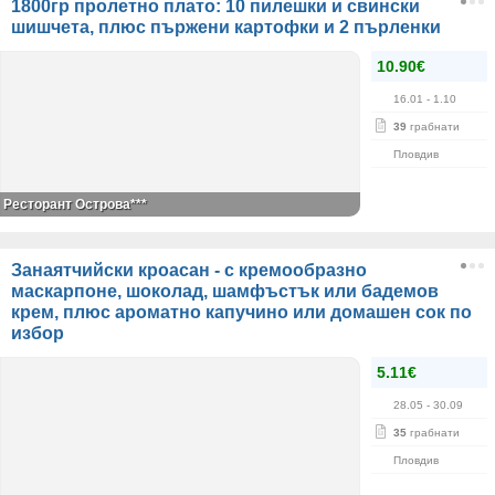
1800гр пролетно плато: 10 пилешки и свински
шишчета, плюс пържени картофки и 2 пърленки
10.90€
16.01
- 1.10
39
грабнати
Пловдив
Ресторант Острова***
Занаятчийски кроасан - с кремообразно
маскарпоне, шоколад, шамфъстък или бадемов
крем, плюс ароматно капучино или домашен сок по
избор
5.11€
28.05
- 30.09
35
грабнати
Пловдив