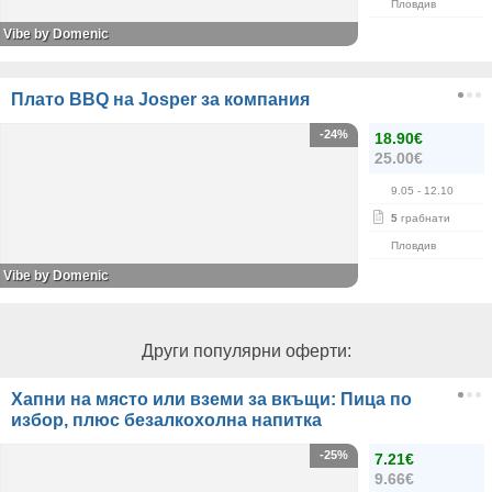
Пловдив
Vibe by Domenic
Плато BBQ на Josper за компания
-24%
18.90€
25.00€
9.05
- 12.10
5
грабнати
Пловдив
Vibe by Domenic
Други популярни оферти:
Хапни на място или вземи за вкъщи: Пица по
избор, плюс безалкохолна напитка
-25%
7.21€
9.66€