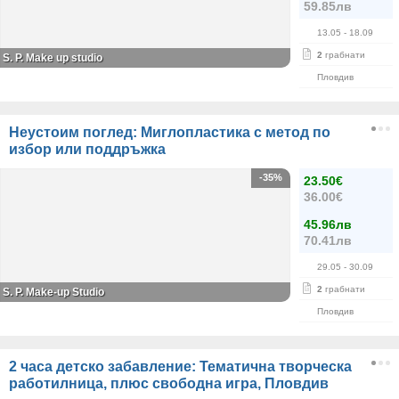
59.85лв
13.05
- 18.09
2
грабнати
S. P. Мake up studio
Пловдив
Неустоим поглед: Миглопластика с метод по
избор или поддръжка
-35%
23.50€
36.00€
45.96лв
70.41лв
29.05
- 30.09
2
грабнати
S. P. Make-up Studio
Пловдив
2 часа детско забавление: Тематична творческа
работилница, плюс свободна игра, Пловдив