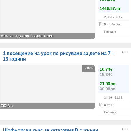
1466.87лв
28.04
- 30.09
5
грабнати
Пловдив
Автоинструктор Богдан Котев
1 посещение на урок по рисуване за дете на 7 -
13 години
-30%
10.74€
15.34€
21.00лв
30.00лв
14.10
- 31.08
4
от 12
ZiZi Art
Пловдив
Шофьорски курс за категория B с ръчни