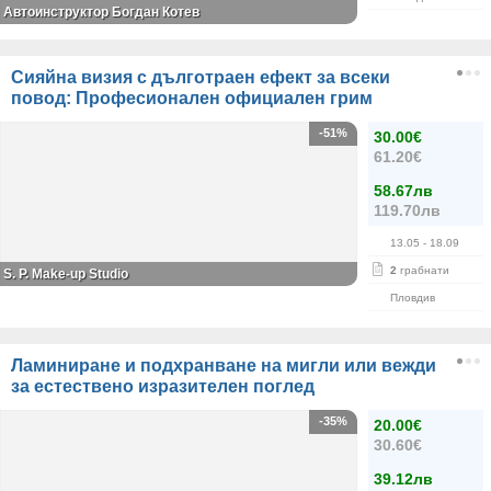
Автоинструктор Богдан Котев
Сияйна визия с дълготраен ефект за всеки
повод: Професионален официален грим
-51%
30.00€
61.20€
58.67лв
119.70лв
13.05
- 18.09
2
грабнати
S. P. Make-up Studio
Пловдив
Ламиниране и подхранване на мигли или вежди
за естествено изразителен поглед
-35%
20.00€
30.60€
39.12лв