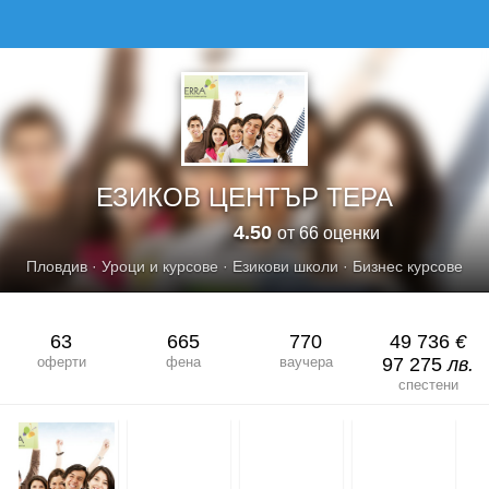
ЕЗИКОВ ЦЕНТЪР ТЕРА
ЕЗИКОВ ЦЕНТЪР ТЕРА
4.50
от 66 оценки
Пловдив
·
Уроци и курсове
·
Езикови школи
·
Бизнес курсове
63
665
770
49 736
€
оферти
фена
ваучера
97 275
лв.
спестени