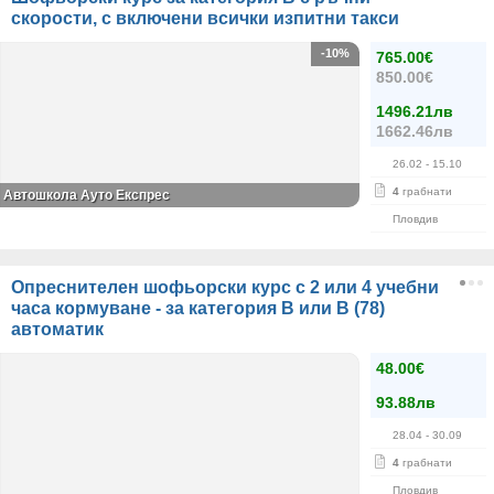
скорости, с включени всички изпитни такси
-10%
765.00€
850.00€
1496.21лв
1662.46лв
26.02
- 15.10
4
грабнати
Автошкола Ауто Експрес
Пловдив
Опреснителен шофьорски курс с 2 или 4 учебни
часа кормуване - за категория В или B (78)
автоматик
48.00€
93.88лв
28.04
- 30.09
4
грабнати
Пловдив