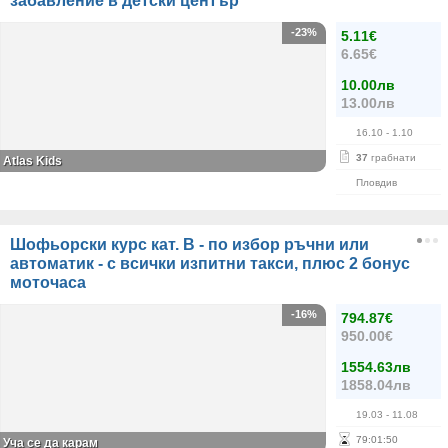
забавление в детски център
-23%
5.11€
6.65€
10.00лв
13.00лв
16.10
- 1.10
37
грабнати
Atlas Kids
Пловдив
Шофьорски курс кат. B - по избор ръчни или
автоматик - с всички изпитни такси, плюс 2 бонус
моточаса
-16%
794.87€
950.00€
1554.63лв
1858.04лв
19.03
- 11.08
79
:
01
:
50
Уча се да карам