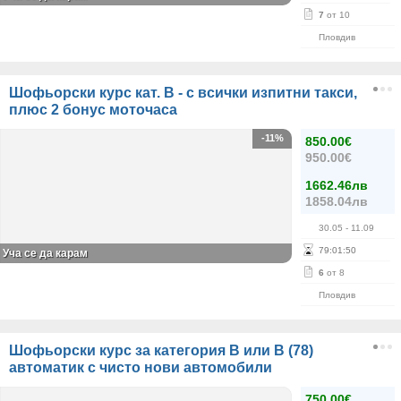
7
от 10
Пловдив
Шофьорски курс кат. B - с всички изпитни такси,
плюс 2 бонус моточаса
-11%
850.00€
950.00€
1662.46лв
1858.04лв
30.05
- 11.09
79
:
01
:
50
Уча се да карам
6
от 8
Пловдив
Шофьорски курс за категория В или B (78)
автоматик с чисто нови автомобили
750.00€