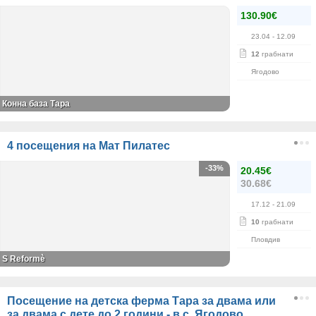
130.90€
23.04
- 12.09
12
грабнати
Ягодово
Конна база Тара
4 посещения на Мат Пилатес
-33%
20.45€
30.68€
17.12
- 21.09
10
грабнати
Пловдив
S Reformè
Посещение на детска ферма Тара за двама или
за двама с дете до 2 години - в с. Ягодово