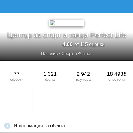
Център за спорт и танци Perfect Life
4.60
от 115 оценки
Пловдив
·
Спорт и Фитнес
77
1 321
2 942
18 493
€
оферти
фена
ваучера
спестени
Информация за обекта