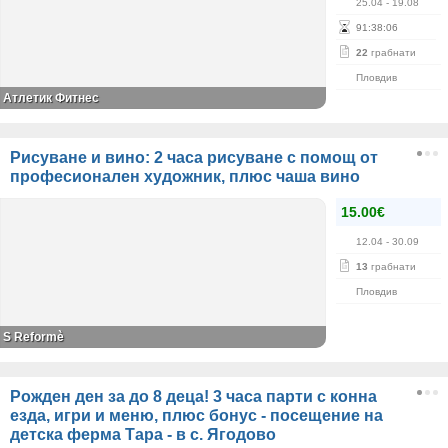
25.04
- 19.08
91
:
38
:
06
22
грабнати
Пловдив
Атлетик Фитнес
Рисуване и вино: 2 часа рисуване с помощ от
професионален художник, плюс чаша вино
15.00€
12.04
- 30.09
13
грабнати
Пловдив
S Reformè
Рожден ден за до 8 деца! 3 часа парти с конна
езда, игри и меню, плюс бонус - посещение на
детска ферма Тара - в с. Ягодово