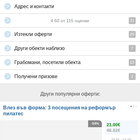
Адрес и контакти
4.60
от
115
оценки
31
Изтекли оферти
20
Други обекти наблизо
7
Грабомани, посетили обекта
12
Получени призове
2
Други популярни оферти:
Влез във форма: 3 посещения на реформър
пилатес
-54%
21.00€
46.02€
24.01
- 14.10