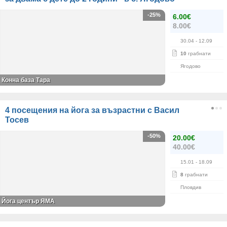
-25%
6.00€
8.00€
30.04
- 12.09
10
грабнати
Ягодово
Конна база Тара
4 посещения на йога за възрастни с Васил
Тосев
-50%
20.00€
40.00€
15.01
- 18.09
8
грабнати
Пловдив
Йога център ЯМА