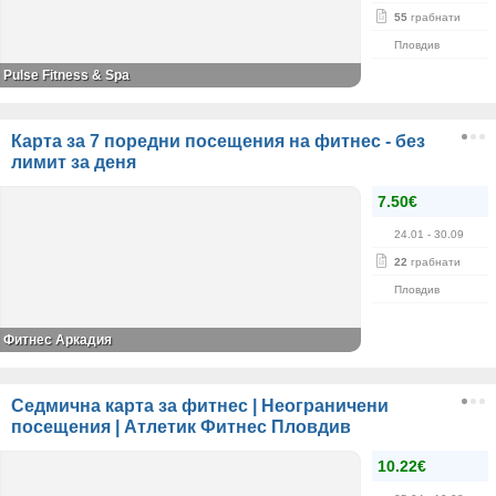
55
грабнати
Пловдив
Pulse Fitness & Spa
Карта за 7 поредни посещения на фитнес - без
лимит за деня
7.50€
24.01
- 30.09
22
грабнати
Пловдив
Фитнес Аркадия
Седмична карта за фитнес | Неограничени
посещения | Атлетик Фитнес Пловдив
10.22€