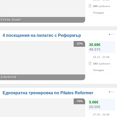
289
грабнати
Пловдив
FitVibe Studio
4 посещения на пилатес с Реформър
-37%
30.68€
48.57€
18.12
- 22.09
183
грабнати
Пловдив
S Reformè
Еднократна тренировка по Pilates Reformer
-75%
5.06€
20.00€
27.03
- 24.08