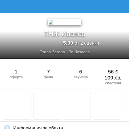
ТНЖ ИВАНОВ
ТНЖ Иванов
5.00
от 2 оценки
Стара Загора
·
За бизнеса
1
7
6
56
€
оферта
фена
ваучера
109
лв.
спестени
Информация за обекта