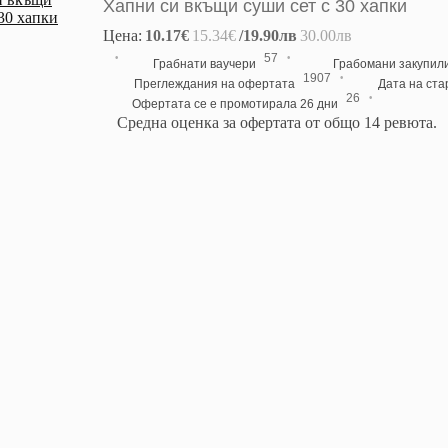
Хапни си вкъщи суши сет с 30 хапки
Цена:
10.17€
15.34€
/19.90лв
30.00лв
·
·
57
Грабнати ваучери
Грабомани закупил
·
1907
Преглеждания на офертата
Дата на ст
·
26
Офертата се е промотирала 26 дни
Средна оценка за офертата от общо 14 ревюта.