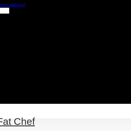
щите оферти!
Fat Chef