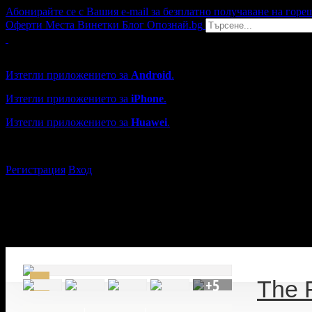
Абонирайте се с Вашия e-mail за безплатно получаване на горе
Оферти
Места
Винетки
Блог
Опознай.bg
Grabo мобилна версия
Изтегли приложението за
Android
.
Изтегли приложението за
iPhone
.
Изтегли приложението за
Huawei
.
...или отвори
grabo.bg
Регистрация
Вход
+5
The 