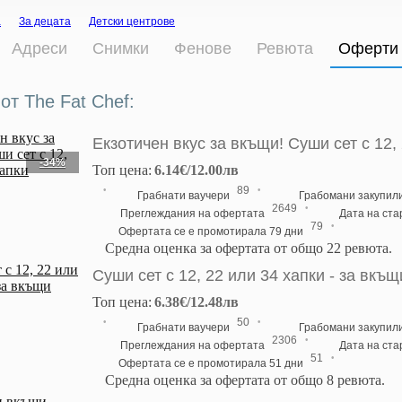
а
За децата
Детски центрове
Адреси
Снимки
Фенове
Ревюта
Оферти
от The Fat Chef:
Екзотичен вкус за вкъщи! Суши сет с 12,
-34%
Топ цена:
6.14€/12.00лв
·
·
89
Грабнати ваучери
Грабомани закупил
·
2649
Преглеждания на офертата
Дата на ст
·
79
Офертата се е промотирала 79 дни
Средна оценка за офертата от общо 22 ревюта.
Суши сет с 12, 22 или 34 хапки - за вкъщ
Топ цена:
6.38€/12.48лв
·
·
50
Грабнати ваучери
Грабомани закупил
·
2306
Преглеждания на офертата
Дата на ст
·
51
Офертата се е промотирала 51 дни
Средна оценка за офертата от общо 8 ревюта.