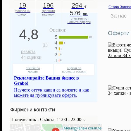
19
196
294
€
Стара Загор
фенове ни
грабнати
576
лв.
следят
ваучери
За нас
спестени с
нашите оферти
4,8
Оценки:
Оферти 
5
38
4
5
33
3
1
ревюта
2
0
44
оценки
1
0
оценки по
оценки по
месеци
последни оферти
Рекламирайте Вашия бизнес в
Grabo!
Научете оттук какви са ползите и как
можете да публикувате оферта.
Фирмени контакти
Понеделник - Събота: 11:00 - 23:00ч.