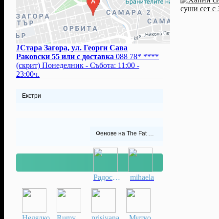
1
Стара Загора, ул. Георги Сава
Раковски 55 или с доставка
088 78* ****
(скрит)
Понеделник - Събота: 11:00 -
23:00ч.
Екстри
Фенове на The Fat Chef
Радослав
mihaela
Недялко
Rumyana
prisiyana
Митко