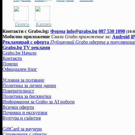
Докладвай нередност
Георги
Karmen
Контакти с Grabo.bg:
Форма
info@grabo.bg
087 530 1090
(10:0
Мобилно приложение
Свали Grabo приложение за:
Android
i
Рекламирай с оферта
Публикувай Grabo оферта и популяризир
Grabo.bg TV реклами
Grabo.bg Начало
Контакти
Помощ
Официален блог
Условия за ползване
Политика за лични данни
Поверителност
Политика за бисквитки
Информация за Grabo за AI роботи
Всички оферти
Почивки и екскурзии
Култура и събития
GiftCard за ваучери
Справочник с обекти