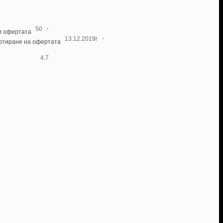
·
50
и офертата
·
13.12.2019г
артиране на офертата
4.7