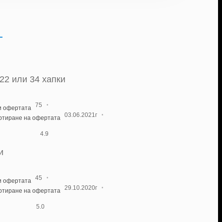
 22 или 34 хапки
·
75
и офертата
·
03.06.2021г
артиране на офертата
4.9
и
·
45
и офертата
·
29.10.2020г
артиране на офертата
5.0