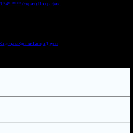
9 54* ****
(скрит)
По график.
За децата
Здраве
Танци
Други