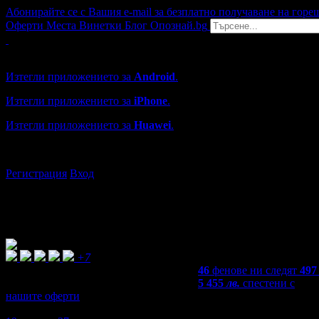
Абонирайте се с Вашия e-mail за безплатно получаване на горе
Оферти
Места
Винетки
Блог
Опознай.bg
Grabo мобилна версия
Изтегли приложението за
Android
.
Изтегли приложението за
iPhone
.
Изтегли приложението за
Huawei
.
...или отвори
grabo.bg
Регистрация
Вход
+7
46
фенове ни следят
497
5 455
лв.
спестени с
нашите оферти
4,9