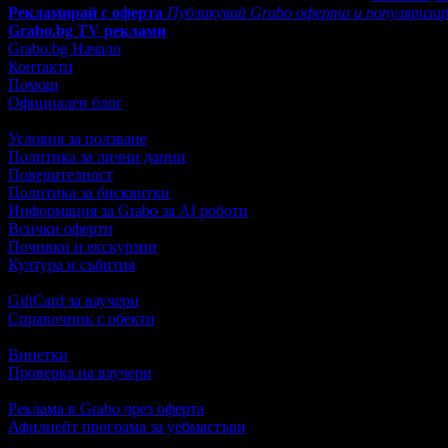
Рекламирай с оферта
Публикувай Grabo оферта и популяризир
Grabo.bg TV реклами
Grabo.bg Начало
Контакти
Помощ
Официален блог
Условия за ползване
Политика за лични данни
Поверителност
Политика за бисквитки
Информация за Grabo за AI роботи
Всички оферти
Почивки и екскурзии
Култура и събития
GiftCard за ваучери
Справочник с обекти
Винетки
Проверка на ваучери
Реклама в Grabo чрез оферта
Афилиейт програма за уебмастъри