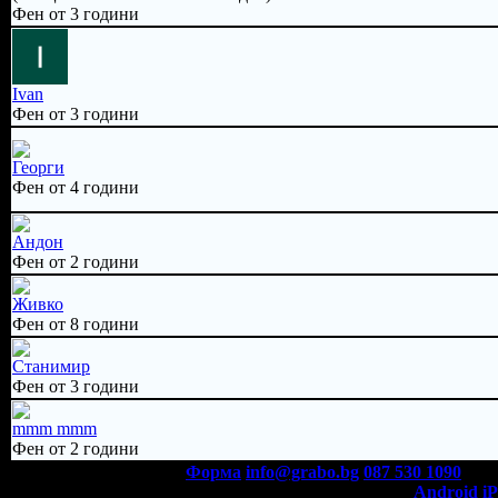
Фен от 3 години
Ivan
Фен от 3 години
Георги
Фен от 4 години
Андон
Фен от 2 години
Живко
Фен от 8 години
Станимир
Фен от 3 години
mmm mmm
Фен от 2 години
Контакти с Grabo.bg:
Форма
info@grabo.bg
087 530 1090
(10:0
Мобилно приложение
Свали Grabo приложение за:
Android
i