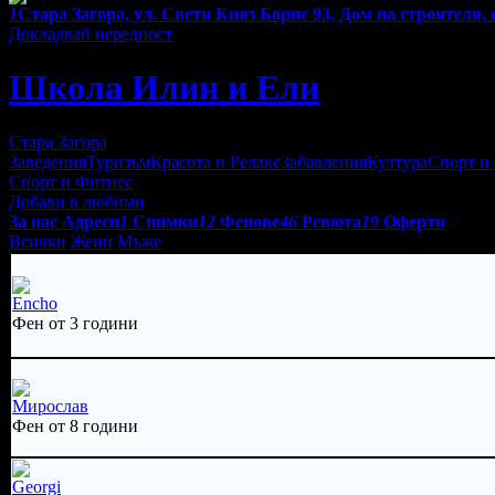
1
Стара Загора, ул. Свети Княз Борис 93, Дом на строителя, 
Докладвай нередност
Школа Илин и Ели
Стара Загора
Заведения
Туризъм
Красота и Релакс
Забавления
Култура
Спорт и
Спорт и Фитнес
Добави в любими
За нас
Адреси
1
Снимки
12
Фенове
46
Ревюта
19
Оферти
Всички
Жени
Мъже
Encho
Фен от 3 години
Мирослав
Фен от 8 години
Georgi