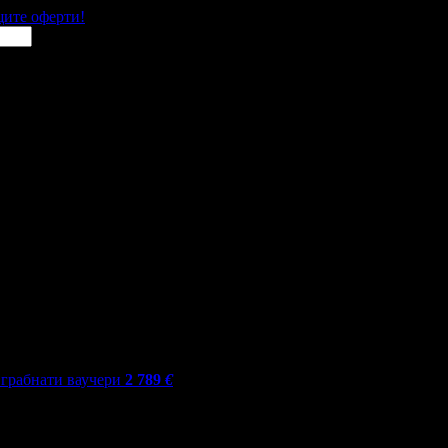
щите оферти!
грабнати ваучери
2 789
€