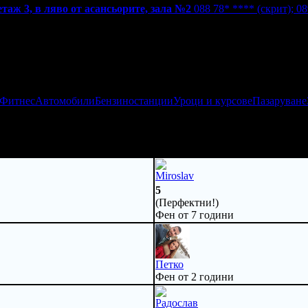
етаж 3, в ляво от асансьорите, зала №2
088 78* ****
(скрит)
;
08
 Фитнес
Автомобили
Бензиностанции
Уроци и курсове
Пазаруване
Miroslav
5
(Перфектни!)
Фен от 7 години
Петко
Фен от 2 години
Радослав