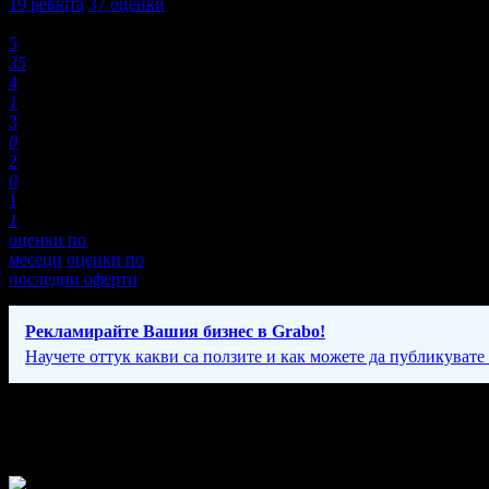
19
ревюта
37
оценки
Оценки:
5
35
4
1
3
0
2
0
1
1
оценки по
месеци
оценки по
последни оферти
Рекламирайте Вашия бизнес в Grabo!
Научете оттук какви са ползите и как можете да публикувате
Фирмени контакти
По график.