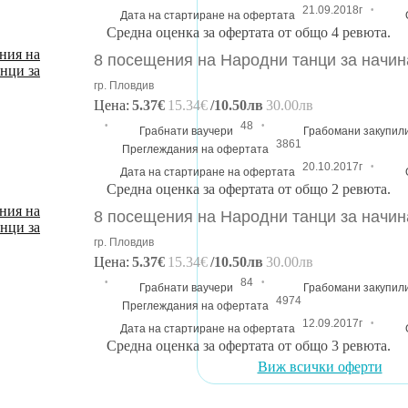
·
21.09.2018г
Дата на стартиране на офертата
Средна оценка за офертата от общо 4 ревюта.
8 посещения на Народни танци за начи
гр. Пловдив
Цена:
5.37€
15.34€
/10.50лв
30.00лв
·
·
48
Грабнати ваучери
Грабомани закупил
3861
Преглеждания на офертата
·
20.10.2017г
Дата на стартиране на офертата
Средна оценка за офертата от общо 2 ревюта.
8 посещения на Народни танци за начи
гр. Пловдив
Цена:
5.37€
15.34€
/10.50лв
30.00лв
·
·
84
Грабнати ваучери
Грабомани закупил
4974
Преглеждания на офертата
·
12.09.2017г
Дата на стартиране на офертата
Средна оценка за офертата от общо 3 ревюта.
Виж всички оферти