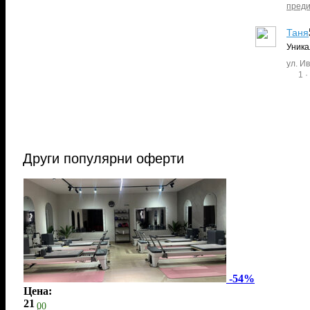
преди
Таня
Уника
ул. И
1
·
Други популярни оферти
-54%
Цена:
21
00