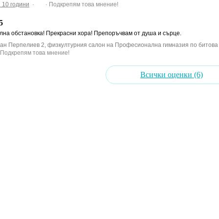
 10 години
·
· Подкрепям това мнение!
5
лна обстановка! Прекрасни хора! Препоръчвам от душа и сърце.
ван Перпелиев 2, физкултурния салон на Професионална гимназия по битова
 Подкрепям това мнение!
Всички оценки (6)