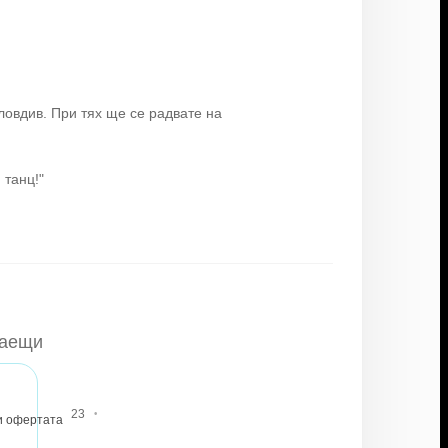
ловдив. При тях ще се радвате на
 танц!"
наещи
·
23
и офертата