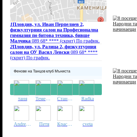
1
Пловдив, ул. Иван Перпелиев 2,
физкултурния салон на Професионална
гимназия по битова техника, бивше
Малчика
089 68* ****
(скрит)
По график.
2
Пловдив, ул. Ралица 2, физкултурния
салон на ОУ Васил Левски
089 68* ****
(скрит)
По график.
Фенове на Танцов клуб Мъниста
таня
Теменужка
Станислав
Radka
Andreana
Петя
Красимира
cveta
Докладвай нередност