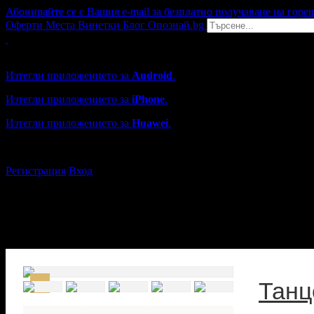
Абонирайте се с Вашия e-mail за безплатно получаване на горе
Оферти
Места
Винетки
Блог
Опознай.bg
Grabo мобилна версия
Изтегли приложението за
Android
.
Изтегли приложението за
iPhone
.
Изтегли приложението за
Huawei
.
...или отвори
grabo.bg
Регистрация
Вход
Танц