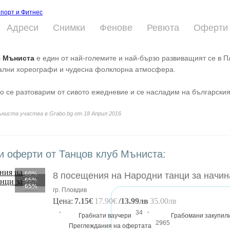
порт и Фитнес
Адреси
Снимки
Фенове
Ревюта
Оферти
б
Мъниста
е един от най-големите и най-бързо развиващият се в П
лни хореографи и чудесна фолклорна атмосфера.
о се разтоварим от сивото ежедневие и се насладим на българския
ъниста участва в Grabo.bg от 18 Април 2016
и оферти от Танцов клуб Мъниста:
-60%
8 посещения на Народни танци за начи
-65%
-65%
гр. Пловдив
Цена:
7.15€
17.90€
/13.99лв
35.00лв
·
·
34
Грабнати ваучери
Грабомани закупил
2965
Преглеждания на офертата