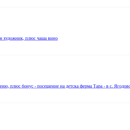
ен художник, плюс чаша вино
 меню, плюс бонус - посещение на детска ферма Тара - в с. Ягодов