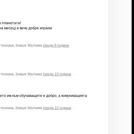
а планетата!
 на месец) и вече добре играем
 техника, бивше Малчика
преди 9 години
·
 техника, бивше Малчика
преди 10 години
·
ето им към обучаващите е добро, а комуникацията
 техника, бивше Малчика
преди 10 години
·