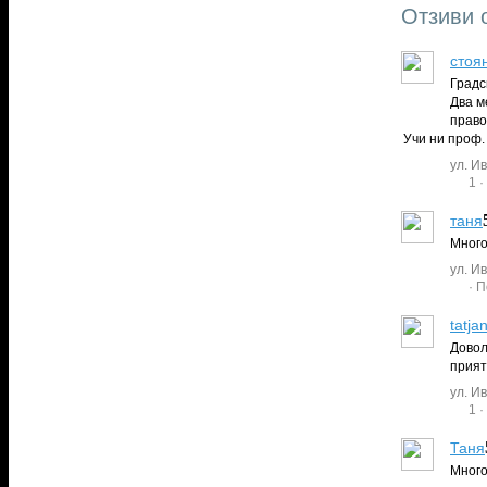
Отзиви 
стоя
Градс
Два м
право
Учи ни проф.
ул. И
1
·
таня
Много
ул. И
· 
tatja
Довол
прият
ул. И
1
·
Таня
Много