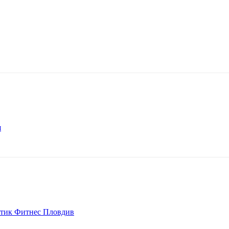
я
летик Фитнес Пловдив