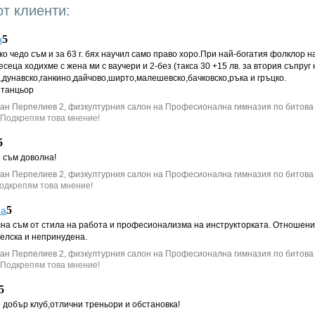
от клиенти:
5
н
ко чедо съм и за 63 г. бях научил само право хоро.При най-богатия фолклор н
есеца ходихме с жена ми с ваучери и 2-без (такса 30 +15 лв. за втория съпруг
,дунавско,ганкино,дайчово,ширто,малешевско,бачковско,ръка и гръцко.
 танцьор
ван Перпелиев 2, физкултурния салон на Професионална гимназия по битова
 Подкрепям това мнение!
5
 съм доволна!
ван Перпелиев 2, физкултурния салон на Професионална гимназия по битова
Подкрепям това мнение!
5
na
на съм от стила на работа и професионализма на инструкторката. Отношени
елска и непринудена.
ван Перпелиев 2, физкултурния салон на Професионална гимназия по битова
 Подкрепям това мнение!
5
 добър клуб,отлични треньори и обстановка!