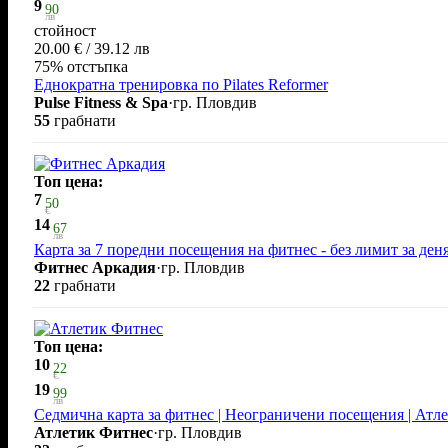
9
90
лв
стойност
20.00 € / 39.12 лв
75% отстъпка
Еднократна тренировка по Pilates Reformer
Pulse Fitness & Spa
·
гр. Пловдив
55
грабнати
Топ цена:
7
50
€
14
67
лв
Карта за 7 поредни посещения на фитнес - без лимит за ден
Фитнес Аркадия
·
гр. Пловдив
22
грабнати
Топ цена:
10
22
€
19
99
лв
Седмична карта за фитнес | Неограничени посещения | Ат
Атлетик Фитнес
·
гр. Пловдив