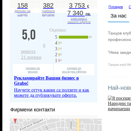
158
382
3 753
€
Пловдив
С
фенове ни
грабнати
7 340
лв.
следят
ваучери
За нас
спестени с
нашите оферти
5,0
Оценки:
Танцов клу
5
21
професиона
4
0
6
3
0
ревюта
"Нека заедн
2
0
21
оценки
1
0
Танцов клуб М
оценки по
оценки по
месеци
последни оферти
Рекламирайте Вашия бизнес в
Grabo!
Най-нов
Научете оттук какви са ползите и как
можете да публикувате оферта.
Фирмени контакти