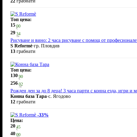
22
грабнати
Топ цена:
15
00
€
29
34
лв
Рисуване и вино: 2 часа рисуване с помощ от професионал
S Reformè
·
гр. Пловдив
13
грабнати
Топ цена:
130
90
€
256
02
лв
Рожден ден за до 8 деца! 3 часа парти с конна езда, игри и
Конна база Тара
·
с. Ягодово
12
грабнати
-33%
Цена:
20
45
€
40
00
лв