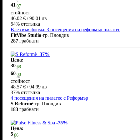
€
41
07
лв
стойност
46.02 € / 90.01 лв
54% отстъпка
Влез във форма: 3 посещения на реформър пилатес
FitVibe Studio
·
гр. Пловдив
287
грабнати
-37%
Цена:
30
68
€
60
00
лв
стойност
48.57 € / 94.99 лв
37% отстъпка
4 посещения на пилатес с Реформър
S Reformè
·
гр. Пловдив
183
грабнати
-75%
Цена:
5
06
€