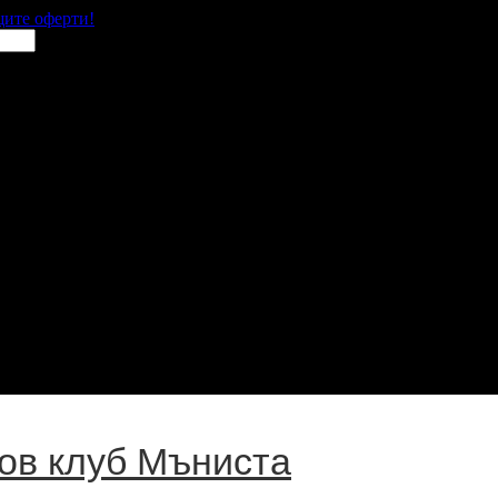
щите оферти!
ов клуб Мъниста