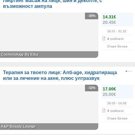
Лифтинг масаж на лице, шия и деколте, с
възможност ампула
-30%
14.31€
20.45€
16.01
- 31.10
4
грабнати
Стара Загора
Cosmetology By Etka
Терапия за твоето лице: Anti-age, хидратираща
или за лечение на акне, плюс ултразвук
-32%
17.00€
25.00€
28.05
- 24.09
3
грабнати
Стара Загора
A&P Beauty Lounge