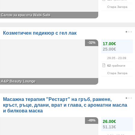
Стара Загора
Салон за красота Wabi-Sabi
Козметичен педикюр с гел лак
-32%
17.00€
25.00€
29.05
- 23.09
62
грабнати
Стара Загора
A&P Beauty Lounge
Масажна терапия "Рестарт" на гръб, рамене,
кръст, ръце, длани, врат и глава, с ароматни масла
и билкова маска
-49%
26.00€
51.13€