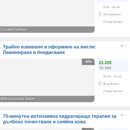
8.04
- 30.09
14
грабнати
Стара Загора
Студио Fantasy
Трайно извиване и оформяне на мигли:
Ламиниране и боядисване
-45%
21.22€
38.86€
29.10
- 15.10
9
грабнати
Стара Загора
Milena Beauty Salon
70-минутна интензивна хидратираща терапия за
дълбоко почистване и сияйна кожа