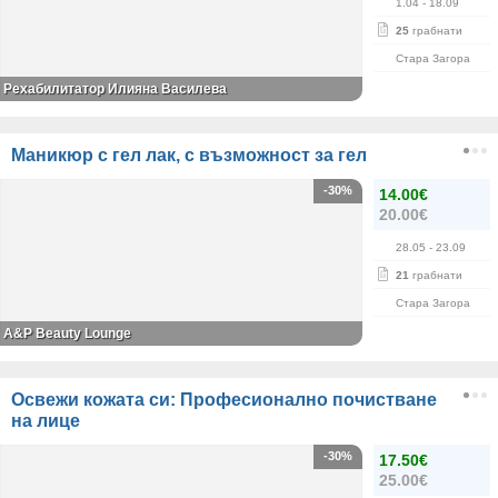
1.04
- 18.09
25
грабнати
Стара Загора
Рехабилитатор Илияна Василева
Маникюр с гел лак, с възможност за гел
-30%
14.00€
20.00€
28.05
- 23.09
21
грабнати
Стара Загора
A&P Beauty Lounge
Освежи кожата си: Професионално почистване
на лице
-30%
17.50€
25.00€