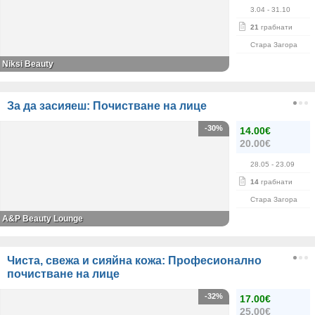
3.04
- 31.10
21
грабнати
Стара Загора
Niksi Beauty
За да засияеш: Почистване на лице
-30%
14.00€
20.00€
28.05
- 23.09
14
грабнати
Стара Загора
A&P Beauty Lounge
Чиста, свежа и сияйна кожа: Професионално
почистване на лице
-32%
17.00€
25.00€