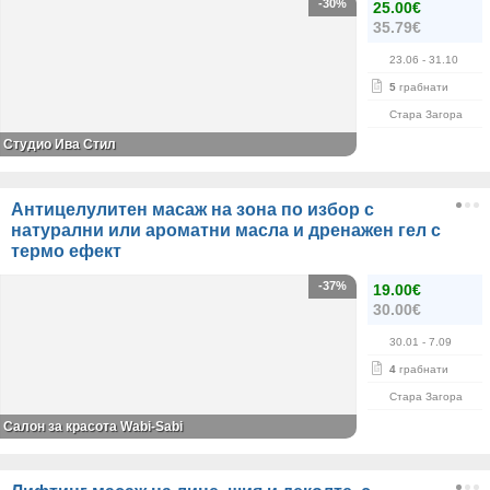
-30%
25.00€
35.79€
23.06
- 31.10
5
грабнати
Стара Загора
Студио Ива Стил
Антицелулитен масаж на зона по избор с
натурални или ароматни масла и дренажен гел с
термо ефект
-37%
19.00€
30.00€
30.01
- 7.09
4
грабнати
Стара Загора
Салон за красота Wabi-Sabi