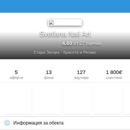
Svetlana Nail Art
4.60
от 27 оценки
Стара Загора
·
Красота и Релакс
5
13
127
1 800
€
оферти
фена
ваучера
спестени
Информация за обекта