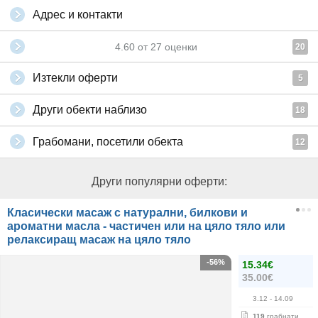
Адрес и контакти
4.60
от
27
оценки
20
Изтекли оферти
5
Други обекти наблизо
18
Грабомани, посетили обекта
12
Други популярни оферти:
Класически масаж с натурални, билкови и
ароматни масла - частичен или на цяло тяло или
релаксиращ масаж на цяло тяло
-56%
15.34€
35.00€
3.12
- 14.09
119
грабнати