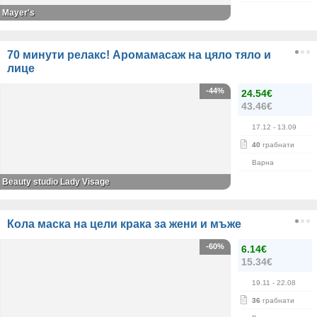
Mayer's
70 минути релакс! Аромамасаж на цяло тяло и
лице
-44%
24.54€
43.46€
17.12
- 13.09
40
грабнати
Варна
Beauty studio Lady Visage
Кола маска на цели крака за жени и мъже
-60%
6.14€
15.34€
19.11
- 22.08
36
грабнати