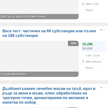
152
от 200
Варна
Център за красота Божествена
Вега тест: частичен на 60 субстанции или пълен
на 188 субстанции
-50%
15.29€
30.68€
3.09
- 31.08
110
грабнати
Варна
Студио MatiniSlim
Дълбокотъканен лечебен масаж на гръб, врат и
ръце за жени и мъже, плюс обработване на
тригерни точки, ароматерапия по желание и
напитка по избор