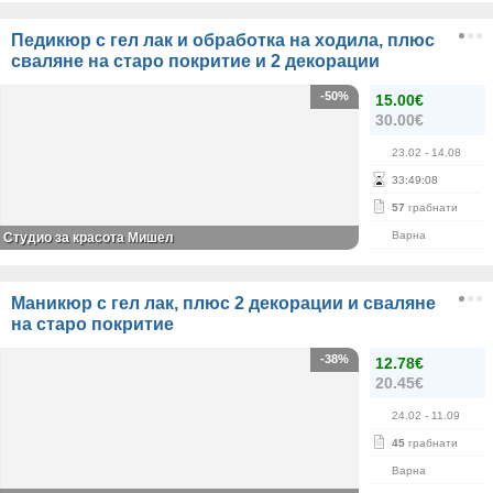
Педикюр с гел лак и обработка на ходила, плюс
сваляне на старо покритие и 2 декорации
-50%
15.00€
30.00€
23.02
- 14.08
33
:
49
:
08
57
грабнати
Варна
Студио за красота Мишел
Маникюр с гел лак, плюс 2 декорации и сваляне
на старо покритие
-38%
12.78€
20.45€
24.02
- 11.09
45
грабнати
Варна