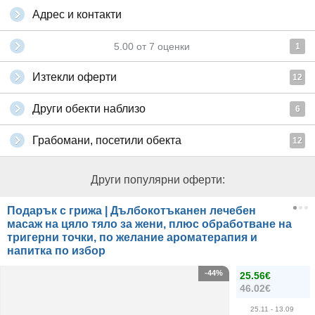
Адрес и контакти
5.00
от
7
оценки
1
Изтекли оферти
12
Други обекти наблизо
6
Грабомани, посетили обекта
12
Други популярни оферти:
Подарък с грижа | Дълбокотъканен лечебен
масаж на цяло тяло за жени, плюс обработване на
тригерни точки, по желание ароматерапия и
напитка по избор
-44%
25.56€
46.02€
25.11
- 13.09