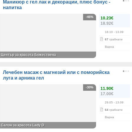
Маникюр с гел лак и декорации, плюс бонус -
напитка
-46%
10.23€
18.92€
18.10
- 13.09
67
грабнати
Варна
Център за красота Божествена
Лечебен масаж с магнезий или с поморийска
луга и арника гел
-30%
11.90€
17.00€
29.05
- 13.09
64
грабнати
Варна
Салон за красота Lady D