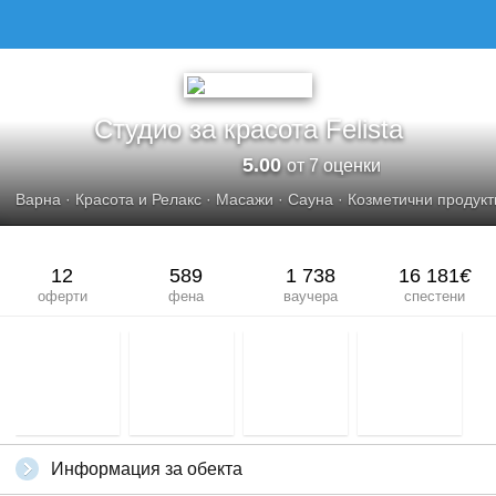
СТУДИО ЗА КРАСОТА FELISTA
Студио за красота Felista
5.00
от 7 оценки
Варна
·
Красота и Релакс
·
Масажи
·
Сауна
·
Козметични продукт
12
589
1 738
16 181
€
оферти
фена
ваучера
спестени
Информация за обекта