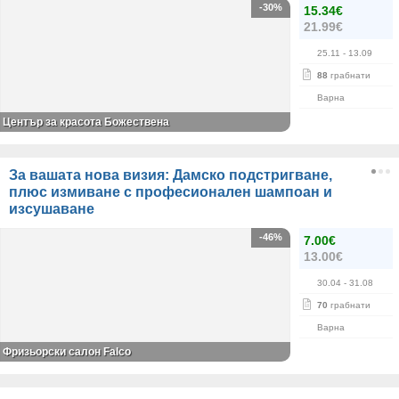
-30%
15.34€
21.99€
25.11
- 13.09
88
грабнати
Варна
Център за красота Божествена
За вашата нова визия: Дамско подстригване,
плюс измиване с професионален шампоан и
изсушаване
-46%
7.00€
13.00€
30.04
- 31.08
70
грабнати
Варна
Фризьорски салон Falco