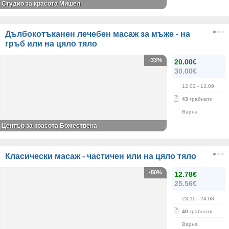
Студио за красота Мишел
Дълбокотъканен лечебен масаж за мъже - на
гръб или на цяло тяло
-33%
20.00€
30.00€
12.02
- 13.09
43
грабнати
Варна
Център за красота Божествена
Класически масаж - частичен или на цяло тяло
-50%
12.78€
25.56€
23.10
- 24.08
40
грабнати
Варна