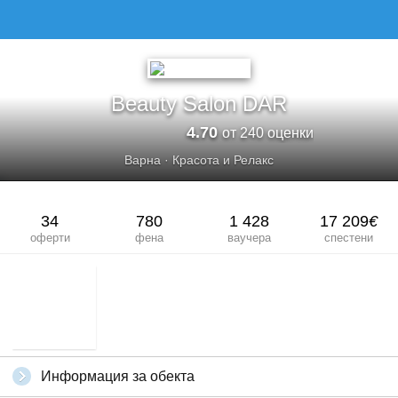
BEAUTY SALON DAR
Beauty Salon DAR
4.70
от 240 оценки
Варна
·
Красота и Релакс
34
780
1 428
17 209
€
оферти
фена
ваучера
спестени
Информация за обекта