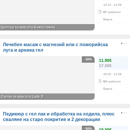
18.10
- 13.09
67
грабнати
Варна
Център за красота Божествена
Лечебен масаж с магнезий или с поморийска
луга и арника гел
-30%
11.90€
17.00€
29.05
- 13.09
64
грабнати
Варна
Салон за красота Lady D
Педикюр с гел лак и обработка на ходила, плюс
сваляне на старо покритие и 2 декорации
-50%
15.00€