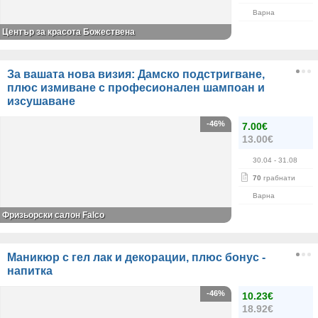
Варна
Център за красота Божествена
За вашата нова визия: Дамско подстригване,
плюс измиване с професионален шампоан и
изсушаване
-46%
7.00€
13.00€
30.04
- 31.08
70
грабнати
Варна
Фризьорски салон Falco
Маникюр с гел лак и декорации, плюс бонус -
напитка
-46%
10.23€
18.92€