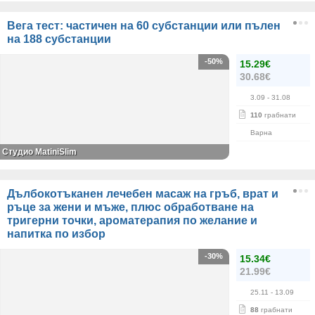
Вега тест: частичен на 60 субстанции или пълен
на 188 субстанции
-50%
15.29€
30.68€
3.09
- 31.08
110
грабнати
Варна
Студио MatiniSlim
Дълбокотъканен лечебен масаж на гръб, врат и
ръце за жени и мъже, плюс обработване на
тригерни точки, ароматерапия по желание и
напитка по избор
-30%
15.34€
21.99€
25.11
- 13.09
88
грабнати