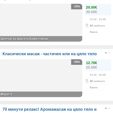
-33%
20.00€
30.00€
12.02
- 13.09
43
грабнати
Варна
Център за красота Божествена
Класически масаж - частичен или на цяло тяло
-50%
12.78€
25.56€
23.10
- 24.08
40
грабнати
Варна
Mayer's
70 минути релакс! Аромамасаж на цяло тяло и