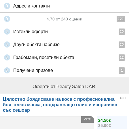
Адрес и контакти
4.70
от
240
оценки
121
Изтекли оферти
20
Други обекти наблизо
20
Грабомани, посетили обекта
12
Получени призове
1
Оферти от Beauty Salon DAR:
Цялостно боядисване на коса с професионална
боя, плюс маска, подхранващо олио и изправяне
със сешоар
-30%
24.50€
35.00€