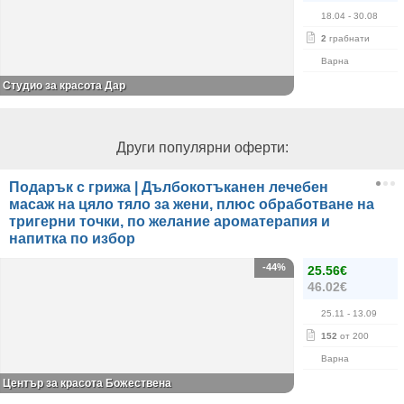
18.04
- 30.08
2
грабнати
Варна
Студио за красота Дар
Други популярни оферти:
Подарък с грижа | Дълбокотъканен лечебен
масаж на цяло тяло за жени, плюс обработване на
тригерни точки, по желание ароматерапия и
напитка по избор
-44%
25.56€
46.02€
25.11
- 13.09
152
от 200
Варна
Център за красота Божествена