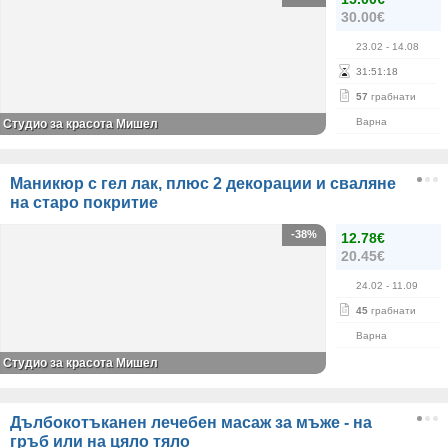
30.00€
23.02
- 14.08
31
:
51
:
18
57
грабнати
Варна
Студио за красота Мишел
Маникюр с гел лак, плюс 2 декорации и сваляне
на старо покритие
-38%
12.78€
20.45€
24.02
- 11.09
45
грабнати
Варна
Студио за красота Мишел
Дълбокотъканен лечебен масаж за мъже - на
гръб или на цяло тяло