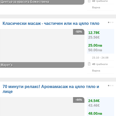
42
грабнати
Център за красота Божествена
Варна
Класически масаж - частичен или на цяло тяло
-50%
12.78€
25.56€
25.00лв
50.00лв
23.10
- 24.08
40
грабнати
Mayer's
Варна
70 минути релакс! Аромамасаж на цяло тяло и
лице
-44%
24.54€
43.46€
48.00лв