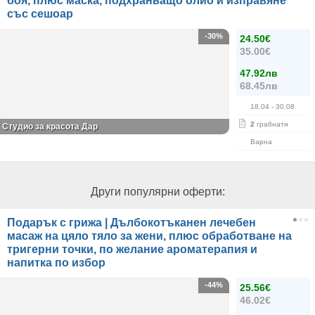
боя, плюс маска, подхранващо олио и изправяне
със сешоар
-30%
24.50€
35.00€
47.92лв
68.45лв
18.04
- 30.08
2
грабнати
Студио за красота Дар
Варна
Други популярни оферти:
Подарък с грижа | Дълбокотъканен лечебен
масаж на цяло тяло за жени, плюс обработване на
тригерни точки, по желание ароматерапия и
напитка по избор
-44%
25.56€
46.02€