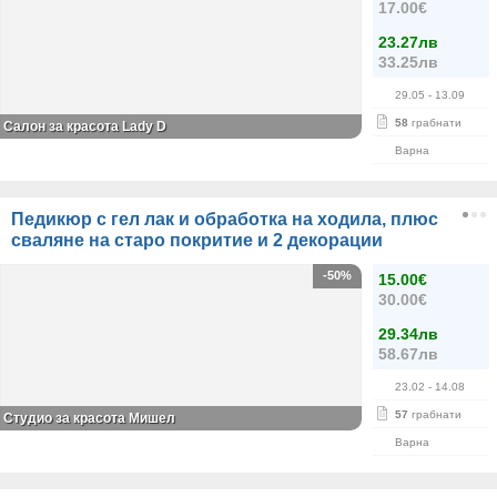
17.00€
23.27лв
33.25лв
29.05
- 13.09
58
грабнати
Салон за красота Lady D
Варна
Педикюр с гел лак и обработка на ходила, плюс
сваляне на старо покритие и 2 декорации
-50%
15.00€
30.00€
29.34лв
58.67лв
23.02
- 14.08
57
грабнати
Студио за красота Мишел
Варна