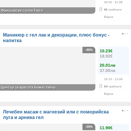
30.04
- 31.08
66
грабнати
Фризьорски салон Falco
Варна
Маникюр с гел лак и декорации, плюс бонус -
напитка
-46%
10.23€
18.92€
20.01лв
37.00лв
18.10
- 13.09
64
грабнати
Център за красота Божествена
Варна
Лечебен масаж с магнезий или с поморийска
луга и арника гел
-30%
11.90€