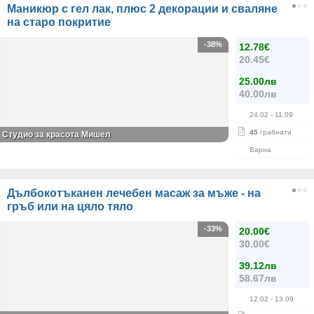
Маникюр с гел лак, плюс 2 декорации и сваляне
на старо покритие
-38%
12.78€
20.45€
25.00лв
40.00лв
24.02
- 11.09
45
грабнати
Студио за красота Мишел
Варна
Дълбокотъканен лечебен масаж за мъже - на
гръб или на цяло тяло
-33%
20.00€
30.00€
39.12лв
58.67лв
12.02
- 13.09