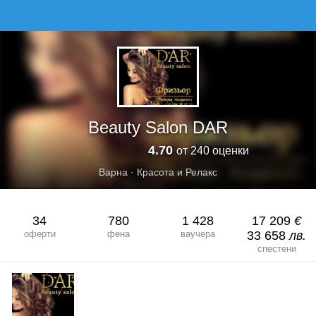
BEAUTY SALON DAR
Beauty Salon DAR
4.70
от 240 оценки
Варна
·
Красота и Релакс
34
780
1 428
17 209
€
оферти
фена
ваучера
33 658
лв.
спестени