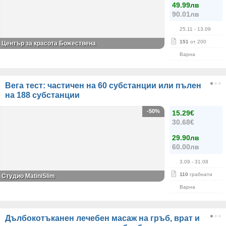
49.99лв
90.01лв
25.11
- 13.09
151
от 200
Център за красота Божествена
Варна
Вега тест: частичен на 60 субстанции или пълен
на 188 субстанции
-50%
15.29€
30.68€
29.90лв
60.00лв
3.09
- 31.08
110
грабнати
Студио MatiniSlim
Варна
Дълбокотъканен лечебен масаж на гръб, врат и