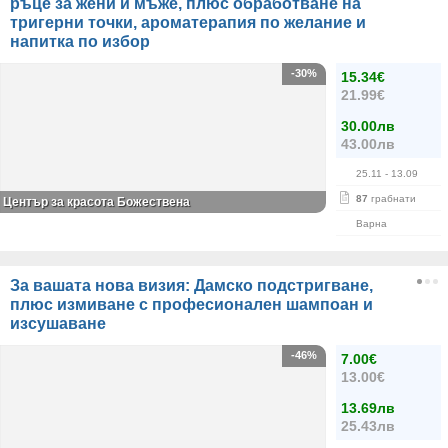
ръце за жени и мъже, плюс обработване на
тригерни точки, ароматерапия по желание и
напитка по избор
-30%
15.34€
21.99€
30.00лв
43.00лв
25.11
- 13.09
87
грабнати
Център за красота Божествена
Варна
За вашата нова визия: Дамско подстригване,
плюс измиване с професионален шампоан и
изсушаване
-46%
7.00€
13.00€
13.69лв
25.43лв