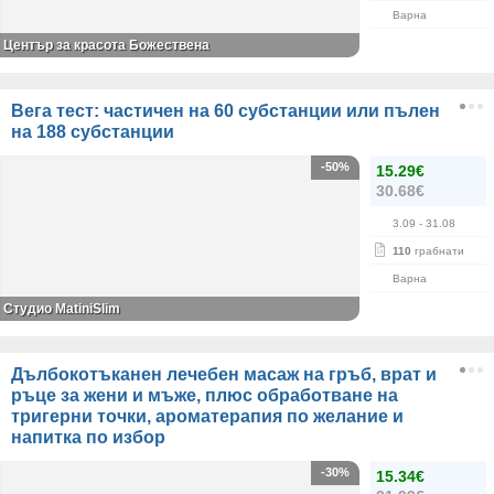
Варна
Център за красота Божествена
Вега тест: частичен на 60 субстанции или пълен
на 188 субстанции
-50%
15.29€
30.68€
3.09
- 31.08
110
грабнати
Варна
Студио MatiniSlim
Дълбокотъканен лечебен масаж на гръб, врат и
ръце за жени и мъже, плюс обработване на
тригерни точки, ароматерапия по желание и
напитка по избор
-30%
15.34€