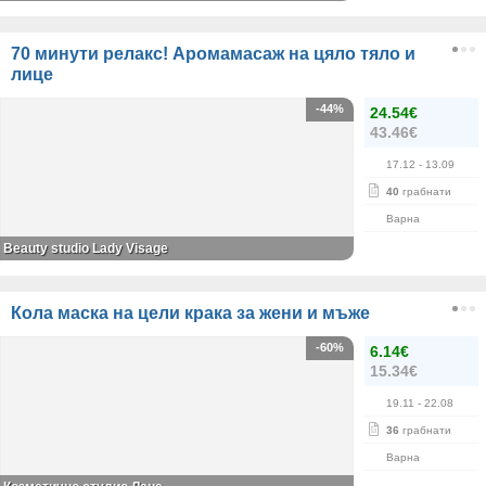
70 минути релакс! Аромамасаж на цяло тяло и
лице
-44%
24.54€
43.46€
17.12
- 13.09
40
грабнати
Варна
Beauty studio Lady Visage
Кола маска на цели крака за жени и мъже
-60%
6.14€
15.34€
19.11
- 22.08
36
грабнати
Варна