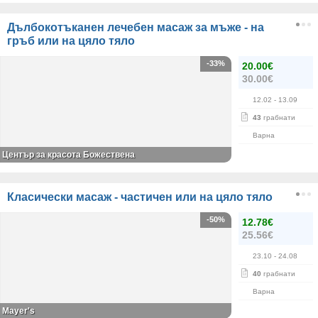
Дълбокотъканен лечебен масаж за мъже - на
гръб или на цяло тяло
-33%
20.00€
30.00€
12.02
- 13.09
43
грабнати
Варна
Център за красота Божествена
Класически масаж - частичен или на цяло тяло
-50%
12.78€
25.56€
23.10
- 24.08
40
грабнати
Варна
Mayer's