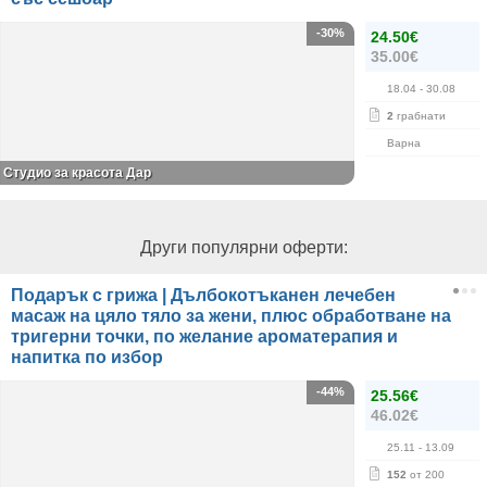
-30%
24.50€
35.00€
18.04
- 30.08
2
грабнати
Варна
Студио за красота Дар
Други популярни оферти:
Подарък с грижа | Дълбокотъканен лечебен
масаж на цяло тяло за жени, плюс обработване на
тригерни точки, по желание ароматерапия и
напитка по избор
-44%
25.56€
46.02€
25.11
- 13.09
152
от 200