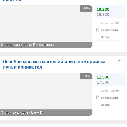
-46%
10.23€
18.92€
18.10
- 13.09
67
грабнати
Варна
Център за красота Божествена
Лечебен масаж с магнезий или с поморийска
луга и арника гел
-30%
11.90€
17.00€
29.05
- 13.09
64
грабнати
Варна
Салон за красота Lady D