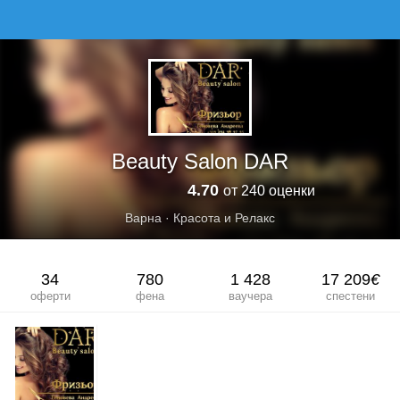
BEAUTY SALON DAR
Beauty Salon DAR
4.70
от 240 оценки
Варна
·
Красота и Релакс
34
780
1 428
17 209
€
оферти
фена
ваучера
спестени