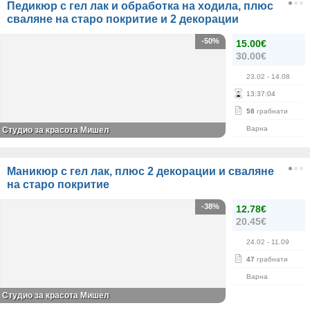
Педикюр с гел лак и обработка на ходила, плюс
сваляне на старо покритие и 2 декорации
-50%
15.00€
30.00€
23.02
- 14.08
13
:
37
:
04
58
грабнати
Варна
Студио за красота Мишел
Маникюр с гел лак, плюс 2 декорации и сваляне
на старо покритие
-38%
12.78€
20.45€
24.02
- 11.09
47
грабнати
Варна
Студио за красота Мишел