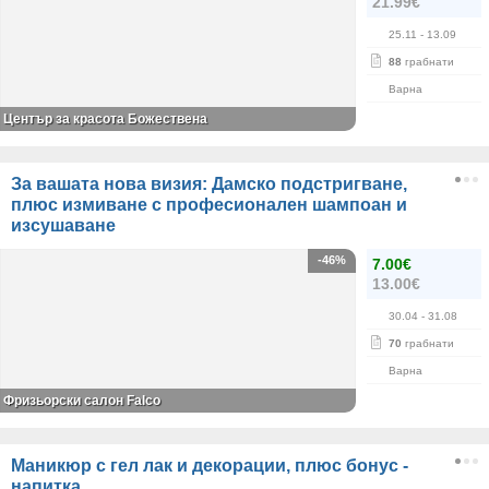
21.99€
25.11
- 13.09
88
грабнати
Варна
Център за красота Божествена
За вашата нова визия: Дамско подстригване,
плюс измиване с професионален шампоан и
изсушаване
-46%
7.00€
13.00€
30.04
- 31.08
70
грабнати
Варна
Фризьорски салон Falco
Маникюр с гел лак и декорации, плюс бонус -
напитка