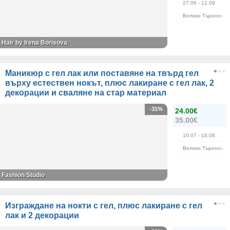
27.06
- 12.09
Велико Търново
Hair by Irena Borisova
Маникюр с гел лак или поставяне на твърд гел
върху естествен нокът, плюс лакиране с гел лак, 2
декорации и сваляне на стар материал
-31%
24.00€
35.00€
10.07
- 18.08
Велико Търново
Fashion Studio
Изграждане на нокти с гел, плюс лакиране с гел
лак и 2 декорации