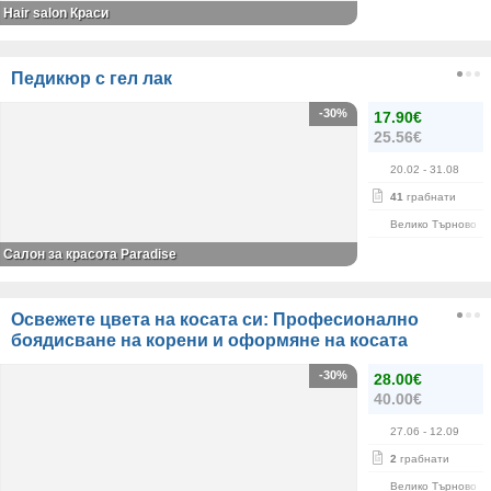
Hair salon Краси
Педикюр с гел лак
-30%
17.90€
25.56€
20.02
- 31.08
41
грабнати
Велико Търново
Салон за красота Paradise
Освежете цвета на косата си: Професионално
боядисване на корени и оформяне на косата
-30%
28.00€
40.00€
27.06
- 12.09
2
грабнати
Велико Търново