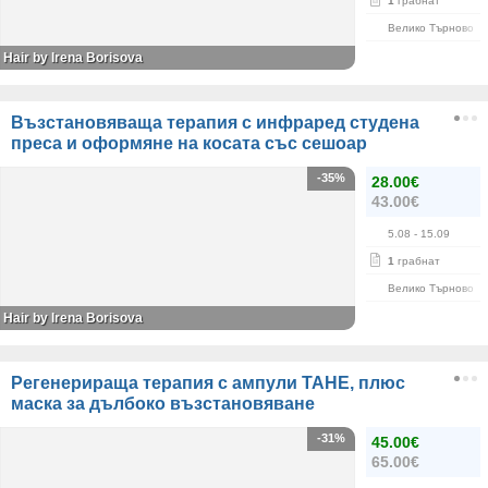
1
грабнат
Велико Търново
Hair by Irena Borisova
Възстановяваща терапия с инфраред студена
преса и оформяне на косата със сешоар
-35%
28.00€
43.00€
5.08
- 15.09
1
грабнат
Велико Търново
Hair by Irena Borisova
Регенерираща терапия с ампули TAHE, плюс
маска за дълбоко възстановяване
-31%
45.00€
65.00€