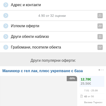
Адрес и контакти
4.90
от
32
оценки
21
Изтекли оферти
20
Други обекти наблизо
11
Грабомани, посетили обекта
12
Други популярни оферти:
Маникюр с гел лак, плюс укрепване с база
-50%
12.78€
25.56€
7.01
- 25.09
42
от 50
Велико Търново