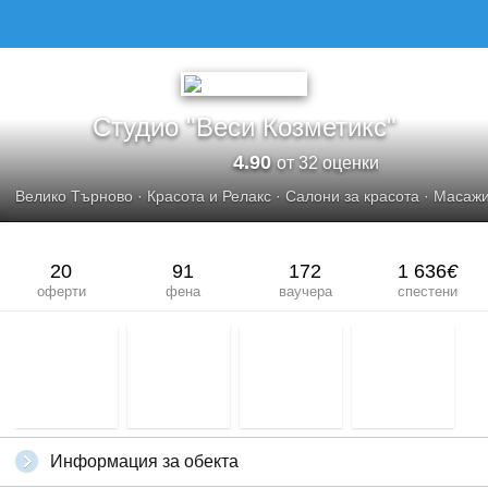
СТУДИО &QUOT;ВЕСИ КОЗМЕТИКС&QUOT;
Студио "Веси Козметикс"
4.90
от 32 оценки
Велико Търново
·
Красота и Релакс
·
Салони за красота
·
Масаж
20
91
172
1 636
€
оферти
фена
ваучера
спестени
Информация за обекта