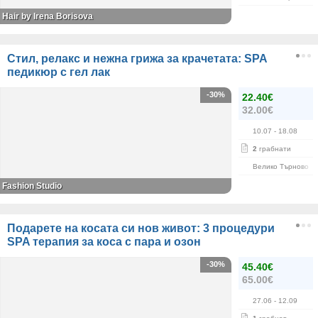
Hair by Irena Borisova
Стил, релакс и нежна грижа за крачетата: SPA
педикюр с гел лак
-30%
22.40€
32.00€
10.07
- 18.08
2
грабнати
Велико Търново
Fashion Studio
Подарете на косата си нов живот: 3 процедури
SPA терапия за коса с пара и озон
-30%
45.40€
65.00€
27.06
- 12.09