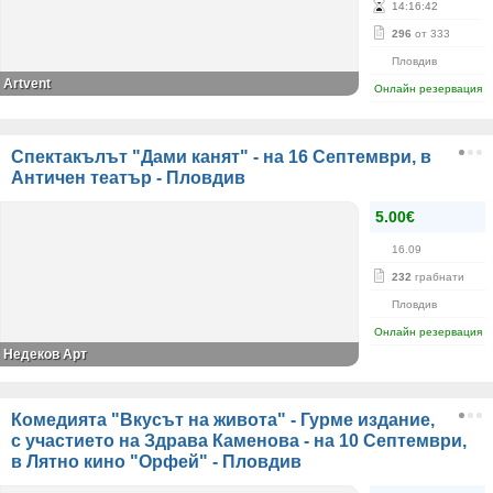
14
:
16
:
42
296
от 333
Пловдив
Аrtvent
Онлайн резервация
Спектакълът "Дами канят" - на 16 Септември, в
Античен театър - Пловдив
5.00€
16.09
232
грабнати
Пловдив
Онлайн резервация
Недеков Арт
Комедията "Вкусът на живота" - Гурме издание,
с участието на Здрава Каменова - на 10 Септември,
в Лятно кино "Орфей" - Пловдив