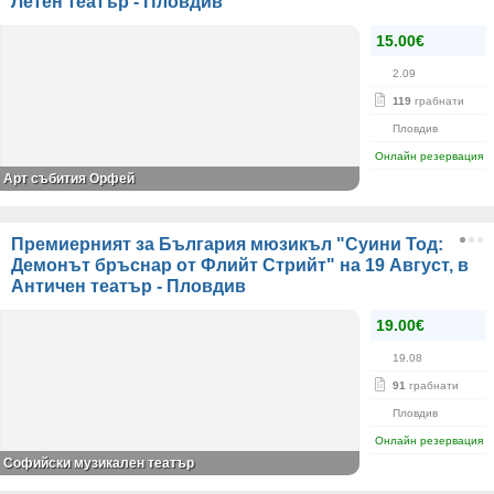
Летен театър - Пловдив
15.00€
2.09
119
грабнати
Пловдив
Онлайн резервация
Арт събития Орфей
Премиерният за България мюзикъл "Суини Тод:
Демонът бръснар от Флийт Стрийт" на 19 Август, в
Античен театър - Пловдив
19.00€
19.08
91
грабнати
Пловдив
Онлайн резервация
Софийски музикален театър