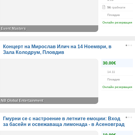
56
грабнати
Пловдив
Онлайн резервация
Event Masters
Концерт на Мирослав Илич на 14 Ноември, в
Зала Колодрум, Пловдив
30.00€
14.11
Пловдив
Онлайн резервация
NB Global Entertainment
Гмурни се с настроение в летните емоции: Вход
за басейн и освежаваща лимонада - в Асеновград