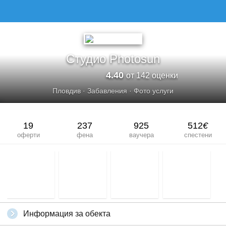
СТУДИО PHOTOSUN
Студио Photosun
4.40
от 142 оценки
Пловдив
·
Забавления
·
Фото услуги
19
237
925
512
€
оферти
фена
ваучера
спестени
Информация за обекта