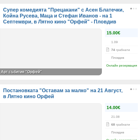
Супер комедията "Прецакани" с Асен Блатечки,
Койна Русева, Маца и Стефан Иванов - на 1
Септември, в Лятно кино "Орфей" - Пловдив
15.00€
1.09
74
грабнати
Пловдив
Онлайн резервация
Арт събития "Орфей"
Постановката "Оставам за малко" на 21 Август,
в Лятно кино Орфей
14.00€
21.08
68
грабнати
Пловдив