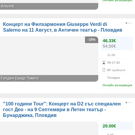
Онлайн резервация
Аrtvent
Концерт на Филхармония Giuseppe Verdi di
Salerno на 11 Август, в Античен театър - Пловдив
-15%
46.33€
54.50€
11.08
59
:
17
:
42
57
грабнати
Пловдив
Голден Сандс Тикетс
Онлайн резервация
"100 години Tour": Концерт на D2 със специален
гост Део - на 9 Септември в Летен театър -
Бунарджика, Пловдив
20.00€
9.09