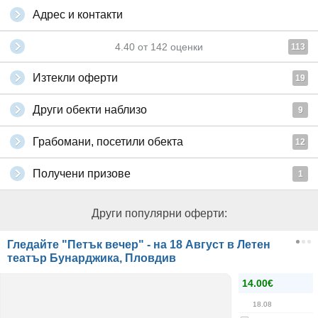
Адрес и контакти
4.40
от
142
оценки
113
Изтекли оферти
19
Други обекти наблизо
9
Грабомани, посетили обекта
12
Получени призове
1
Други популярни оферти:
Гледайте "Петък вечер" - на 18 Август в Летен
театър Бунарджика, Пловдив
14.00€
18.08