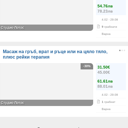
54.76лв
78.23лв
4.02
- 29.08
9
грабнати
Студио Лотос
Варна
Масаж на гръб, врат и ръце или на цяло тяло,
плюс рейки терапия
-30%
31.50€
45.00€
61.61лв
88.01лв
4.02
- 29.08
1
грабнат
Студио Лотос
Варна