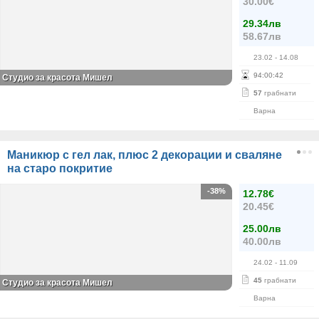
30.00€
29.34лв
58.67лв
23.02
- 14.08
94
:
00
:
41
Студио за красота Мишел
57
грабнати
Варна
Маникюр с гел лак, плюс 2 декорации и сваляне
на старо покритие
-38%
12.78€
20.45€
25.00лв
40.00лв
24.02
- 11.09
45
грабнати
Студио за красота Мишел
Варна