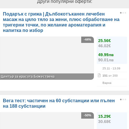
Други популярни оферти:
Подарък с грижа | Дълбокотъканен лечебен
масаж на цяло тяло за жени, плюс обработване на
тригерни точки, по желание ароматерапия и
напитка по избор
-44%
25.56€
46.02€
49.99лв
90.01лв
25.11
- 13.09
151
от 200
Център за красота Божествена
Варна
Вега тест: частичен на 60 субстанции или пълен
на 188 субстанции
-50%
15.29€
30.68€