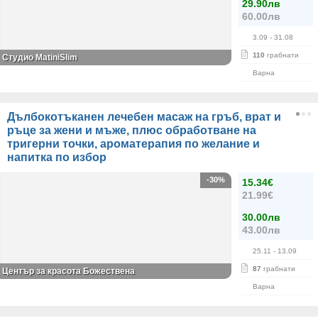
29.90лв
60.00лв
3.09
- 31.08
110
грабнати
Студио MatiniSlim
Варна
Дълбокотъканен лечебен масаж на гръб, врат и
ръце за жени и мъже, плюс обработване на
тригерни точки, ароматерапия по желание и
напитка по избор
-30%
15.34€
21.99€
30.00лв
43.00лв
25.11
- 13.09
87
грабнати
Център за красота Божествена
Варна