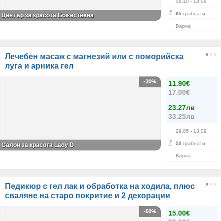
18.10
- 13.09
65
грабнати
Център за красота Божествена
Варна
Лечебен масаж с магнезий или с поморийска
луга и арника гел
-30%
11.90€
17.00€
23.27лв
33.25лв
29.05
- 13.09
59
грабнати
Салон за красота Lady D
Варна
Педикюр с гел лак и обработка на ходила, плюс
сваляне на старо покритие и 2 декорации
-50%
15.00€