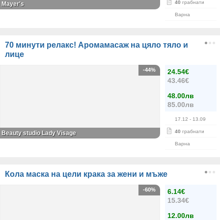
40
грабнати
Mayer's
Варна
70 минути релакс! Аромамасаж на цяло тяло и
лице
-44%
24.54€
43.46€
48.00лв
85.00лв
17.12
- 13.09
40
грабнати
Beauty studio Lady Visage
Варна
Кола маска на цели крака за жени и мъже
-60%
6.14€
15.34€
12.00лв