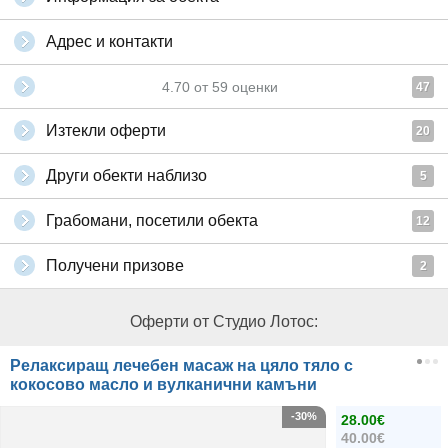
Адрес и контакти
4.70
от
59
оценки
47
Изтекли оферти
20
Други обекти наблизо
5
Грабомани, посетили обекта
12
Получени призове
2
Оферти от Студио Лотос:
Релаксиращ лечебен масаж на цяло тяло с
кокосово масло и вулканични камъни
-30%
28.00€
40.00€