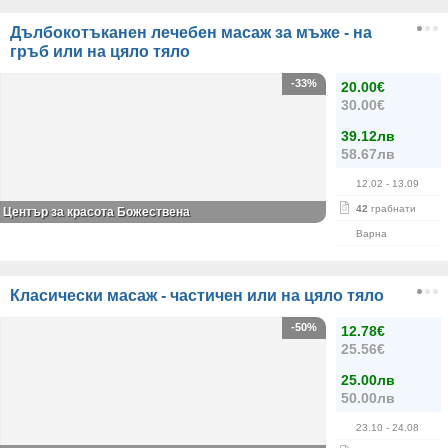
Дълбокотъканен лечебен масаж за мъже - на
гръб или на цяло тяло
-33%
20.00€
30.00€
39.12лв
58.67лв
12.02
- 13.09
42
грабнати
Център за красота Божествена
Варна
Класически масаж - частичен или на цяло тяло
-50%
12.78€
25.56€
25.00лв
50.00лв
23.10
- 24.08