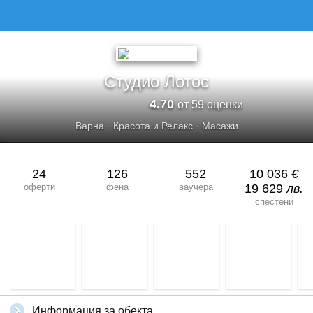
Студио Лотос
4.70
от 59 оценки
Варна
·
Красота и Релакс
·
Масажи
24
126
552
10 036
€
оферти
фена
ваучера
19 629
лв.
спестени
Информация за обекта