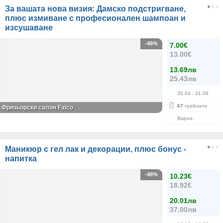
За вашата нова визия: Дамско подстригване,
плюс измиване с професионален шампоан и
изсушаване
-46%
7.00€
13.00€
13.69лв
25.43лв
30.04
- 31.08
67
грабнати
Фризьорски салон Falco
Варна
Маникюр с гел лак и декорации, плюс бонус -
напитка
-46%
10.23€
18.92€
20.01лв
37.00лв